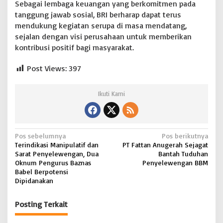
Sebagai lembaga keuangan yang berkomitmen pada
tanggung jawab sosial, BRI berharap dapat terus
mendukung kegiatan serupa di masa mendatang,
sejalan dengan visi perusahaan untuk memberikan
kontribusi positif bagi masyarakat.
Post Views:
397
Ikuti Kami
N
Pos sebelumnya
Pos berikutnya
Terindikasi Manipulatif dan
PT Fattan Anugerah Sejagat
a
Sarat Penyelewengan, Dua
Bantah Tuduhan
v
Oknum Pengurus Baznas
Penyelewengan BBM
Babel Berpotensi
i
Dipidanakan
g
Posting Terkait
a
s