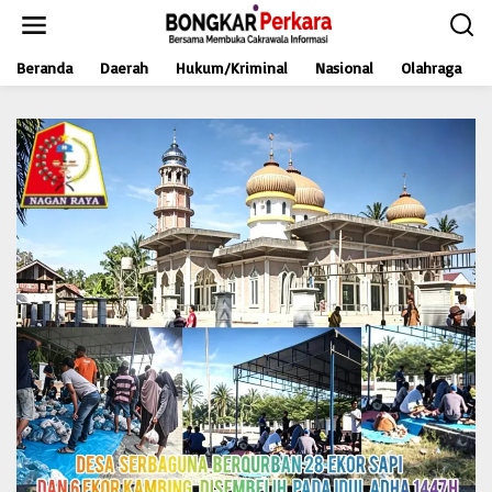
L
e
w
Beranda
Daerah
Hukum/Kriminal
Nasional
Olahraga
a
t
i
k
e
k
o
n
t
e
n