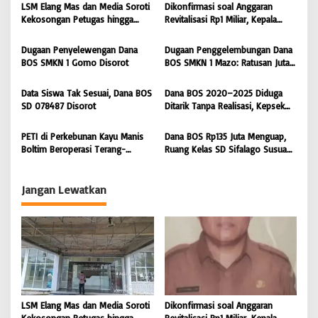
LSM Elang Mas dan Media Soroti
Dikonfirmasi soal Anggaran
i
Kekosongan Petugas hingga
Revitalisasi Rp1 Miliar, Kepala
Pemeliharaan Gedung
Sekolah SD 076705 Orahili
p
Perpustakaan Nias Utara
Hiliuso Bungkam
Dugaan Penyelewengan Dana
Dugaan Penggelembungan Dana
o
BOS SMKN 1 Gomo Disorot
BOS SMKN 1 Mazo: Ratusan Juta
s
Cair, Bangunan Sekolah Reot
Data Siswa Tak Sesuai, Dana BOS
Dana BOS 2020–2025 Diduga
SD 078487 Disorot
Ditarik Tanpa Realisasi, Kepsek
SD Nias Selatan Menolak
Dikonfirmasi
PETI di Perkebunan Kayu Manis
Dana BOS Rp135 Juta Menguap,
Boltim Beroperasi Terang-
Ruang Kelas SD Sifalago Susua
terangan, Sorotan Tertuju ke APH
Boe Berbahaya, Kepala Sekolah
Polres Boltim
Bungkam Saat Dikonfirmasi
Jangan Lewatkan
LSM Elang Mas dan Media Soroti
Dikonfirmasi soal Anggaran
Kekosongan Petugas hingga
Revitalisasi Rp1 Miliar, Kepala