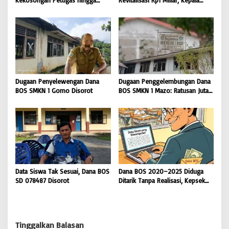
Pemeliharaan Gedung
Sekolah SD 076705 Orahili
Perpustakaan Nias Utara
Hiliuso Bungkam
Dugaan Penyelewengan Dana
Dugaan Penggelembungan Dana
BOS SMKN 1 Gomo Disorot
BOS SMKN 1 Mazo: Ratusan Juta
Cair, Bangunan Sekolah Reot
Data Siswa Tak Sesuai, Dana BOS
Dana BOS 2020–2025 Diduga
SD 078487 Disorot
Ditarik Tanpa Realisasi, Kepsek
SD Nias Selatan Menolak
Dikonfirmasi
Tinggalkan Balasan