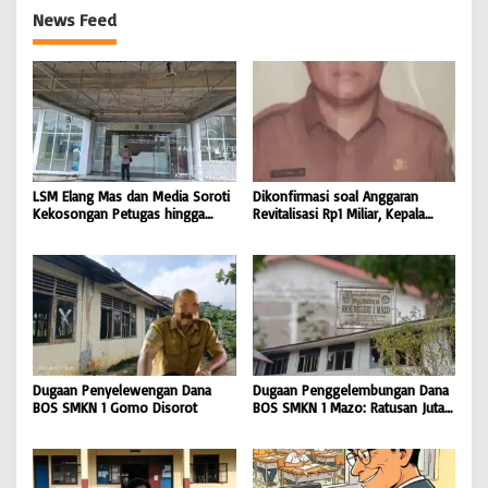
News Feed
LSM Elang Mas dan Media Soroti
Dikonfirmasi soal Anggaran
Kekosongan Petugas hingga
Revitalisasi Rp1 Miliar, Kepala
Pemeliharaan Gedung
Sekolah SD 076705 Orahili
Perpustakaan Nias Utara
Hiliuso Bungkam
Dugaan Penyelewengan Dana
Dugaan Penggelembungan Dana
BOS SMKN 1 Gomo Disorot
BOS SMKN 1 Mazo: Ratusan Juta
Cair, Bangunan Sekolah Reot