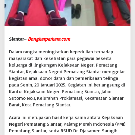
e
m
e
r
i
k
s
Siantar–
Bongkarperkara.com
a
a
Dalam rangka meningkatkan kepedulian terhadap
n
masyarakat dan kesehatan para pegawai beserta
T
e
keluarga di lingkungan Kejaksaan Negeri Pematang
l
Siantar, Kejaksaan Negeri Pematang Siantar menggelar
i
kegiatan amal donor darah dan pemeriksaan telinga
n
pada Senin, 20 Januari 2025. Kegiatan ini berlangsung di
g
a
Kantor Kejaksaan Negeri Pematang Siantar, Jalan
Sutomo No.1, Kelurahan Proklamasi, Kecamatan Siantar
Barat, Kota Pematang Siantar.
Acara ini merupakan hasil kerja sama antara Kejaksaan
Negeri Pematang Siantar, Palang Merah Indonesia (PMI)
Pematang Siantar, serta RSUD Dr. Djasamen Saragih