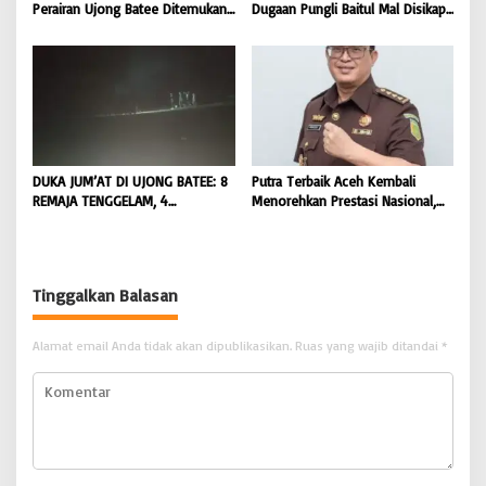
Perairan Ujong Batee Ditemukan,
Dugaan Pungli Baitul Mal Disikapi
Tim SAR Gabungan Lanjutkan
Objektif, Dorong Penegakan
Pencarian Satu Korban Lain |
Hukum terhadap Oknum |
BONGKAR ‘Perkara.com
BONGKAR ‘Perkara.com
DUKA JUM’AT DI UJONG BATEE: 8
Putra Terbaik Aceh Kembali
REMAJA TENGGELAM, 4
Menorehkan Prestasi Nasional,
DITEMUKAN TEWAS 4 MASIH
Irwansyah Asal Pidie
DICARI | BONGKAR ‘Perkara.com
Dipromosikan Menjadi
Koordinator JAM Pidum
Kejaksaan Agung RI |
Tinggalkan Balasan
BONGKAR’Perkara.com
Alamat email Anda tidak akan dipublikasikan.
Ruas yang wajib ditandai
*