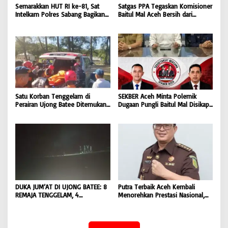
Semarakkan HUT RI ke-81, Sat
Satgas PPA Tegaskan Komisioner
Intelkam Polres Sabang Bagikan
Baitul Mal Aceh Bersih dari
Bendera Merah Putih kepada
Dugaan Pemotongan Bantuan,
Masyarakat |
Masyarakat Diminta Hentikan
BONGKAR’Perkara.com
Penyebaran Hoaks | BONGKAR
‘Perkara.com
Satu Korban Tenggelam di
SEKBER Aceh Minta Polemik
Perairan Ujong Batee Ditemukan,
Dugaan Pungli Baitul Mal Disikapi
Tim SAR Gabungan Lanjutkan
Objektif, Dorong Penegakan
Pencarian Satu Korban Lain |
Hukum terhadap Oknum |
BONGKAR ‘Perkara.com
BONGKAR ‘Perkara.com
DUKA JUM’AT DI UJONG BATEE: 8
Putra Terbaik Aceh Kembali
REMAJA TENGGELAM, 4
Menorehkan Prestasi Nasional,
DITEMUKAN TEWAS 4 MASIH
Irwansyah Asal Pidie
DICARI | BONGKAR ‘Perkara.com
Dipromosikan Menjadi
Koordinator JAM Pidum
Kejaksaan Agung RI |