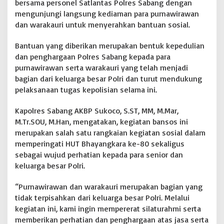
bersama personel Satlantas Polres Sabang dengan
a
mengunjungi langsung kediaman para purnawirawan
w
dan warakauri untuk menyerahkan bantuan sosial.
i
r
a
Bantuan yang diberikan merupakan bentuk kepedulian
w
dan penghargaan Polres Sabang kepada para
a
purnawirawan serta warakauri yang telah menjadi
n
bagian dari keluarga besar Polri dan turut mendukung
d
a
pelaksanaan tugas kepolisian selama ini.
n
W
Kapolres Sabang AKBP Sukoco, S.ST, MM, M.Mar,
a
M.Tr.SOU, M.Han, mengatakan, kegiatan bansos ini
r
merupakan salah satu rangkaian kegiatan sosial dalam
a
k
memperingati HUT Bhayangkara ke-80 sekaligus
a
sebagai wujud perhatian kepada para senior dan
u
keluarga besar Polri.
r
i
“Purnawirawan dan warakauri merupakan bagian yang
,
S
tidak terpisahkan dari keluarga besar Polri. Melalui
a
kegiatan ini, kami ingin mempererat silaturahmi serta
m
memberikan perhatian dan penghargaan atas jasa serta
b