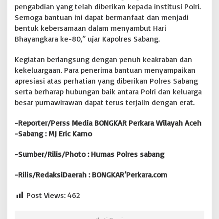
pengabdian yang telah diberikan kepada institusi Polri.
u
Semoga bantuan ini dapat bermanfaat dan menjadi
t
H
bentuk kebersamaan dalam menyambut Hari
U
Bhayangkara ke-80,” ujar Kapolres Sabang.
T
B
Kegiatan berlangsung dengan penuh keakraban dan
h
kekeluargaan. Para penerima bantuan menyampaikan
a
y
apresiasi atas perhatian yang diberikan Polres Sabang
a
serta berharap hubungan baik antara Polri dan keluarga
n
besar purnawirawan dapat terus terjalin dengan erat.
g
k
-Reporter/Perss Media BONGKAR Perkara Wilayah Aceh
a
r
-Sabang : MJ Eric Karno
a
K
-Sumber/Rilis/Photo : Humas Polres sabang
e
-
-Rilis/RedaksiDaerah : BONGKAR’Perkara.com
8
0
|
Post Views:
462
|
B