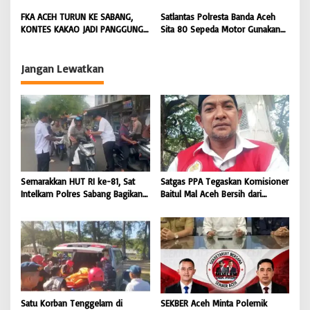
DICARI | BONGKAR ‘Perkara.com
Dipromosikan Menjadi
FKA ACEH TURUN KE SABANG,
Satlantas Polresta Banda Aceh
Koordinator JAM Pidum
KONTES KAKAO JADI PANGGUNG
Sita 80 Sepeda Motor Gunakan
Kejaksaan Agung RI |
PETANI UJUNG BARAT INDONESIA
Knalpot Brong Selama Juli 2026 |
BONGKAR’Perkara.com
| BONGKAR ‘Perkara.com
BONGKAR’Perkara.com
Jangan Lewatkan
Semarakkan HUT RI ke-81, Sat
Satgas PPA Tegaskan Komisioner
Intelkam Polres Sabang Bagikan
Baitul Mal Aceh Bersih dari
Bendera Merah Putih kepada
Dugaan Pemotongan Bantuan,
Masyarakat |
Masyarakat Diminta Hentikan
BONGKAR’Perkara.com
Penyebaran Hoaks | BONGKAR
‘Perkara.com
Satu Korban Tenggelam di
SEKBER Aceh Minta Polemik