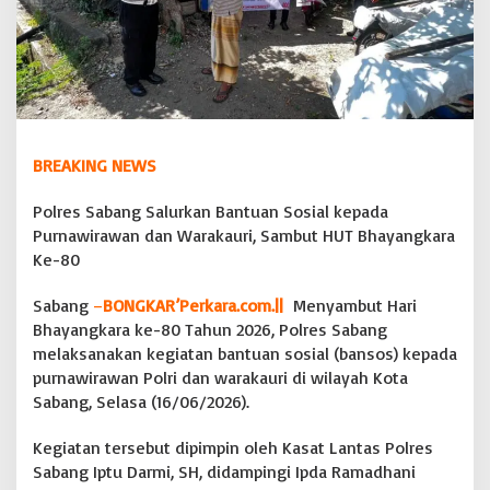
a
n
B
a
n
t
u
a
BREAKING NEWS
n
S
Polres Sabang Salurkan Bantuan Sosial kepada
o
s
Purnawirawan dan Warakauri, Sambut HUT Bhayangkara
i
Ke-80
a
l
Sabang
–
BONGKAR’Perkara.com.||
Menyambut Hari
k
Bhayangkara ke-80 Tahun 2026, Polres Sabang
e
p
melaksanakan kegiatan bantuan sosial (bansos) kepada
a
purnawirawan Polri dan warakauri di wilayah Kota
d
Sabang, Selasa (16/06/2026).
a
P
Kegiatan tersebut dipimpin oleh Kasat Lantas Polres
u
r
Sabang Iptu Darmi, SH, didampingi Ipda Ramadhani
n