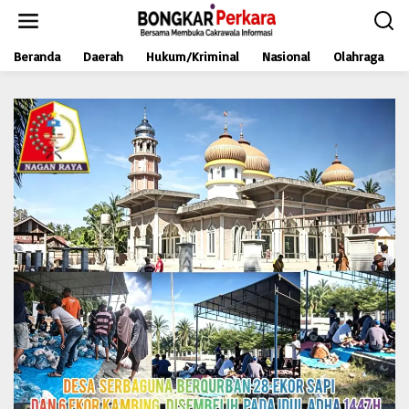
L
e
w
Beranda
Daerah
Hukum/Kriminal
Nasional
Olahraga
a
t
i
k
e
k
o
n
t
e
n