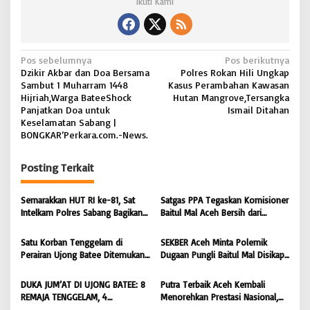
O
Ikuti Kami
N
G
K
A
N
Pos sebelumnya
Pos berikutnya
R
Dzikir Akbar dan Doa Bersama
Polres Rokan Hili Ungkap
'
a
Sambut 1 Muharram 1448
Kasus Perambahan Kawasan
P
v
Hijriah,Warga BateeShock
Hutan Mangrove,Tersangka
e
Panjatkan Doa untuk
Ismail Ditahan
r
i
Keselamatan Sabang |
k
BONGKAR’Perkara.com.-News.
g
a
r
a
a
Posting Terkait
s
.
c
i
o
Semarakkan HUT RI ke-81, Sat
Satgas PPA Tegaskan Komisioner
m
Intelkam Polres Sabang Bagikan
Baitul Mal Aceh Bersih dari
p
.
Bendera Merah Putih kepada
Dugaan Pemotongan Bantuan,
o
-
Masyarakat |
Masyarakat Diminta Hentikan
Satu Korban Tenggelam di
SEKBER Aceh Minta Polemik
N
BONGKAR’Perkara.com
Penyebaran Hoaks | BONGKAR
s
Perairan Ujong Batee Ditemukan,
Dugaan Pungli Baitul Mal Disikapi
e
‘Perkara.com
Tim SAR Gabungan Lanjutkan
Objektif, Dorong Penegakan
w
Pencarian Satu Korban Lain |
Hukum terhadap Oknum |
DUKA JUM’AT DI UJONG BATEE: 8
Putra Terbaik Aceh Kembali
s
BONGKAR ‘Perkara.com
BONGKAR ‘Perkara.com
REMAJA TENGGELAM, 4
Menorehkan Prestasi Nasional,
.
DITEMUKAN TEWAS 4 MASIH
Irwansyah Asal Pidie