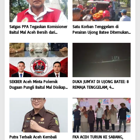
Satgas PPA Tegaskan Komisioner
Satu Korban Tenggelam di
Baitul Mal Aceh Bersih dari
Perairan Ujong Batee Ditemukan,
Dugaan Pemotongan Bantuan,
Tim SAR Gabungan Lanjutkan
Masyarakat Diminta Hentikan
Pencarian Satu Korban Lain |
Penyebaran Hoaks | BONGKAR
BONGKAR ‘Perkara.com
‘Perkara.com
SEKBER Aceh Minta Polemik
DUKA JUM’AT DI UJONG BATEE: 8
Dugaan Pungli Baitul Mal Disikapi
REMAJA TENGGELAM, 4
Objektif, Dorong Penegakan
DITEMUKAN TEWAS 4 MASIH
Hukum terhadap Oknum |
DICARI | BONGKAR ‘Perkara.com
BONGKAR ‘Perkara.com
Putra Terbaik Aceh Kembali
FKA ACEH TURUN KE SABANG,