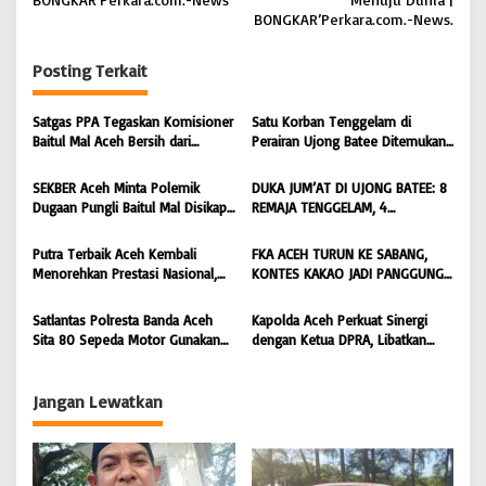
a
BONGKAR’Perkara.com.-News.
s
Posting Terkait
i
p
Satgas PPA Tegaskan Komisioner
Satu Korban Tenggelam di
o
Baitul Mal Aceh Bersih dari
Perairan Ujong Batee Ditemukan,
Dugaan Pemotongan Bantuan,
Tim SAR Gabungan Lanjutkan
s
Masyarakat Diminta Hentikan
Pencarian Satu Korban Lain |
SEKBER Aceh Minta Polemik
DUKA JUM’AT DI UJONG BATEE: 8
Penyebaran Hoaks | BONGKAR
BONGKAR ‘Perkara.com
Dugaan Pungli Baitul Mal Disikapi
REMAJA TENGGELAM, 4
‘Perkara.com
Objektif, Dorong Penegakan
DITEMUKAN TEWAS 4 MASIH
Hukum terhadap Oknum |
DICARI | BONGKAR ‘Perkara.com
Putra Terbaik Aceh Kembali
FKA ACEH TURUN KE SABANG,
BONGKAR ‘Perkara.com
Menorehkan Prestasi Nasional,
KONTES KAKAO JADI PANGGUNG
Irwansyah Asal Pidie
PETANI UJUNG BARAT INDONESIA
Dipromosikan Menjadi
| BONGKAR ‘Perkara.com
Satlantas Polresta Banda Aceh
Kapolda Aceh Perkuat Sinergi
Koordinator JAM Pidum
Sita 80 Sepeda Motor Gunakan
dengan Ketua DPRA, Libatkan
Kejaksaan Agung RI |
Knalpot Brong Selama Juli 2026 |
Polres Jajaran Wujudkan Stabilitas
BONGKAR’Perkara.com
BONGKAR’Perkara.com
Kamtibmas dan Dukung
Pembangunan Aceh |
Jangan Lewatkan
BONGKAR’Perkara.com