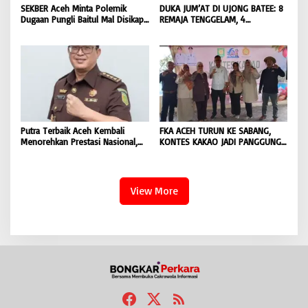
SEKBER Aceh Minta Polemik
DUKA JUM’AT DI UJONG BATEE: 8
Dugaan Pungli Baitul Mal Disikapi
REMAJA TENGGELAM, 4
Objektif, Dorong Penegakan
DITEMUKAN TEWAS 4 MASIH
Hukum terhadap Oknum |
DICARI | BONGKAR ‘Perkara.com
BONGKAR ‘Perkara.com
Putra Terbaik Aceh Kembali
FKA ACEH TURUN KE SABANG,
Menorehkan Prestasi Nasional,
KONTES KAKAO JADI PANGGUNG
Irwansyah Asal Pidie
PETANI UJUNG BARAT INDONESIA
Dipromosikan Menjadi
| BONGKAR ‘Perkara.com
Koordinator JAM Pidum
Kejaksaan Agung RI |
View More
BONGKAR’Perkara.com