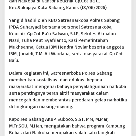
dari Narkoba di Kantor Keuchik Gp.Cot Ba’u,
o
b
Kec.Sukajaya Kota Sabang, Kamis (18/06/2026)
a
d
Yang dihadiri oleh KBO Satresnarkoba Polres Sabang
i
IPDA Suharyadi bersama personel Satresnarkoba,
G
Keuchik Gp.Cot Ba’u Safwan, S.I.P, Sekdes Akmalun
a
m
Nazri, Tuha Peut Syafrianto, Kasi Pemerintahan
p
Mukhsanna, Ketua IBM Hendra Noviar beserta anggota
o
IBM, Junaidi, T.M. Ali Wardana, serta masyarakat Gp.Cot
n
Ba’u.
g
C
o
Dalam kegiatan ini, Satresnarkoba Polres Sabang
t
memberikan sosialisasi dan edukasi kepada
B
masyarakat mengenai bahaya penyalahgunaan narkoba
a
serta pentingnya peran aktif masyarakat dalam
'
u
mencegah dan memberantas peredaran gelap narkotika
|
di lingkungan masing-masing.
B
O
Kapolres Sabang AKBP Sukoco, S.ST, MM, M.Mar,
N
M.Tr.SOU, M.Han, mengatakan bahwa program Kampung
G
K
Bebas dari Narkoba merupakan salah satu langkah