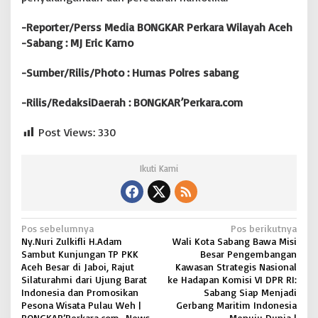
-Reporter/Perss Media BONGKAR Perkara Wilayah Aceh
-Sabang : MJ Eric Karno
-Sumber/Rilis/Photo : Humas Polres sabang
-Rilis/RedaksiDaerah : BONGKAR’Perkara.com
Post Views:
330
Ikuti Kami
N
Pos sebelumnya
Pos berikutnya
Ny.Nuri Zulkifli H.Adam
Wali Kota Sabang Bawa Misi
a
Sambut Kunjungan TP PKK
Besar Pengembangan
v
Aceh Besar di Jaboi, Rajut
Kawasan Strategis Nasional
Silaturahmi dari Ujung Barat
ke Hadapan Komisi VI DPR RI:
i
Indonesia dan Promosikan
Sabang Siap Menjadi
Pesona Wisata Pulau Weh |
Gerbang Maritim Indonesia
g
BONGKAR’Perkara.com.-News
Menuju Dunia |