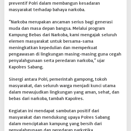
A
preventif Polri dalam membangun kesadaran
R
masyarakat terhadap bahaya narkoba.
'
P
“Narkoba merupakan ancaman serius bagi generasi
e
r
muda dan masa depan bangsa. Melalui program
k
Kampung Bebas dari Narkoba, kami mengajak seluruh
a
elemen masyarakat untuk bersama-sama
r
meningkatkan kepedulian dan memperkuat
a
pengawasan di lingkungan masing-masing guna cegah
.
c
penyalahgunaan serta peredaran narkoba,” ujar
o
Kapolres Sabang.
m
-
Sinergi antara Polri, pemerintah gampong, tokoh
N
masyarakat, dan seluruh warga menjadi kunci utama
e
w
dalam mewujudkan lingkungan yang aman, sehat, dan
s
bebas dari narkoba, tambah Kapolres.
.
Kegiatan ini mendapat sambutan positif dari
masyarakat dan mendukung upaya Polres Sabang
dalam menciptakan kampung yang bersih dari
penyalahgunaan dan peredaran narkotika.