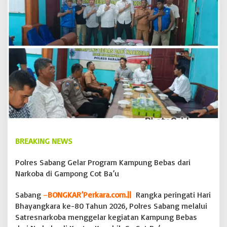
g
r
a
m
K
a
m
p
u
n
g
B
e
b
a
BREAKING NEWS
s
d
Polres Sabang Gelar Program Kampung Bebas dari
a
Narkoba di Gampong Cot Ba’u
r
i
N
Sabang
–
BONGKAR’Perkara.com.||
Rangka peringati Hari
a
Bhayangkara ke-80 Tahun 2026, Polres Sabang melalui
r
Satresnarkoba menggelar kegiatan Kampung Bebas
k