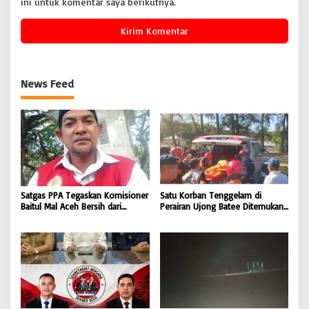
ini untuk komentar saya berikutnya.
News Feed
Satgas PPA Tegaskan Komisioner
Satu Korban Tenggelam di
Baitul Mal Aceh Bersih dari
Perairan Ujong Batee Ditemukan,
Dugaan Pemotongan Bantuan,
Tim SAR Gabungan Lanjutkan
Masyarakat Diminta Hentikan
Pencarian Satu Korban Lain |
Penyebaran Hoaks | BONGKAR
BONGKAR ‘Perkara.com
‘Perkara.com