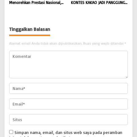
Menorehkan Prestasi Nasional,
KONTES KAKAO JADI PANGGUNG
Irwansyah Asal Pidie
PETANI UJUNG BARAT INDONESIA
Dipromosikan Menjadi
| BONGKAR ‘Perkara.com
Koordinator JAM Pidum
Kejaksaan Agung RI |
Tinggalkan Balasan
BONGKAR’Perkara.com
Alamat email Anda tidak akan dipublikasikan.
Ruas yang wajib ditandai
*
Simpan nama, email, dan situs web saya pada peramban