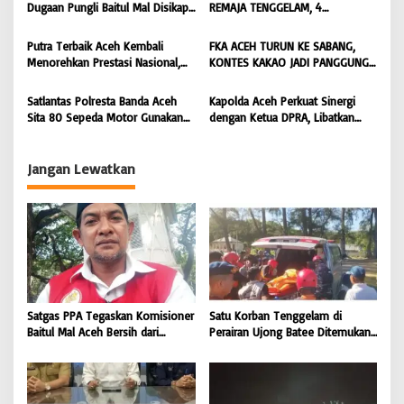
Penyebaran Hoaks | BONGKAR
BONGKAR ‘Perkara.com
Dugaan Pungli Baitul Mal Disikapi
REMAJA TENGGELAM, 4
o
‘Perkara.com
Objektif, Dorong Penegakan
DITEMUKAN TEWAS 4 MASIH
s
Hukum terhadap Oknum |
DICARI | BONGKAR ‘Perkara.com
Putra Terbaik Aceh Kembali
FKA ACEH TURUN KE SABANG,
BONGKAR ‘Perkara.com
Menorehkan Prestasi Nasional,
KONTES KAKAO JADI PANGGUNG
Irwansyah Asal Pidie
PETANI UJUNG BARAT INDONESIA
Dipromosikan Menjadi
| BONGKAR ‘Perkara.com
Satlantas Polresta Banda Aceh
Kapolda Aceh Perkuat Sinergi
Koordinator JAM Pidum
Sita 80 Sepeda Motor Gunakan
dengan Ketua DPRA, Libatkan
Kejaksaan Agung RI |
Knalpot Brong Selama Juli 2026 |
Polres Jajaran Wujudkan Stabilitas
BONGKAR’Perkara.com
BONGKAR’Perkara.com
Kamtibmas dan Dukung
Pembangunan Aceh |
Jangan Lewatkan
BONGKAR’Perkara.com
Satgas PPA Tegaskan Komisioner
Satu Korban Tenggelam di
Baitul Mal Aceh Bersih dari
Perairan Ujong Batee Ditemukan,
Dugaan Pemotongan Bantuan,
Tim SAR Gabungan Lanjutkan
Masyarakat Diminta Hentikan
Pencarian Satu Korban Lain |
Penyebaran Hoaks | BONGKAR
BONGKAR ‘Perkara.com
‘Perkara.com