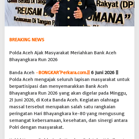
r
a
k
a
t
M
e
BREAKING NEWS
r
i
Polda Aceh Ajak Masyarakat Meriahkan Bank Aceh
a
Bhayangkara Run 2026
h
k
a
Banda Aceh
–
BONGKAR’Perkara.com.||
6 Juni 2026 ||
n
Polda Aceh mengajak seluruh lapisan masyarakat untuk
B
berpartisipasi dan menyemarakkan Bank Aceh
a
Bhayangkara Run 2026 yang akan digelar pada Minggu,
n
k
21 Juni 2026, di Kota Banda Aceh. Kegiatan olahraga
A
massal tersebut merupakan salah satu rangkaian
c
peringatan Hari Bhayangkara ke-80 yang mengusung
e
semangat kebersamaan, kesehatan, dan sinergi antara
h
Polri dengan masyarakat.
B
h
a