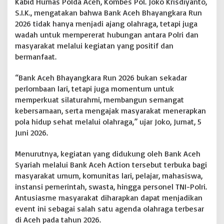
Kabid Humas Polda Aceh, Kombes Pol. Joko Krisdiyanto,
y
S.I.K., mengatakan bahwa Bank Aceh Bhayangkara Run
a
2026 tidak hanya menjadi ajang olahraga, tetapi juga
n
wadah untuk mempererat hubungan antara Polri dan
g
k
masyarakat melalui kegiatan yang positif dan
a
bermanfaat.
r
a
“Bank Aceh Bhayangkara Run 2026 bukan sekadar
R
perlombaan lari, tetapi juga momentum untuk
u
n
memperkuat silaturahmi, membangun semangat
2
kebersamaan, serta mengajak masyarakat menerapkan
0
pola hidup sehat melalui olahraga,” ujar Joko, Jumat, 5
2
Juni 2026.
6
|
|
Menurutnya, kegiatan yang didukung oleh Bank Aceh
B
Syariah melalui Bank Aceh Action tersebut terbuka bagi
O
masyarakat umum, komunitas lari, pelajar, mahasiswa,
N
instansi pemerintah, swasta, hingga personel TNI-Polri.
G
K
Antusiasme masyarakat diharapkan dapat menjadikan
A
event ini sebagai salah satu agenda olahraga terbesar
R
di Aceh pada tahun 2026.
'