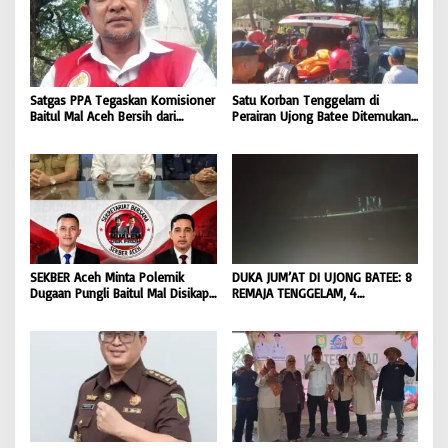
Satgas PPA Tegaskan Komisioner
Satu Korban Tenggelam di
Baitul Mal Aceh Bersih dari
Perairan Ujong Batee Ditemukan,
Dugaan Pemotongan Bantuan,
Tim SAR Gabungan Lanjutkan
Masyarakat Diminta Hentikan
Pencarian Satu Korban Lain |
Penyebaran Hoaks | BONGKAR
BONGKAR ‘Perkara.com
‘Perkara.com
SEKBER Aceh Minta Polemik
DUKA JUM’AT DI UJONG BATEE: 8
Dugaan Pungli Baitul Mal Disikapi
REMAJA TENGGELAM, 4
Objektif, Dorong Penegakan
DITEMUKAN TEWAS 4 MASIH
Hukum terhadap Oknum |
DICARI | BONGKAR ‘Perkara.com
BONGKAR ‘Perkara.com