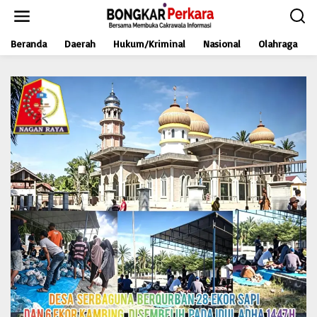
L
e
w
Beranda
Daerah
Hukum/Kriminal
Nasional
Olahraga
a
t
i
k
e
k
o
n
t
e
n