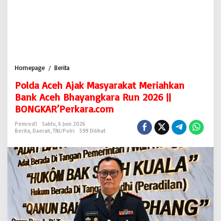
Homepage
/
Berita
P
o
Polda Aceh Ajak Masyarakat Meriahkan
l
d
Bank Aceh Bhayangkara Run 2026 ||
a
BONGKAR’Perkara.com
A
c
Pemred1
Sabtu, 6 Juni 2026
e
Berita
,
Daerah
,
TNI/Polri
599 Dilihat
h
A
j
a
k
M
a
s
y
a