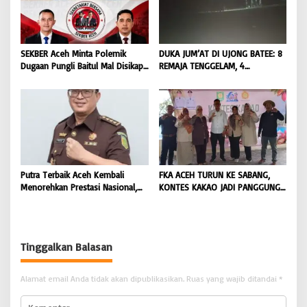
SEKBER Aceh Minta Polemik
DUKA JUM’AT DI UJONG BATEE: 8
Dugaan Pungli Baitul Mal Disikapi
REMAJA TENGGELAM, 4
Objektif, Dorong Penegakan
DITEMUKAN TEWAS 4 MASIH
Hukum terhadap Oknum |
DICARI | BONGKAR ‘Perkara.com
BONGKAR ‘Perkara.com
Putra Terbaik Aceh Kembali
FKA ACEH TURUN KE SABANG,
Menorehkan Prestasi Nasional,
KONTES KAKAO JADI PANGGUNG
Irwansyah Asal Pidie
PETANI UJUNG BARAT INDONESIA
Dipromosikan Menjadi
| BONGKAR ‘Perkara.com
Koordinator JAM Pidum
Kejaksaan Agung RI |
Tinggalkan Balasan
BONGKAR’Perkara.com
Alamat email Anda tidak akan dipublikasikan.
Ruas yang wajib ditandai
*