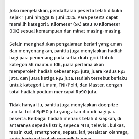
P
Joko menjelaskan, pendaftaran peserta telah dibuka
e
r
sejak 1 Juni hingga 15 Juni 2026. Para peserta dapat
k
memilih kategori 5 Kilometer (5K) atau 10 Kilometer
a
(10K) sesuai kemampuan dan minat masing-masing.
r
a
Selain menghadirkan pengalaman berlari yang aman
.
c
dan menyenangkan, panitia juga menyiapkan hadiah
o
bagi para pemenang pada setiap kategori. Untuk
m
kategori 5K maupun 10K, juara pertama akan
memperoleh hadiah sebesar Rp5 juta, juara kedua Rp3
juta, dan juara ketiga Rp2 juta. Hadiah tersebut berlaku
untuk kategori Umum, TNI/Polri, dan Master, dengan
total hadiah podium mencapai Rp90 juta.
Tidak hanya itu, panitia juga menyiapkan doorprize
senilai total Rp150 juta yang akan diundi bagi para
peserta. Berbagai hadiah menarik telah disiapkan, di
antaranya sepeda listrik, sepeda MTB, televisi, kulkas,
mesin cuci, smartphone, sepatu lari, peralatan olahraga,
serta berbagai hadiah menarik lainnya.