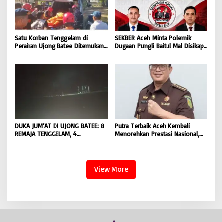
Satu Korban Tenggelam di
SEKBER Aceh Minta Polemik
Perairan Ujong Batee Ditemukan,
Dugaan Pungli Baitul Mal Disikapi
Tim SAR Gabungan Lanjutkan
Objektif, Dorong Penegakan
Pencarian Satu Korban Lain |
Hukum terhadap Oknum |
BONGKAR ‘Perkara.com
BONGKAR ‘Perkara.com
DUKA JUM’AT DI UJONG BATEE: 8
Putra Terbaik Aceh Kembali
REMAJA TENGGELAM, 4
Menorehkan Prestasi Nasional,
DITEMUKAN TEWAS 4 MASIH
Irwansyah Asal Pidie
DICARI | BONGKAR ‘Perkara.com
Dipromosikan Menjadi
Koordinator JAM Pidum
Kejaksaan Agung RI |
View More
BONGKAR’Perkara.com