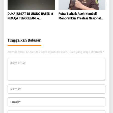
DUKA JUM’AT DI UJONG BATEE: 8
Putra Terbaik Aceh Kembali
REMAJA TENGGELAM, 4
Menorehkan Prestasi Nasional,
DITEMUKAN TEWAS 4 MASIH
Irwansyah Asal Pidie
DICARI | BONGKAR ‘Perkara.com
Dipromosikan Menjadi
Koordinator JAM Pidum
Kejaksaan Agung RI |
Tinggalkan Balasan
BONGKAR’Perkara.com
Alamat email Anda tidak akan dipublikasikan.
Ruas yang wajib ditandai
*