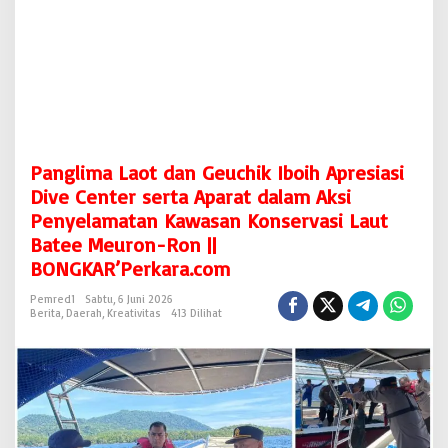
h
i
k
I
b
o
i
h
A
Panglima Laot dan Geuchik Iboih Apresiasi
p
r
Dive Center serta Aparat dalam Aksi
e
Penyelamatan Kawasan Konservasi Laut
s
Batee Meuron-Ron ||
i
a
BONGKAR’Perkara.com
s
i
Pemred1
Sabtu, 6 Juni 2026
Berita
,
Daerah
,
Kreativitas
413 Dilihat
D
i
v
e
C
e
n
t