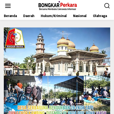
L
e
w
Beranda
Daerah
Hukum/Kriminal
Nasional
Olahraga
a
t
i
k
e
k
o
n
t
e
n