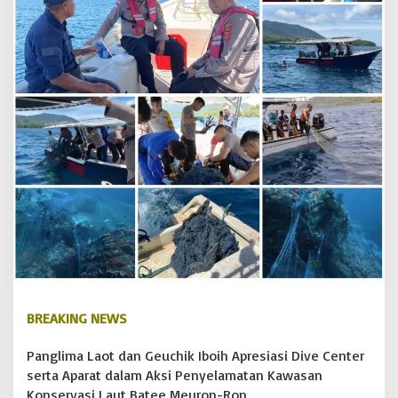
e
r
s
e
r
t
a
A
p
a
r
a
t
d
a
l
a
m
A
k
BREAKING NEWS
s
i
Panglima Laot dan Geuchik Iboih Apresiasi Dive Center
P
serta Aparat dalam Aksi Penyelamatan Kawasan
e
Konservasi Laut Batee Meuron-Ron
n