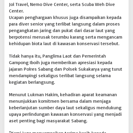
N
Jol Travel, Nemo Dive Center, serta Scuba Weh Dive
G
Center.
K
A
Ucapan penghargaan khusus juga disampaikan kepada
R
para diver senior yang terlibat langsung dalam proses
'
pengangkatan jaring dan pukat dari dasar laut yang
P
berpotensi merusak terumbu karang serta mengancam
e
kehidupan biota laut di kawasan konservasi tersebut.
r
k
a
Tidak hanya itu, Panglima Laot dan Pemerintah
r
Gampong Iboih juga memberikan apresiasi kepada
a
jajaran Polres Sabang dan Polsek Sukakarya yang turut
.
mendampingi sekaligus terlibat langsung selama
c
o
kegiatan berlangsung.
m
Menurut Lukman Hakim, kehadiran aparat keamanan
menunjukkan komitmen bersama dalam menjaga
keberlanjutan sumber daya laut sekaligus mendukung
upaya perlindungan kawasan konservasi yang menjadi
aset penting bagi masyarakat Sabang.