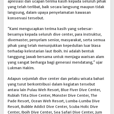
apresiasi dan ucapan terima kasih kepada seluruh pihak
i
yang telah terlibat, baik secara langsung maupun tidak
L
langsung, dalam upaya penyelamatan kawasan
a
konservasi tersebut.
u
t
B
“Kami mengucapkan terima kasih yang sebesar-
a
besarnya kepada seluruh dive center, para instruktur,
t
divemaster, penyelam senior, masyarakat, serta semua
e
pihak yang telah menunjukkan kepedulian luar biasa
e
M
terhadap kelestarian laut Iboih. Ini adalah bentuk
e
tanggung jawab bersama untuk menjaga warisan alam
u
yang sangat berharga bagi generasi mendatang,” ujar
r
Lukman Hakim.
o
n
-
Adapun sejumlah dive center dan pelaku wisata bahari
R
yang turut berkontribusi dalam kegiatan tersebut
o
antara lain Pulau Weh Resort, Blue Fiver Dive Center,
n
Rubiah Tirta Dive Center, Monster Dive Center, The
|
Pade Resort, Ocean Weh Resort, Lumba-Lumba Dive
|
B
Resort, Bubble Addict Dive Center, Scuba Holic Dive
O
Center, Iboih Dive Center, Sea Safari Dive Center, Jum