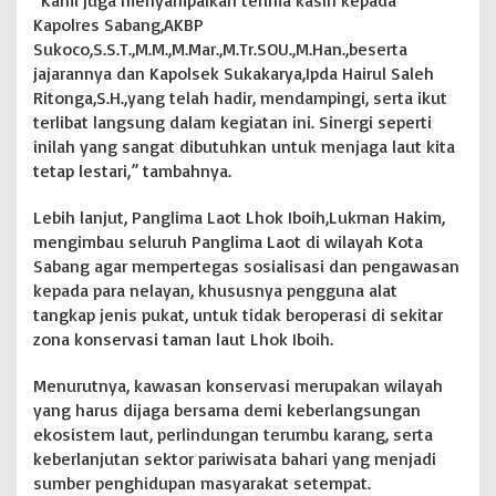
“Kami juga menyampaikan terima kasih kepada
Kapolres Sabang,AKBP
Sukoco,S.S.T.,M.M.,M.Mar.,M.Tr.SOU.,M.Han.,beserta
jajarannya dan Kapolsek Sukakarya,Ipda Hairul Saleh
Ritonga,S.H.,yang telah hadir, mendampingi, serta ikut
terlibat langsung dalam kegiatan ini. Sinergi seperti
inilah yang sangat dibutuhkan untuk menjaga laut kita
tetap lestari,” tambahnya.
Lebih lanjut, Panglima Laot Lhok Iboih,Lukman Hakim,
mengimbau seluruh Panglima Laot di wilayah Kota
Sabang agar mempertegas sosialisasi dan pengawasan
kepada para nelayan, khususnya pengguna alat
tangkap jenis pukat, untuk tidak beroperasi di sekitar
zona konservasi taman laut Lhok Iboih.
Menurutnya, kawasan konservasi merupakan wilayah
yang harus dijaga bersama demi keberlangsungan
ekosistem laut, perlindungan terumbu karang, serta
keberlanjutan sektor pariwisata bahari yang menjadi
sumber penghidupan masyarakat setempat.