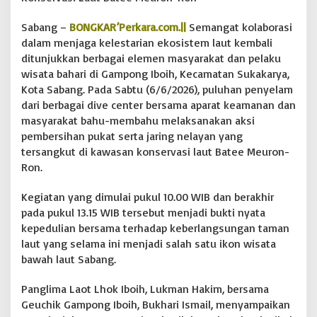
y
e
Sabang –
BONGKAR’Perkara.com.||
Semangat kolaborasi
l
dalam menjaga kelestarian ekosistem laut kembali
a
ditunjukkan berbagai elemen masyarakat dan pelaku
m
wisata bahari di Gampong Iboih, Kecamatan Sukakarya,
a
t
Kota Sabang. Pada Sabtu (6/6/2026), puluhan penyelam
a
dari berbagai dive center bersama aparat keamanan dan
n
masyarakat bahu-membahu melaksanakan aksi
K
pembersihan pukat serta jaring nelayan yang
a
tersangkut di kawasan konservasi laut Batee Meuron-
w
a
Ron.
s
a
Kegiatan yang dimulai pukul 10.00 WIB dan berakhir
n
pada pukul 13.15 WIB tersebut menjadi bukti nyata
K
kepedulian bersama terhadap keberlangsungan taman
o
n
laut yang selama ini menjadi salah satu ikon wisata
s
bawah laut Sabang.
e
r
Panglima Laot Lhok Iboih, Lukman Hakim, bersama
v
Geuchik Gampong Iboih, Bukhari Ismail, menyampaikan
a
s