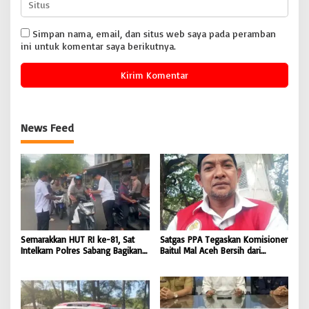
Simpan nama, email, dan situs web saya pada peramban
ini untuk komentar saya berikutnya.
News Feed
Semarakkan HUT RI ke-81, Sat
Satgas PPA Tegaskan Komisioner
Intelkam Polres Sabang Bagikan
Baitul Mal Aceh Bersih dari
Bendera Merah Putih kepada
Dugaan Pemotongan Bantuan,
Masyarakat |
Masyarakat Diminta Hentikan
BONGKAR’Perkara.com
Penyebaran Hoaks | BONGKAR
‘Perkara.com