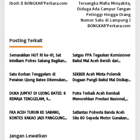
Iboih || BONGKAR’Perkara.com
Tersangka Mafia Minyakita,
i
Diduga Ada Campur Tangan
Petinggi Hingga Orang
g
Nomor Satu di Lampung |
a
BONGKAR’Perkara.com
s
Posting Terkait
i
p
Semarakkan HUT RI ke-81, Sat
Satgas PPA Tegaskan Komisioner
o
Intelkam Polres Sabang Bagikan
Baitul Mal Aceh Bersih dari
Bendera Merah Putih kepada
Dugaan Pemotongan Bantuan,
s
Masyarakat |
Masyarakat Diminta Hentikan
Satu Korban Tenggelam di
SEKBER Aceh Minta Polemik
BONGKAR’Perkara.com
Penyebaran Hoaks | BONGKAR
Perairan Ujong Batee Ditemukan,
Dugaan Pungli Baitul Mal Disikapi
‘Perkara.com
Tim SAR Gabungan Lanjutkan
Objektif, Dorong Penegakan
Pencarian Satu Korban Lain |
Hukum terhadap Oknum |
DUKA JUM’AT DI UJONG BATEE: 8
Putra Terbaik Aceh Kembali
BONGKAR ‘Perkara.com
BONGKAR ‘Perkara.com
REMAJA TENGGELAM, 4
Menorehkan Prestasi Nasional,
DITEMUKAN TEWAS 4 MASIH
Irwansyah Asal Pidie
DICARI | BONGKAR ‘Perkara.com
Dipromosikan Menjadi
FKA ACEH TURUN KE SABANG,
Satlantas Polresta Banda Aceh
Koordinator JAM Pidum
KONTES KAKAO JADI PANGGUNG
Sita 80 Sepeda Motor Gunakan
Kejaksaan Agung RI |
PETANI UJUNG BARAT INDONESIA
Knalpot Brong Selama Juli 2026 |
BONGKAR’Perkara.com
| BONGKAR ‘Perkara.com
BONGKAR’Perkara.com
Jangan Lewatkan