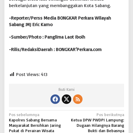
berkelanjutan yang membanggakan Kota Sabang.
-Reporter/Perss Media BONGKAR Perkara Wilayah
Sabang :MJ Eric Karno
-Sumber/Photo : Panglima Laot Iboih
-Rilis/RedaksiDaerah : BONGKAR’Perkara.com
Post Views:
413
Ikuti Kami
N
Pos sebelumnya
Pos berikutnya
Kapolres Sabang Bersama
Ketua DPW PWDPI Lampung:
a
Masyarakat Bersihkan Jaring
Dugaan Hilangnya Barang
v
Pukat di Perairan Wisata
Bukti dan Bebasnya