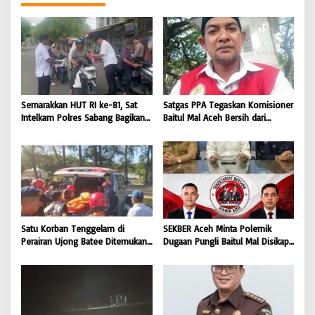
Semarakkan HUT RI ke-81, Sat
Satgas PPA Tegaskan Komisioner
Intelkam Polres Sabang Bagikan
Baitul Mal Aceh Bersih dari
Bendera Merah Putih kepada
Dugaan Pemotongan Bantuan,
Masyarakat |
Masyarakat Diminta Hentikan
BONGKAR’Perkara.com
Penyebaran Hoaks | BONGKAR
‘Perkara.com
Satu Korban Tenggelam di
SEKBER Aceh Minta Polemik
Perairan Ujong Batee Ditemukan,
Dugaan Pungli Baitul Mal Disikapi
Tim SAR Gabungan Lanjutkan
Objektif, Dorong Penegakan
Pencarian Satu Korban Lain |
Hukum terhadap Oknum |
BONGKAR ‘Perkara.com
BONGKAR ‘Perkara.com