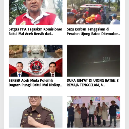
Satgas PPA Tegaskan Komisioner
Satu Korban Tenggelam di
Baitul Mal Aceh Bersih dari
Perairan Ujong Batee Ditemukan,
Dugaan Pemotongan Bantuan,
Tim SAR Gabungan Lanjutkan
Masyarakat Diminta Hentikan
Pencarian Satu Korban Lain |
Penyebaran Hoaks | BONGKAR
BONGKAR ‘Perkara.com
‘Perkara.com
SEKBER Aceh Minta Polemik
DUKA JUM’AT DI UJONG BATEE: 8
Dugaan Pungli Baitul Mal Disikapi
REMAJA TENGGELAM, 4
Objektif, Dorong Penegakan
DITEMUKAN TEWAS 4 MASIH
Hukum terhadap Oknum |
DICARI | BONGKAR ‘Perkara.com
BONGKAR ‘Perkara.com