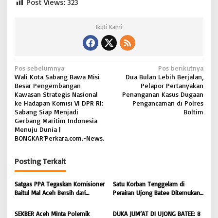
Post Views:
323
N
e
w
Ikuti Kami
s
N
Pos sebelumnya
Pos berikutnya
Wali Kota Sabang Bawa Misi
Dua Bulan Lebih Berjalan,
a
Besar Pengembangan
Pelapor Pertanyakan
v
Kawasan Strategis Nasional
Penanganan Kasus Dugaan
ke Hadapan Komisi VI DPR RI:
Pengancaman di Polres
i
Sabang Siap Menjadi
Boltim
Gerbang Maritim Indonesia
g
Menuju Dunia |
a
BONGKAR’Perkara.com.-News.
s
Posting Terkait
i
p
Satgas PPA Tegaskan Komisioner
Satu Korban Tenggelam di
o
Baitul Mal Aceh Bersih dari
Perairan Ujong Batee Ditemukan,
Dugaan Pemotongan Bantuan,
Tim SAR Gabungan Lanjutkan
s
Masyarakat Diminta Hentikan
Pencarian Satu Korban Lain |
SEKBER Aceh Minta Polemik
DUKA JUM’AT DI UJONG BATEE: 8