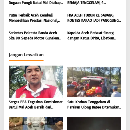
Penyebaran Hoaks | BONGKAR
BONGKAR ‘Perkara.com
Dugaan Pungli Baitul Mal Disikapi
REMAJA TENGGELAM, 4
‘Perkara.com
Objektif, Dorong Penegakan
DITEMUKAN TEWAS 4 MASIH
Hukum terhadap Oknum |
DICARI | BONGKAR ‘Perkara.com
Putra Terbaik Aceh Kembali
FKA ACEH TURUN KE SABANG,
BONGKAR ‘Perkara.com
Menorehkan Prestasi Nasional,
KONTES KAKAO JADI PANGGUNG
Irwansyah Asal Pidie
PETANI UJUNG BARAT INDONESIA
Dipromosikan Menjadi
| BONGKAR ‘Perkara.com
Satlantas Polresta Banda Aceh
Kapolda Aceh Perkuat Sinergi
Koordinator JAM Pidum
Sita 80 Sepeda Motor Gunakan
dengan Ketua DPRA, Libatkan
Kejaksaan Agung RI |
Knalpot Brong Selama Juli 2026 |
Polres Jajaran Wujudkan Stabilitas
BONGKAR’Perkara.com
BONGKAR’Perkara.com
Kamtibmas dan Dukung
Pembangunan Aceh |
Jangan Lewatkan
BONGKAR’Perkara.com
Satgas PPA Tegaskan Komisioner
Satu Korban Tenggelam di
Baitul Mal Aceh Bersih dari
Perairan Ujong Batee Ditemukan,
Dugaan Pemotongan Bantuan,
Tim SAR Gabungan Lanjutkan
Masyarakat Diminta Hentikan
Pencarian Satu Korban Lain |
Penyebaran Hoaks | BONGKAR
BONGKAR ‘Perkara.com
‘Perkara.com