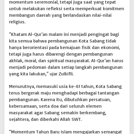
momentum seremonial, tetapi juga saat yang tepat
a
untuk melakukan refleksi serta memperkuat komitmen
A
membangun daerah yang berlandaskan nilai-nilai
j
religius.
a
k
J
“Khatam Al-Qur’an malam ini menjadi pengingat bagi
a
kita semua bahwa pembangunan Kota Sabang tidak
d
hanya berorientasi pada kemajuan fisik dan ekonomi,
i
tetapi juga harus dibarengi dengan pembangunan
k
a
akhlak, moral, dan spiritual masyarakat. Al-Qur’an harus
n
menjadi pedoman dalam setiap langkah pembangunan
A
yang kita lakukan,” ujar Zulkifli.
l
-
Menurutnya, memasuki usia ke-61 tahun, Kota Sabang
Q
u
terus bergerak maju menghadapi berbagai tantangan
r
pembangunan. Karena itu, dibutuhkan persatuan,
’
kebersamaan, serta doa dari seluruh elemen
a
masyarakat agar Sabang semakin berkembang,
n
S
sejahtera, dan diberkahi Allah SWT.
e
b
“Momentum Tahun Baru Islam mengajarkan semangat