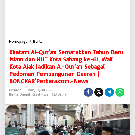
Homepage
/
Berita
K
h
Khatam Al-Qur’an Semarakkan Tahun Baru
a
t
Islam dan HUT Kota Sabang ke-61, Wali
a
Kota Ajak Jadikan Al-Qur’an Sebagai
m
Pedoman Pembangunan Daerah |
A
l
BONGKAR’Perkara.com.-News
-
Q
Pemred1
Jumat, 19 Juni 2026
Berita
,
Daerah
,
Kreativitas
323 Dilihat
u
r
’
a
n
S
e
m