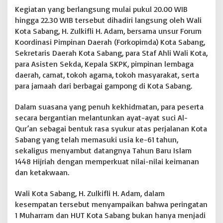
U
Kegiatan yang berlangsung mulai pukul 20.00 WIB
T
hingga 22.30 WIB tersebut dihadiri langsung oleh Wali
K
Kota Sabang, H. Zulkifli H. Adam, bersama unsur Forum
o
Koordinasi Pimpinan Daerah (Forkopimda) Kota Sabang,
t
Sekretaris Daerah Kota Sabang, para Staf Ahli Wali Kota,
a
S
para Asisten Sekda, Kepala SKPK, pimpinan lembaga
a
daerah, camat, tokoh agama, tokoh masyarakat, serta
b
para jamaah dari berbagai gampong di Kota Sabang.
a
n
Dalam suasana yang penuh kekhidmatan, para peserta
g
k
secara bergantian melantunkan ayat-ayat suci Al-
e
Qur’an sebagai bentuk rasa syukur atas perjalanan Kota
-
Sabang yang telah memasuki usia ke-61 tahun,
6
sekaligus menyambut datangnya Tahun Baru Islam
1
,
1448 Hijriah dengan memperkuat nilai-nilai keimanan
W
dan ketakwaan.
a
l
Wali Kota Sabang, H. Zulkifli H. Adam, dalam
i
kesempatan tersebut menyampaikan bahwa peringatan
K
o
1 Muharram dan HUT Kota Sabang bukan hanya menjadi
t