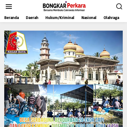
L
e
w
Beranda
Daerah
Hukum/Kriminal
Nasional
Olahraga
a
t
i
k
e
k
o
n
t
e
n