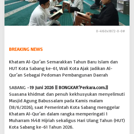
a
r
a
k
k
a
0-4160x1872-0-0#
n
T
a
BREAKING NEWS
h
u
Khatam Al-Qur’an Semarakkan Tahun Baru Islam dan
n
HUT Kota Sabang ke-61, Wali Kota Ajak Jadikan Al-
B
a
Qur’an Sebagai Pedoman Pembangunan Daerah
r
u
SABANG –
19 Juni 2026 || BONGKAR’Perkara.com.||
I
Suasana khidmat dan penuh kekhusyukan menyelimuti
s
Masjid Agung Babussalam pada Kamis malam
l
a
(18/6/2026), saat Pemerintah Kota Sabang menggelar
m
Khatam Al-Qur’an dalam rangka memperingati 1
d
Muharram 1448 Hijriah sekaligus Hari Ulang Tahun (HUT)
a
Kota Sabang ke-61 Tahun 2026.
n
H