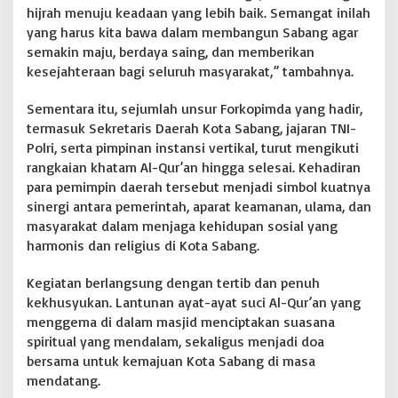
a
hijrah menuju keadaan yang lebih baik. Semangat inilah
g
yang harus kita bawa dalam membangun Sabang agar
a
i
semakin maju, berdaya saing, dan memberikan
P
kesejahteraan bagi seluruh masyarakat,” tambahnya.
e
d
Sementara itu, sejumlah unsur Forkopimda yang hadir,
o
termasuk Sekretaris Daerah Kota Sabang, jajaran TNI-
m
a
Polri, serta pimpinan instansi vertikal, turut mengikuti
n
rangkaian khatam Al-Qur’an hingga selesai. Kehadiran
P
para pemimpin daerah tersebut menjadi simbol kuatnya
e
sinergi antara pemerintah, aparat keamanan, ulama, dan
m
masyarakat dalam menjaga kehidupan sosial yang
b
a
harmonis dan religius di Kota Sabang.
n
g
Kegiatan berlangsung dengan tertib dan penuh
u
kekhusyukan. Lantunan ayat-ayat suci Al-Qur’an yang
n
menggema di dalam masjid menciptakan suasana
a
n
spiritual yang mendalam, sekaligus menjadi doa
D
bersama untuk kemajuan Kota Sabang di masa
a
mendatang.
e