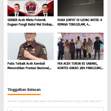
SEKBER Aceh Minta Polemik
DUKA JUM’AT DI UJONG BATEE: 8
Dugaan Pungli Baitul Mal Disikapi
REMAJA TENGGELAM, 4
Objektif, Dorong Penegakan
DITEMUKAN TEWAS 4 MASIH
Hukum terhadap Oknum |
DICARI | BONGKAR ‘Perkara.com
BONGKAR ‘Perkara.com
Putra Terbaik Aceh Kembali
FKA ACEH TURUN KE SABANG,
Menorehkan Prestasi Nasional,
KONTES KAKAO JADI PANGGUNG
Irwansyah Asal Pidie
PETANI UJUNG BARAT INDONESIA
Dipromosikan Menjadi
| BONGKAR ‘Perkara.com
Koordinator JAM Pidum
Kejaksaan Agung RI |
Tinggalkan Balasan
BONGKAR’Perkara.com
Alamat email Anda tidak akan dipublikasikan.
Ruas yang wajib ditandai
*