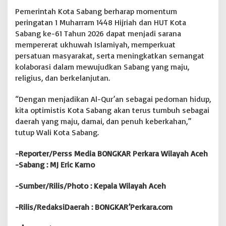
r
Pemerintah Kota Sabang berharap momentum
a
h
peringatan 1 Muharram 1448 Hijriah dan HUT Kota
|
Sabang ke-61 Tahun 2026 dapat menjadi sarana
B
mempererat ukhuwah Islamiyah, memperkuat
O
persatuan masyarakat, serta meningkatkan semangat
N
G
kolaborasi dalam mewujudkan Sabang yang maju,
K
religius, dan berkelanjutan.
A
R
“Dengan menjadikan Al-Qur’an sebagai pedoman hidup,
'
kita optimistis Kota Sabang akan terus tumbuh sebagai
P
e
daerah yang maju, damai, dan penuh keberkahan,”
r
tutup Wali Kota Sabang.
k
a
-Reporter/Perss Media BONGKAR Perkara Wilayah Aceh
r
-Sabang : MJ Eric Karno
a
.
c
-Sumber/Rilis/Photo : Kepala Wilayah Aceh
o
m
-Rilis/RedaksiDaerah : BONGKAR’Perkara.com
.
-