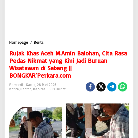
Homepage
/
Berita
R
u
Rujak Khas Aceh M.Amin Balohan, Cita Rasa
j
a
Pedas Nikmat yang Kini Jadi Buruan
k
Wisatawan di Sabang ||
K
BONGKAR’Perkara.com
h
a
Pemred1
Kamis, 28 Mei 2026
s
Berita
,
Daerah
,
Inspirasi
518 Dilihat
A
c
e
h
M
.
A
m
i