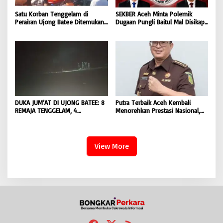
Satu Korban Tenggelam di
SEKBER Aceh Minta Polemik
Perairan Ujong Batee Ditemukan,
Dugaan Pungli Baitul Mal Disikapi
Tim SAR Gabungan Lanjutkan
Objektif, Dorong Penegakan
Pencarian Satu Korban Lain |
Hukum terhadap Oknum |
BONGKAR ‘Perkara.com
BONGKAR ‘Perkara.com
DUKA JUM’AT DI UJONG BATEE: 8
Putra Terbaik Aceh Kembali
REMAJA TENGGELAM, 4
Menorehkan Prestasi Nasional,
DITEMUKAN TEWAS 4 MASIH
Irwansyah Asal Pidie
DICARI | BONGKAR ‘Perkara.com
Dipromosikan Menjadi
Koordinator JAM Pidum
Kejaksaan Agung RI |
View More
BONGKAR’Perkara.com