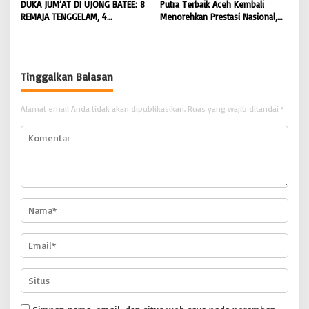
DUKA JUM’AT DI UJONG BATEE: 8
Putra Terbaik Aceh Kembali
REMAJA TENGGELAM, 4
Menorehkan Prestasi Nasional,
DITEMUKAN TEWAS 4 MASIH
Irwansyah Asal Pidie
DICARI | BONGKAR ‘Perkara.com
Dipromosikan Menjadi
Koordinator JAM Pidum
Kejaksaan Agung RI |
Tinggalkan Balasan
BONGKAR’Perkara.com
Alamat email Anda tidak akan dipublikasikan.
Ruas yang wajib ditandai
*