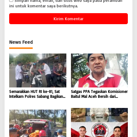
Simpan nama, email, dan situs web saya pada peramban
ini untuk komentar saya berikutnya.
News Feed
Semarakkan HUT RI ke-81, Sat
Satgas PPA Tegaskan Komisioner
Intelkam Polres Sabang Bagikan
Baitul Mal Aceh Bersih dari
Bendera Merah Putih kepada
Dugaan Pemotongan Bantuan,
Masyarakat |
Masyarakat Diminta Hentikan
BONGKAR’Perkara.com
Penyebaran Hoaks | BONGKAR
‘Perkara.com