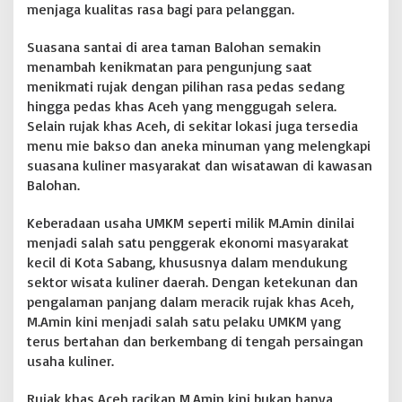
e
menjaga kualitas rasa bagi para pelanggan.
r
k
Suasana santai di area taman Balohan semakin
a
menambah kenikmatan para pengunjung saat
r
a
menikmati rujak dengan pilihan rasa pedas sedang
.
hingga pedas khas Aceh yang menggugah selera.
c
Selain rujak khas Aceh, di sekitar lokasi juga tersedia
o
menu mie bakso dan aneka minuman yang melengkapi
m
suasana kuliner masyarakat dan wisatawan di kawasan
Balohan.
Keberadaan usaha UMKM seperti milik M.Amin dinilai
menjadi salah satu penggerak ekonomi masyarakat
kecil di Kota Sabang, khususnya dalam mendukung
sektor wisata kuliner daerah. Dengan ketekunan dan
pengalaman panjang dalam meracik rujak khas Aceh,
M.Amin kini menjadi salah satu pelaku UMKM yang
terus bertahan dan berkembang di tengah persaingan
usaha kuliner.
Rujak khas Aceh racikan M.Amin kini bukan hanya