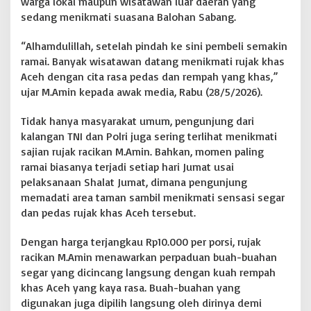
warga lokal maupun wisatawan luar daerah yang
t
sedang menikmati suasana Balohan Sabang.
a
w
“Alhamdulillah, setelah pindah ke sini pembeli semakin
a
ramai. Banyak wisatawan datang menikmati rujak khas
n
d
Aceh dengan cita rasa pedas dan rempah yang khas,”
i
ujar M.Amin kepada awak media, Rabu (28/5/2026).
S
a
Tidak hanya masyarakat umum, pengunjung dari
b
kalangan TNI dan Polri juga sering terlihat menikmati
a
n
sajian rujak racikan M.Amin. Bahkan, momen paling
g
ramai biasanya terjadi setiap hari Jumat usai
|
pelaksanaan Shalat Jumat, dimana pengunjung
|
memadati area taman sambil menikmati sensasi segar
B
dan pedas rujak khas Aceh tersebut.
O
N
G
Dengan harga terjangkau Rp10.000 per porsi, rujak
K
racikan M.Amin menawarkan perpaduan buah-buahan
A
segar yang dicincang langsung dengan kuah rempah
R
khas Aceh yang kaya rasa. Buah-buahan yang
'
P
digunakan juga dipilih langsung oleh dirinya demi