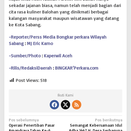
sekadar jajanan biasa, namun telah menjadi bagian dari
cita rasa kuliner Balohan yang dinikmati berbagai
kalangan masyarakat maupun wisatawan yang datang
ke Kota Sabang.
-Reporter/Perss Media Bongkar perkara Wilayah
Sabang
:
MJ Eric Karno
-Sumber/Photo
:
Kaperwil Aceh
-Rilis/RedaksiDaerah
:
BINGKAR’Perkara.com
Post Views:
518
Ikuti Kami
N
Pos sebelumnya
Pos berikutnya
Operasi Penertiban Pasar
Semangat Kebersamaan Idul
a
Amandraya Tahap Ke-6
Adha 1447 H, Desa Serbaguna