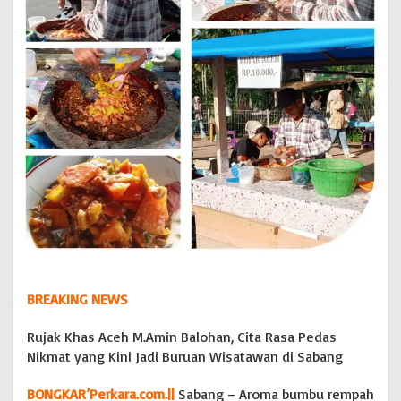
n
B
a
l
o
h
a
n
,
C
i
t
a
R
a
s
a
P
BREAKING NEWS
e
d
a
Rujak Khas Aceh M.Amin Balohan, Cita Rasa Pedas
s
Nikmat yang Kini Jadi Buruan Wisatawan di Sabang
N
i
BONGKAR’Perkara.com.||
Sabang – Aroma bumbu rempah
k