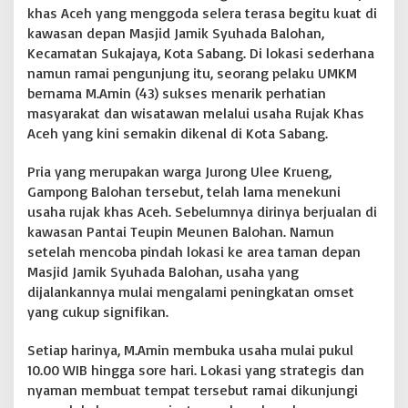
khas Aceh yang menggoda selera terasa begitu kuat di
m
a
kawasan depan Masjid Jamik Syuhada Balohan,
t
Kecamatan Sukajaya, Kota Sabang. Di lokasi sederhana
y
namun ramai pengunjung itu, seorang pelaku UMKM
a
bernama M.Amin (43) sukses menarik perhatian
n
masyarakat dan wisatawan melalui usaha Rujak Khas
g
K
Aceh yang kini semakin dikenal di Kota Sabang.
i
n
Pria yang merupakan warga Jurong Ulee Krueng,
i
Gampong Balohan tersebut, telah lama menekuni
J
usaha rujak khas Aceh. Sebelumnya dirinya berjualan di
a
d
kawasan Pantai Teupin Meunen Balohan. Namun
i
setelah mencoba pindah lokasi ke area taman depan
B
Masjid Jamik Syuhada Balohan, usaha yang
u
dijalankannya mulai mengalami peningkatan omset
r
u
yang cukup signifikan.
a
n
Setiap harinya, M.Amin membuka usaha mulai pukul
W
10.00 WIB hingga sore hari. Lokasi yang strategis dan
i
nyaman membuat tempat tersebut ramai dikunjungi
s
a