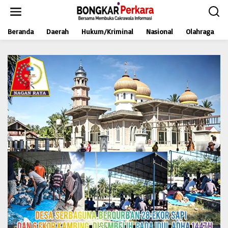
L
e
w
Beranda
Daerah
Hukum/Kriminal
Nasional
Olahraga
a
t
i
k
e
k
o
n
t
e
n