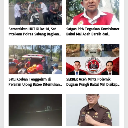
Semarakkan HUT RI ke-81, Sat
Satgas PPA Tegaskan Komisioner
Intelkam Polres Sabang Bagikan
Baitul Mal Aceh Bersih dari
Bendera Merah Putih kepada
Dugaan Pemotongan Bantuan,
Masyarakat |
Masyarakat Diminta Hentikan
BONGKAR’Perkara.com
Penyebaran Hoaks | BONGKAR
‘Perkara.com
Satu Korban Tenggelam di
SEKBER Aceh Minta Polemik
Perairan Ujong Batee Ditemukan,
Dugaan Pungli Baitul Mal Disikapi
Tim SAR Gabungan Lanjutkan
Objektif, Dorong Penegakan
Pencarian Satu Korban Lain |
Hukum terhadap Oknum |
BONGKAR ‘Perkara.com
BONGKAR ‘Perkara.com