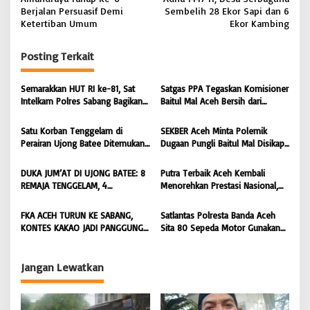
v
Berjalan Persuasif Demi
Sembelih 28 Ekor Sapi dan 6
Ketertiban Umum
Ekor Kambing
i
g
Posting Terkait
a
s
Semarakkan HUT RI ke-81, Sat
Satgas PPA Tegaskan Komisioner
Intelkam Polres Sabang Bagikan
Baitul Mal Aceh Bersih dari
i
Bendera Merah Putih kepada
Dugaan Pemotongan Bantuan,
Masyarakat |
Masyarakat Diminta Hentikan
p
Satu Korban Tenggelam di
SEKBER Aceh Minta Polemik
BONGKAR’Perkara.com
Penyebaran Hoaks | BONGKAR
Perairan Ujong Batee Ditemukan,
Dugaan Pungli Baitul Mal Disikapi
o
‘Perkara.com
Tim SAR Gabungan Lanjutkan
Objektif, Dorong Penegakan
s
Pencarian Satu Korban Lain |
Hukum terhadap Oknum |
DUKA JUM’AT DI UJONG BATEE: 8
Putra Terbaik Aceh Kembali
BONGKAR ‘Perkara.com
BONGKAR ‘Perkara.com
REMAJA TENGGELAM, 4
Menorehkan Prestasi Nasional,
DITEMUKAN TEWAS 4 MASIH
Irwansyah Asal Pidie
DICARI | BONGKAR ‘Perkara.com
Dipromosikan Menjadi
FKA ACEH TURUN KE SABANG,
Satlantas Polresta Banda Aceh
Koordinator JAM Pidum
KONTES KAKAO JADI PANGGUNG
Sita 80 Sepeda Motor Gunakan
Kejaksaan Agung RI |
PETANI UJUNG BARAT INDONESIA
Knalpot Brong Selama Juli 2026 |
BONGKAR’Perkara.com
| BONGKAR ‘Perkara.com
BONGKAR’Perkara.com
Jangan Lewatkan