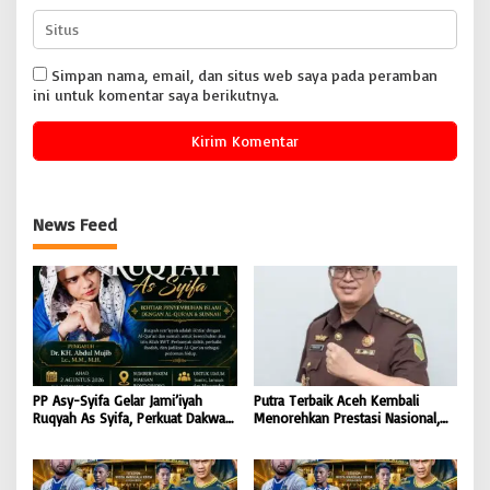
Simpan nama, email, dan situs web saya pada peramban
ini untuk komentar saya berikutnya.
News Feed
PP Asy-Syifa Gelar Jami’iyah
Putra Terbaik Aceh Kembali
Ruqyah As Syifa, Perkuat Dakwah
Menorehkan Prestasi Nasional,
dan Ikhtiar Penyembuhan Islami
Irwansyah Asal Pidie
di Bondowoso
Dipromosikan Menjadi
Koordinator JAM Pidum
Kejaksaan Agung RI |