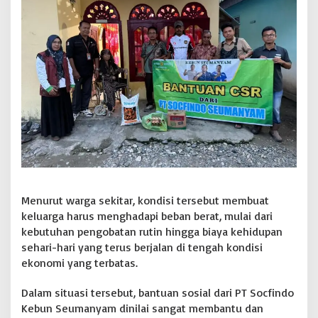
e
n
g
a
h
K
e
s
u
l
i
t
a
n
M
a
Menurut warga sekitar, kondisi tersebut membuat
s
keluarga harus menghadapi beban berat, mulai dari
y
kebutuhan pengobatan rutin hingga biaya kehidupan
a
r
sehari-hari yang terus berjalan di tengah kondisi
a
ekonomi yang terbatas.
k
a
Dalam situasi tersebut, bantuan sosial dari PT Socfindo
t
Kebun Seumanyam dinilai sangat membantu dan