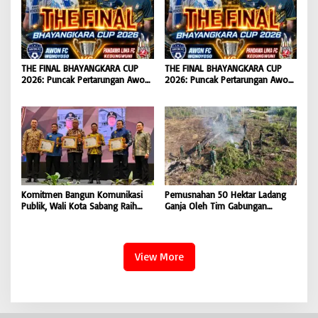
BONGKAR’Perkara.com
THE FINAL BHAYANGKARA CUP
THE FINAL BHAYANGKARA CUP
2026: Puncak Pertarungan Awon
2026: Puncak Pertarungan Awon
FC Wonoyoso vs Pandawa Lima
FC Wonoyoso vs Pandawa Lima
FC Kedungwuni, Siap
FC Kedungwuni, Siap
Mengguncang Stadion Widya
Mengguncang Stadion Widya
Manggala Krida
Manggala Krida
Komitmen Bangun Komunikasi
Pemusnahan 50 Hektar Ladang
Publik, Wali Kota Sabang Raih
Ganja Oleh Tim Gabungan
Pemred Award 2026 |
Kodam IM di Desa Blang
BONGKAR’Perkara.com
Meurandeh
View More