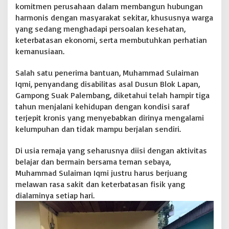
komitmen perusahaan dalam membangun hubungan
A
harmonis dengan masyarakat sekitar, khususnya warga
n
y
yang sedang menghadapi persoalan kesehatan,
a
keterbatasan ekonomi, serta membutuhkan perhatian
r
kemanusiaan.
:
P
Salah satu penerima bantuan, Muhammad Sulaiman
e
r
Iqmi, penyandang disabilitas asal Dusun Blok Lapan,
u
Gampong Suak Palembang, diketahui telah hampir tiga
s
tahun menjalani kehidupan dengan kondisi saraf
a
terjepit kronis yang menyebabkan dirinya mengalami
h
kelumpuhan dan tidak mampu berjalan sendiri.
a
a
n
Di usia remaja yang seharusnya diisi dengan aktivitas
H
belajar dan bermain bersama teman sebaya,
a
Muhammad Sulaiman Iqmi justru harus berjuang
d
melawan rasa sakit dan keterbatasan fisik yang
i
r
dialaminya setiap hari.
d
i
T