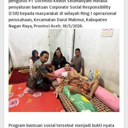
pengurus PT Socfindo Kebun Seumanyam melalui
k
penyaluran bantuan Corporate Social Responsibility
W
(CSR) kepada masyarakat di wilayah Ring 1 operasional
a
perusahaan, Kecamatan Darul Makmur, Kabupaten
r
g
Nagan Raya, Provinsi Aceh. 18/5/2026.
a
R
i
n
g
1
,
K
e
u
c
h
i
k
K
a
r
a
n
Program bantuan sosial tersebut menjadi bukti nyata
g