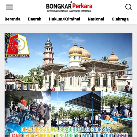
L
e
w
Beranda
Daerah
Hukum/Kriminal
Nasional
Olahraga
a
t
i
k
e
k
o
n
t
e
n