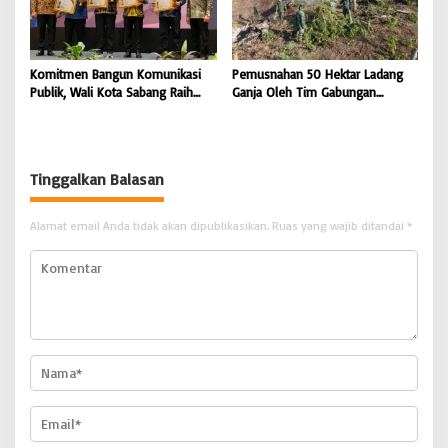
Komitmen Bangun Komunikasi
Pemusnahan 50 Hektar Ladang
Publik, Wali Kota Sabang Raih
Ganja Oleh Tim Gabungan
Pemred Award 2026 |
Kodam IM di Desa Blang
BONGKAR’Perkara.com
Meurandeh
Tinggalkan Balasan
Alamat email Anda tidak akan dipublikasikan.
Ruas yang wajib ditandai
*