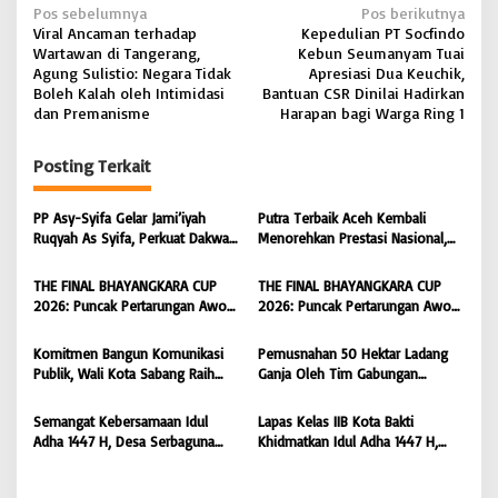
N
Pos sebelumnya
Pos berikutnya
Viral Ancaman terhadap
Kepedulian PT Socfindo
a
Wartawan di Tangerang,
Kebun Seumanyam Tuai
v
Agung Sulistio: Negara Tidak
Apresiasi Dua Keuchik,
Boleh Kalah oleh Intimidasi
Bantuan CSR Dinilai Hadirkan
i
dan Premanisme
Harapan bagi Warga Ring 1
g
Posting Terkait
a
s
PP Asy-Syifa Gelar Jami’iyah
Putra Terbaik Aceh Kembali
i
Ruqyah As Syifa, Perkuat Dakwah
Menorehkan Prestasi Nasional,
dan Ikhtiar Penyembuhan Islami
Irwansyah Asal Pidie
p
di Bondowoso
Dipromosikan Menjadi
THE FINAL BHAYANGKARA CUP
THE FINAL BHAYANGKARA CUP
o
Koordinator JAM Pidum
2026: Puncak Pertarungan Awon
2026: Puncak Pertarungan Awon
Kejaksaan Agung RI |
s
FC Wonoyoso vs Pandawa Lima
FC Wonoyoso vs Pandawa Lima
BONGKAR’Perkara.com
FC Kedungwuni, Siap
FC Kedungwuni, Siap
Komitmen Bangun Komunikasi
Pemusnahan 50 Hektar Ladang
Mengguncang Stadion Widya
Mengguncang Stadion Widya
Publik, Wali Kota Sabang Raih
Ganja Oleh Tim Gabungan
Manggala Krida
Manggala Krida
Pemred Award 2026 |
Kodam IM di Desa Blang
BONGKAR’Perkara.com
Meurandeh
Semangat Kebersamaan Idul
Lapas Kelas IIB Kota Bakti
Adha 1447 H, Desa Serbaguna
Khidmatkan Idul Adha 1447 H,
Sembelih 28 Ekor Sapi dan 6
Perkuat Pembinaan Spiritual dan
Ekor Kambing
Semangat Berbagi Warga Binaan