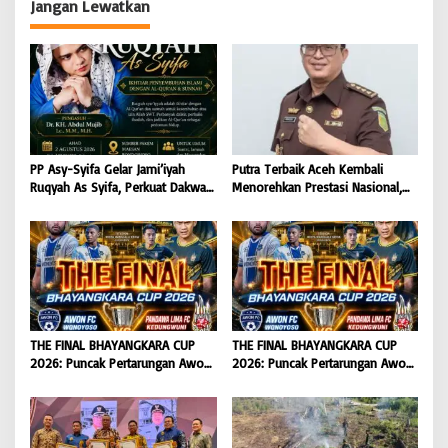
Jangan Lewatkan
PP Asy-Syifa Gelar Jami’iyah
Putra Terbaik Aceh Kembali
Ruqyah As Syifa, Perkuat Dakwah
Menorehkan Prestasi Nasional,
dan Ikhtiar Penyembuhan Islami
Irwansyah Asal Pidie
di Bondowoso
Dipromosikan Menjadi
Koordinator JAM Pidum
Kejaksaan Agung RI |
BONGKAR’Perkara.com
THE FINAL BHAYANGKARA CUP
THE FINAL BHAYANGKARA CUP
2026: Puncak Pertarungan Awon
2026: Puncak Pertarungan Awon
FC Wonoyoso vs Pandawa Lima
FC Wonoyoso vs Pandawa Lima
FC Kedungwuni, Siap
FC Kedungwuni, Siap
Mengguncang Stadion Widya
Mengguncang Stadion Widya
Manggala Krida
Manggala Krida