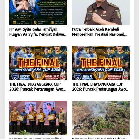
PP Asy-Syifa Gelar Jami’iyah
Putra Terbaik Aceh Kembali
Ruqyah As Syifa, Perkuat Dakwah
Menorehkan Prestasi Nasional,
dan Ikhtiar Penyembuhan Islami
Irwansyah Asal Pidie
di Bondowoso
Dipromosikan Menjadi
Koordinator JAM Pidum
Kejaksaan Agung RI |
BONGKAR’Perkara.com
THE FINAL BHAYANGKARA CUP
THE FINAL BHAYANGKARA CUP
2026: Puncak Pertarungan Awon
2026: Puncak Pertarungan Awon
FC Wonoyoso vs Pandawa Lima
FC Wonoyoso vs Pandawa Lima
FC Kedungwuni, Siap
FC Kedungwuni, Siap
Mengguncang Stadion Widya
Mengguncang Stadion Widya
Manggala Krida
Manggala Krida