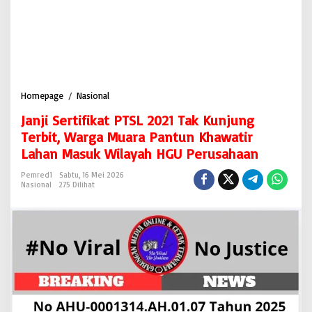
Homepage
/
Nasional
J
a
Janji Sertifikat PTSL 2021 Tak Kunjung
n
j
Terbit, Warga Muara Pantun Khawatir
i
Lahan Masuk Wilayah HGU Perusahaan
S
e
Pemred1
Sabtu, 16 Mei 2026
r
Nasional
275 Dilihat
t
i
f
i
k
a
t
P
T
S