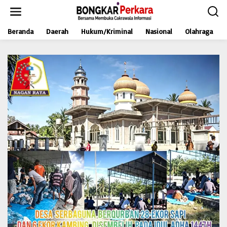
L
e
w
Beranda
Daerah
Hukum/Kriminal
Nasional
Olahraga
a
t
i
k
e
k
o
n
t
e
n