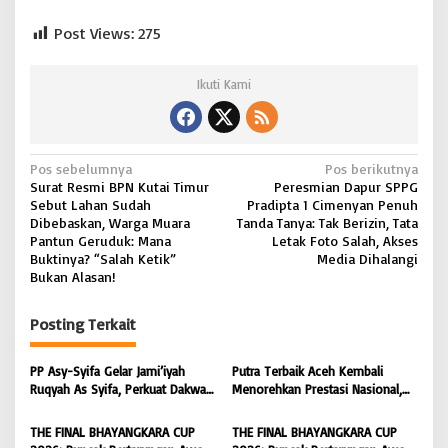
Post Views:
275
Ikuti Kami
N
Pos sebelumnya
Pos berikutnya
Surat Resmi BPN Kutai Timur
Peresmian Dapur SPPG
a
Sebut Lahan Sudah
Pradipta 1 Cimenyan Penuh
v
Dibebaskan, Warga Muara
Tanda Tanya: Tak Berizin, Tata
Pantun Geruduk: Mana
Letak Foto Salah, Akses
i
Buktinya? “Salah Ketik”
Media Dihalangi
Bukan Alasan!
g
a
Posting Terkait
s
i
PP Asy-Syifa Gelar Jami’iyah
Putra Terbaik Aceh Kembali
Ruqyah As Syifa, Perkuat Dakwah
Menorehkan Prestasi Nasional,
p
dan Ikhtiar Penyembuhan Islami
Irwansyah Asal Pidie
o
di Bondowoso
Dipromosikan Menjadi
THE FINAL BHAYANGKARA CUP
THE FINAL BHAYANGKARA CUP
Koordinator JAM Pidum