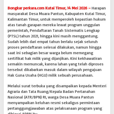
g
Bongkar perkara.com Kutai Timur, 14 Mei 2026 –
Harapan
a
M
masyarakat Desa Muara Pantun, Kabupaten Kutai Timur,
u
Kalimantan Timur, untuk memperoleh kepastian hukum
a
atas tanah garapan mereka lewat program unggulan
r
pemerintah, Pendaftaran Tanah Sistematis Lengkap
a
(PTSL) tahun 2021, hingga kini masih menggantung.
P
a
Sudah lebih dari empat tahun berlalu sejak seluruh
n
proses pendaftaran selesai dilakukan, namun hingga
t
saat ini sebagian besar warga belum memegang
u
sertifikat hak milik yang dijanjikan. Kini kekhawatiran
n
K
semakin memuncak, karena lahan yang telah diproses
h
tersebut dikabarkan masuk dalam wilayah pengajuan
a
Hak Guna Usaha (HGU) milik sebuah perusahaan.
w
a
Melalui surat terbuka yang disampaikan kepada Menteri
t
i
Agraria dan Tata Ruang/Kepala Badan Pertanahan
r
Nasional (ATR/BPN) RI, warga Desa Muara Pantun
L
menyampaikan keluhan resmi sekaligus permintaan
a
pertanggungjawaban atas pelaksanaan program yang
h
dibiayai APBN itu.
a