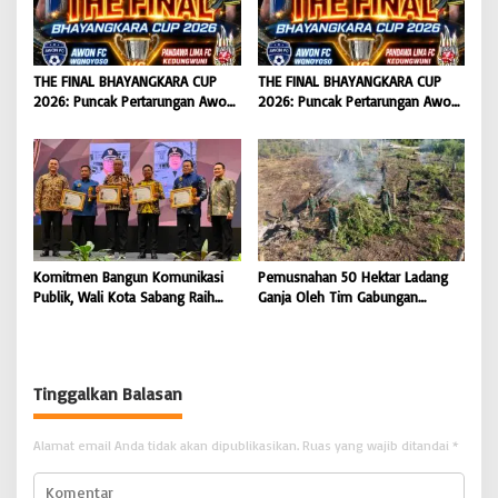
BONGKAR’Perkara.com
THE FINAL BHAYANGKARA CUP
THE FINAL BHAYANGKARA CUP
2026: Puncak Pertarungan Awon
2026: Puncak Pertarungan Awon
FC Wonoyoso vs Pandawa Lima
FC Wonoyoso vs Pandawa Lima
FC Kedungwuni, Siap
FC Kedungwuni, Siap
Mengguncang Stadion Widya
Mengguncang Stadion Widya
Manggala Krida
Manggala Krida
Komitmen Bangun Komunikasi
Pemusnahan 50 Hektar Ladang
Publik, Wali Kota Sabang Raih
Ganja Oleh Tim Gabungan
Pemred Award 2026 |
Kodam IM di Desa Blang
BONGKAR’Perkara.com
Meurandeh
Tinggalkan Balasan
Alamat email Anda tidak akan dipublikasikan.
Ruas yang wajib ditandai
*