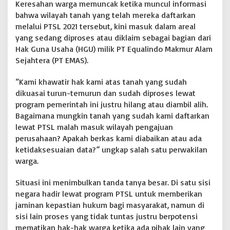
a
Keresahan warga memuncak ketika muncul informasi
n
bahwa wilayah tanah yang telah mereka daftarkan
melalui PTSL 2021 tersebut, kini masuk dalam areal
yang sedang diproses atau diklaim sebagai bagian dari
Hak Guna Usaha (HGU) milik PT Equalindo Makmur Alam
Sejahtera (PT EMAS).
“Kami khawatir hak kami atas tanah yang sudah
dikuasai turun-temurun dan sudah diproses lewat
program pemerintah ini justru hilang atau diambil alih.
Bagaimana mungkin tanah yang sudah kami daftarkan
lewat PTSL malah masuk wilayah pengajuan
perusahaan? Apakah berkas kami diabaikan atau ada
ketidaksesuaian data?” ungkap salah satu perwakilan
warga.
Situasi ini menimbulkan tanda tanya besar. Di satu sisi
negara hadir lewat program PTSL untuk memberikan
jaminan kepastian hukum bagi masyarakat, namun di
sisi lain proses yang tidak tuntas justru berpotensi
mematikan hak-hak warga ketika ada pihak lain yang