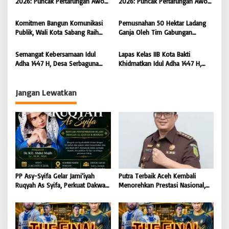
s
2026: Puncak Pertarungan Awon
2026: Puncak Pertarungan Awon
Kejaksaan Agung RI |
FC Wonoyoso vs Pandawa Lima
FC Wonoyoso vs Pandawa Lima
BONGKAR’Perkara.com
FC Kedungwuni, Siap
FC Kedungwuni, Siap
Komitmen Bangun Komunikasi
Pemusnahan 50 Hektar Ladang
Mengguncang Stadion Widya
Mengguncang Stadion Widya
Publik, Wali Kota Sabang Raih
Ganja Oleh Tim Gabungan
Manggala Krida
Manggala Krida
Pemred Award 2026 |
Kodam IM di Desa Blang
BONGKAR’Perkara.com
Meurandeh
Semangat Kebersamaan Idul
Lapas Kelas IIB Kota Bakti
Adha 1447 H, Desa Serbaguna
Khidmatkan Idul Adha 1447 H,
Sembelih 28 Ekor Sapi dan 6
Perkuat Pembinaan Spiritual dan
Ekor Kambing
Semangat Berbagi Warga Binaan
Jangan Lewatkan
PP Asy-Syifa Gelar Jami’iyah
Putra Terbaik Aceh Kembali
Ruqyah As Syifa, Perkuat Dakwah
Menorehkan Prestasi Nasional,
dan Ikhtiar Penyembuhan Islami
Irwansyah Asal Pidie
di Bondowoso
Dipromosikan Menjadi
Koordinator JAM Pidum
Kejaksaan Agung RI |