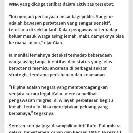
WNA yang diduga terlibat dalam aktivitas tersebut.
o
p
“Ini menjadi pertanyaan besar bagi publik. Sangihe
o
t
adalah kawasan perbatasan yang sangat sensitif,
!
terutama di sektor laut. Kalau pengawasan terhadap
keluar masuk warga asing lemah, maka dampaknya bisa
ke mana-mana,” ujar Gian.
Ia menilai lemahnya deteksi terhadap keberadaan
warga asing tanpa identitas dan status yang jelas
berpotensi memicu ancaman di berbagai sektor
strategis, terutama pertahanan dan keamanan.
“Filipina adalah negara yang memperdagangkan
senjata secara legal. Kalau mereka melihat
pengawasan imigrasi di wilayah perbatasan begitu
lemah, tentu ini bisa menciptakan peluang yang
berbahaya,” tegasnya.
Sorotan serupa juga disampaikan Arif Rafel Pulumbara
selaku Departemen Kajian dan Bacaan LMND Eksekutif