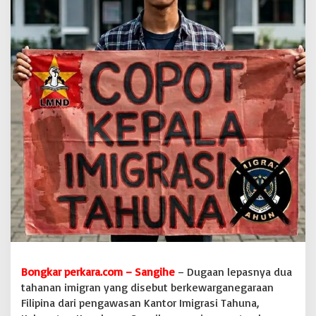
i
d
u
g
a
K
a
b
u
r
,
L
M
N
D
S
a
n
g
i
h
Bongkar perkara.com – Sangihe
– Dugaan lepasnya dua
e
tahanan imigran yang disebut berkewarganegaraan
M
Filipina dari pengawasan Kantor Imigrasi Tahuna,
i
n