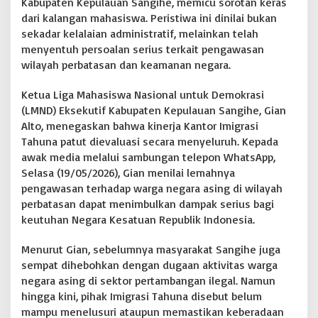
Kabupaten Kepulauan Sangihe, memicu sorotan keras
t
dari kalangan mahasiswa. Peristiwa ini dinilai bukan
a
sekadar kelalaian administratif, melainkan telah
K
menyentuh persoalan serius terkait pengawasan
e
p
wilayah perbatasan dan keamanan negara.
a
l
Ketua Liga Mahasiswa Nasional untuk Demokrasi
a
(LMND) Eksekutif Kabupaten Kepulauan Sangihe, Gian
I
Alto, menegaskan bahwa kinerja Kantor Imigrasi
m
i
Tahuna patut dievaluasi secara menyeluruh. Kepada
g
awak media melalui sambungan telepon WhatsApp,
r
Selasa (19/05/2026), Gian menilai lemahnya
a
pengawasan terhadap warga negara asing di wilayah
s
perbatasan dapat menimbulkan dampak serius bagi
i
T
keutuhan Negara Kesatuan Republik Indonesia.
a
h
Menurut Gian, sebelumnya masyarakat Sangihe juga
u
sempat dihebohkan dengan dugaan aktivitas warga
n
negara asing di sektor pertambangan ilegal. Namun
a
D
hingga kini, pihak Imigrasi Tahuna disebut belum
i
mampu menelusuri ataupun memastikan keberadaan
c