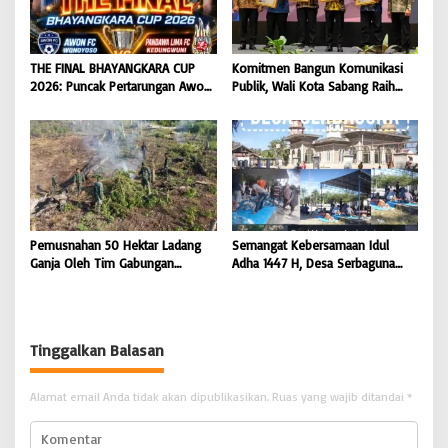
THE FINAL BHAYANGKARA CUP
Komitmen Bangun Komunikasi
2026: Puncak Pertarungan Awon
Publik, Wali Kota Sabang Raih
FC Wonoyoso vs Pandawa Lima
Pemred Award 2026 |
FC Kedungwuni, Siap
BONGKAR’Perkara.com
Mengguncang Stadion Widya
Manggala Krida
Pemusnahan 50 Hektar Ladang
Semangat Kebersamaan Idul
Ganja Oleh Tim Gabungan
Adha 1447 H, Desa Serbaguna
Kodam IM di Desa Blang
Sembelih 28 Ekor Sapi dan 6
Meurandeh
Ekor Kambing
Tinggalkan Balasan
Alamat email Anda tidak akan dipublikasikan.
Ruas yang wajib ditandai
*