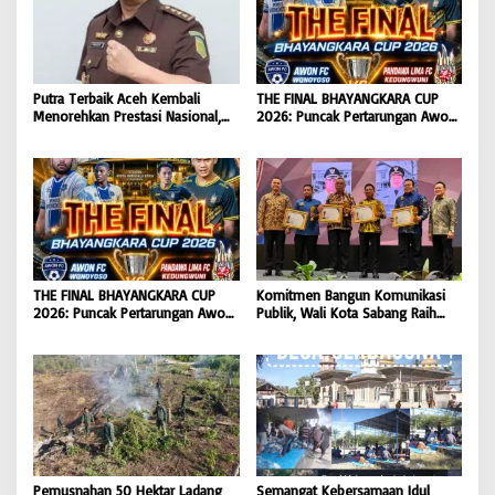
Putra Terbaik Aceh Kembali
THE FINAL BHAYANGKARA CUP
Menorehkan Prestasi Nasional,
2026: Puncak Pertarungan Awon
Irwansyah Asal Pidie
FC Wonoyoso vs Pandawa Lima
Dipromosikan Menjadi
FC Kedungwuni, Siap
Koordinator JAM Pidum
Mengguncang Stadion Widya
Kejaksaan Agung RI |
Manggala Krida
BONGKAR’Perkara.com
THE FINAL BHAYANGKARA CUP
Komitmen Bangun Komunikasi
2026: Puncak Pertarungan Awon
Publik, Wali Kota Sabang Raih
FC Wonoyoso vs Pandawa Lima
Pemred Award 2026 |
FC Kedungwuni, Siap
BONGKAR’Perkara.com
Mengguncang Stadion Widya
Manggala Krida
Pemusnahan 50 Hektar Ladang
Semangat Kebersamaan Idul