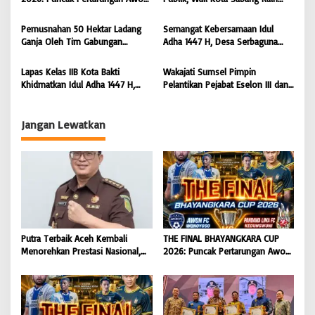
Kejaksaan Agung RI |
Manggala Krida
s
FC Wonoyoso vs Pandawa Lima
Pemred Award 2026 |
BONGKAR’Perkara.com
FC Kedungwuni, Siap
BONGKAR’Perkara.com
Pemusnahan 50 Hektar Ladang
Semangat Kebersamaan Idul
Mengguncang Stadion Widya
Ganja Oleh Tim Gabungan
Adha 1447 H, Desa Serbaguna
Manggala Krida
Kodam IM di Desa Blang
Sembelih 28 Ekor Sapi dan 6
Meurandeh
Ekor Kambing
Lapas Kelas IIB Kota Bakti
Wakajati Sumsel Pimpin
Khidmatkan Idul Adha 1447 H,
Pelantikan Pejabat Eselon III dan
Perkuat Pembinaan Spiritual dan
IV di Lingkungan Kejati Sumsel
Semangat Berbagi Warga Binaan
Jangan Lewatkan
Putra Terbaik Aceh Kembali
THE FINAL BHAYANGKARA CUP
Menorehkan Prestasi Nasional,
2026: Puncak Pertarungan Awon
Irwansyah Asal Pidie
FC Wonoyoso vs Pandawa Lima
Dipromosikan Menjadi
FC Kedungwuni, Siap
Koordinator JAM Pidum
Mengguncang Stadion Widya
Kejaksaan Agung RI |
Manggala Krida
BONGKAR’Perkara.com