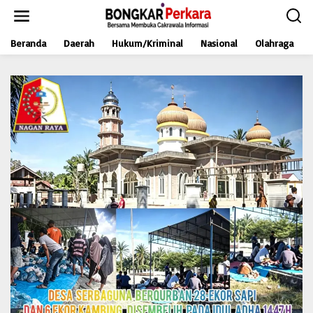
L
e
w
Beranda
Daerah
Hukum/Kriminal
Nasional
Olahraga
a
t
i
k
e
k
o
n
t
e
n