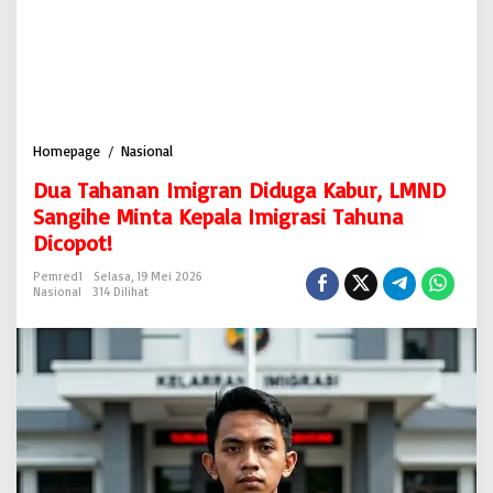
Homepage
/
Nasional
D
u
Dua Tahanan Imigran Diduga Kabur, LMND
a
T
Sangihe Minta Kepala Imigrasi Tahuna
a
Dicopot!
h
a
Pemred1
Selasa, 19 Mei 2026
n
Nasional
314 Dilihat
a
n
I
m
i
g
r
a
n
D