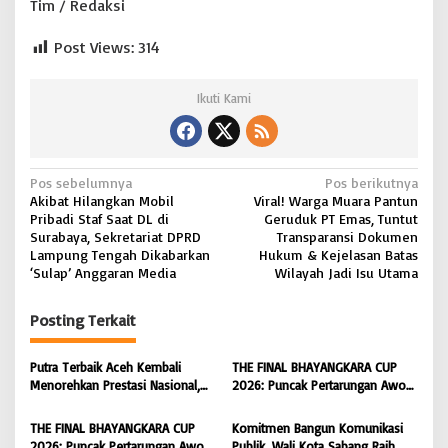
Tim / Redaksi
Post Views:
314
Ikuti Kami
N
Pos sebelumnya
Pos berikutnya
Akibat Hilangkan Mobil
Viral! Warga Muara Pantun
a
Pribadi Staf Saat DL di
Geruduk PT Emas, Tuntut
v
Surabaya, Sekretariat DPRD
Transparansi Dokumen
Lampung Tengah Dikabarkan
Hukum & Kejelasan Batas
i
‘Sulap’ Anggaran Media
Wilayah Jadi Isu Utama
g
Posting Terkait
a
s
Putra Terbaik Aceh Kembali
THE FINAL BHAYANGKARA CUP
i
Menorehkan Prestasi Nasional,
2026: Puncak Pertarungan Awon
Irwansyah Asal Pidie
FC Wonoyoso vs Pandawa Lima
p
Dipromosikan Menjadi
FC Kedungwuni, Siap
THE FINAL BHAYANGKARA CUP
Komitmen Bangun Komunikasi
o
Koordinator JAM Pidum
Mengguncang Stadion Widya
2026: Puncak Pertarungan Awon
Publik, Wali Kota Sabang Raih