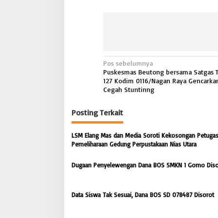
n
P
o
s
y
a
n
N
Pos sebelumnya
d
Puskesmas Beutong bersama Satgas
a
u
127 Kodim 0116/Nagan Raya Gencarka
c
v
Cegah Stuntinng
e
i
g
Posting Terkait
a
g
h
s
a
LSM Elang Mas dan Media Soroti Kekosongan Petugas
t
s
Pemeliharaan Gedung Perpustakaan Nias Utara
u
n
i
t
Dugaan Penyelewengan Dana BOS SMKN 1 Gomo Diso
p
i
n
o
g
Data Siswa Tak Sesuai, Dana BOS SD 078487 Disorot
s