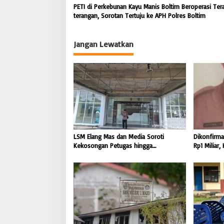
PETI di Perkebunan Kayu Manis Boltim Beroperasi Ter
terangan, Sorotan Tertuju ke APH Polres Boltim
Jangan Lewatkan
LSM Elang Mas dan Media Soroti
Dikonfirmas
Kekosongan Petugas hingga
Rp1 Miliar
Pemeliharaan Gedung Perpustakaan
Orahili Hi
Nias Utara