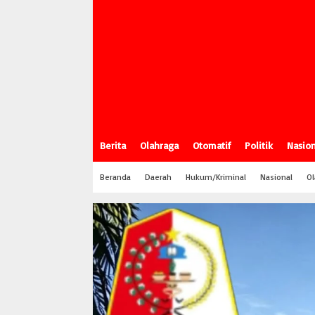
Berita
Olahraga
Otomatif
Politik
Nasion
Beranda
Daerah
Hukum/Kriminal
Nasional
Ol