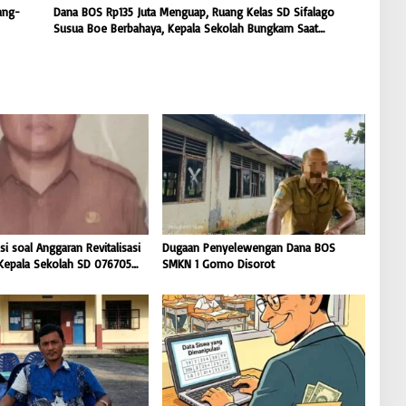
ang-
Dana BOS Rp135 Juta Menguap, Ruang Kelas SD Sifalago
Susua Boe Berbahaya, Kepala Sekolah Bungkam Saat
Dikonfirmasi
i soal Anggaran Revitalisasi
Dugaan Penyelewengan Dana BOS
, Kepala Sekolah SD 076705
SMKN 1 Gomo Disorot
liuso Bungkam