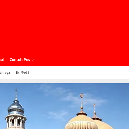
al
Contoh Pos
ahraga
TNI/Polri