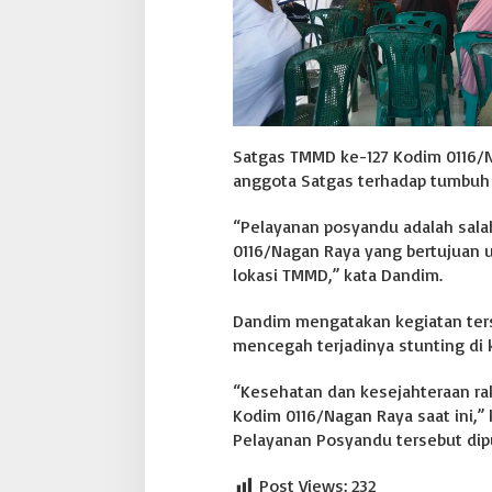
1
6
/
N
a
g
a
n
Satgas TMMD ke-127 Kodim 0116/N
R
anggota Satgas terhadap tumbuh
a
y
“Pelayanan posyandu adalah sala
a
0116/Nagan Raya yang bertujuan 
g
e
lokasi TMMD,” kata Dandim.
l
a
Dandim mengatakan kegiatan ters
r
mencegah terjadinya stunting di 
p
e
“Kesehatan dan kesejahteraan ra
l
a
Kodim 0116/Nagan Raya saat ini,”
y
Pelayanan Posyandu tersebut dip
a
n
Post Views:
232
a