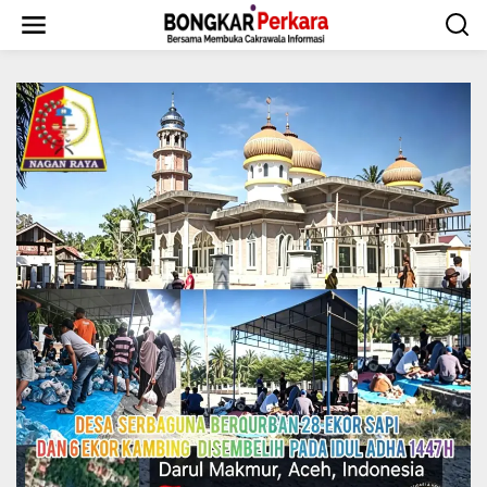
L
e
w
a
t
i
k
e
k
o
n
t
e
n