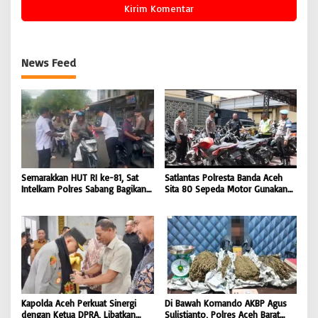
News Feed
Semarakkan HUT RI ke-81, Sat
Satlantas Polresta Banda Aceh
Intelkam Polres Sabang Bagikan
Sita 80 Sepeda Motor Gunakan
Bendera Merah Putih kepada
Knalpot Brong Selama Juli 2026 |
Masyarakat |
BONGKAR’Perkara.com
BONGKAR’Perkara.com
Kapolda Aceh Perkuat Sinergi
Di Bawah Komando AKBP Agus
dengan Ketua DPRA, Libatkan
Sulistianto, Polres Aceh Barat