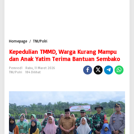
Homepage
/
TNI/Polri
K
e
Kepedulian TMMD, Warga Kurang Mampu
p
e
dan Anak Yatim Terima Bantuan Sembako
d
u
Pemred1
Rabu, 11 Maret 2026
TNI/Polri
184 Dilihat
l
i
a
n
T
M
M
D
,
W
a
r