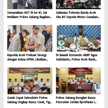
Semarakkan HUT RI ke-81, Sat
Satlantas Polresta Banda Aceh
Intelkam Polres Sabang Bagikan
Sita 80 Sepeda Motor Gunakan
Bendera Merah Putih kepada
Knalpot Brong Selama Juli 2026 |
Masyarakat |
BONGKAR’Perkara.com
BONGKAR’Perkara.com
Kapolda Aceh Perkuat Sinergi
Di Bawah Komando AKBP Agus
dengan Ketua DPRA, Libatkan
Sulistianto, Polres Aceh Barat
Polres Jajaran Wujudkan Stabilitas
Kembali Bongkar Peredaran 3,1
Kamtibmas dan Dukung
Kilogram Ganja Avatar photo |
Pembangunan Aceh |
BONGKAR ‘Perkara.com
BONGKAR’Perkara.com
Gerak Cepat Satreskrim Polres
Polres Sabang Bongkar Kasus
Sabang Ungkap Kasus Curat, Tiga
Pencurian Senilai Rp.481Juta |
Pelaku Diamankan | BONGKAR
BONGKAR ‘Perkara.com