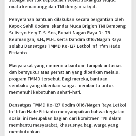
T
nyata kemanunggalan TNI dengan rakyat.
e
r
Penyerahan bantuan dilakukan secara bergantian oleh
i
Kapok Sahli Kodam Iskandar Muda Brigjen TNI Bambang
m
a
Sulistyo Hery T. S. Sos, Bupati Nagan Raya Dr. TR.
B
Keumangan, S.H., M.H., serta Dandim 0116/Nagan Raya
a
selaku Dansatgas TMMD Ke-127 Letkol Inf Irfan Hade
n
Fitrianto.
t
u
a
Masyarakat yang menerima bantuan tampak antusias
n
dan bersyukur atas perhatian yang diberikan melalui
S
program TMMD tersebut. Bagi mereka, bantuan
e
sembako yang diberikan sangat membantu untuk
m
memenuhi kebutuhan sehari-hari.
b
a
k
Dansatgas TMMD Ke-127 Kodim 0116/Nagan Raya Letkol
o
Inf Irfan Hade Fitrianto menyampaikan bahwa kegiatan
sosial ini merupakan bagian dari komitmen TNI dalam
membantu masyarakat, khususnya bagi warga yang
membutuhkan.