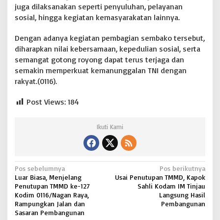
juga dilaksanakan seperti penyuluhan, pelayanan
sosial, hingga kegiatan kemasyarakatan lainnya.
Dengan adanya kegiatan pembagian sembako tersebut,
diharapkan nilai kebersamaan, kepedulian sosial, serta
semangat gotong royong dapat terus terjaga dan
semakin memperkuat kemanunggalan TNI dengan
rakyat.(0116).
Post Views:
184
Ikuti Kami
N
Pos sebelumnya
Pos berikutnya
Luar Biasa, Menjelang
Usai Penutupan TMMD, Kapok
a
Penutupan TMMD ke-127
Sahli Kodam IM Tinjau
v
Kodim 0116/Nagan Raya,
Langsung Hasil
Rampungkan Jalan dan
Pembangunan
i
Sasaran Pembangunan