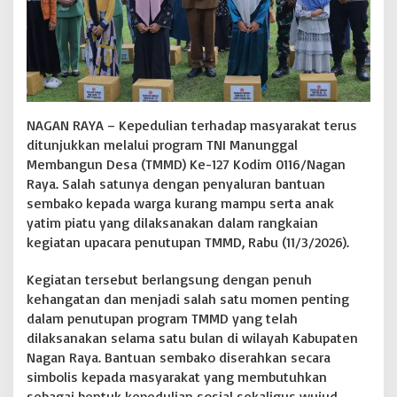
g
a
K
u
r
a
n
g
NAGAN RAYA – Kepedulian terhadap masyarakat terus
M
ditunjukkan melalui program TNI Manunggal
a
Membangun Desa (TMMD) Ke-127 Kodim 0116/Nagan
m
Raya. Salah satunya dengan penyaluran bantuan
p
sembako kepada warga kurang mampu serta anak
u
d
yatim piatu yang dilaksanakan dalam rangkaian
a
kegiatan upacara penutupan TMMD, Rabu (11/3/2026).
n
A
Kegiatan tersebut berlangsung dengan penuh
n
kehangatan dan menjadi salah satu momen penting
a
k
dalam penutupan program TMMD yang telah
Y
dilaksanakan selama satu bulan di wilayah Kabupaten
a
Nagan Raya. Bantuan sembako diserahkan secara
t
simbolis kepada masyarakat yang membutuhkan
i
m
sebagai bentuk kepedulian sosial sekaligus wujud