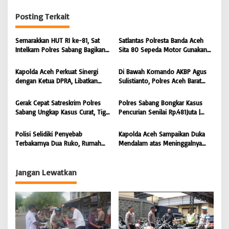
g
Posting Terkait
a
s
Semarakkan HUT RI ke-81, Sat
Satlantas Polresta Banda Aceh
i
Intelkam Polres Sabang Bagikan
Sita 80 Sepeda Motor Gunakan
Bendera Merah Putih kepada
Knalpot Brong Selama Juli 2026 |
p
Masyarakat |
BONGKAR’Perkara.com
Kapolda Aceh Perkuat Sinergi
Di Bawah Komando AKBP Agus
o
BONGKAR’Perkara.com
dengan Ketua DPRA, Libatkan
Sulistianto, Polres Aceh Barat
s
Polres Jajaran Wujudkan Stabilitas
Kembali Bongkar Peredaran 3,1
Kamtibmas dan Dukung
Kilogram Ganja Avatar photo |
Gerak Cepat Satreskrim Polres
Polres Sabang Bongkar Kasus
Pembangunan Aceh |
BONGKAR ‘Perkara.com
Sabang Ungkap Kasus Curat, Tiga
Pencurian Senilai Rp.481Juta |
BONGKAR’Perkara.com
Pelaku Diamankan | BONGKAR
BONGKAR ‘Perkara.com
‘Perkara.com
Polisi Selidiki Penyebab
Kapolda Aceh Sampaikan Duka
Terbakarnya Dua Ruko, Rumah
Mendalam atas Meninggalnya
Hingga Warkop di Lamteumen
Anggota POM TNI Saat
Timur Banda Aceh |
Pengejaran Pelaku Tindak Pidana
BONGKAR’Perkara.com
Narkotika | BONGKAR’Perkara.com
Jangan Lewatkan