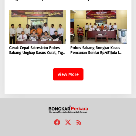
Polres Jajaran Wujudkan Stabilitas
Kembali Bongkar Peredaran 3,1
Kamtibmas dan Dukung
Kilogram Ganja Avatar photo |
Pembangunan Aceh |
BONGKAR ‘Perkara.com
BONGKAR’Perkara.com
Gerak Cepat Satreskrim Polres
Polres Sabang Bongkar Kasus
Sabang Ungkap Kasus Curat, Tiga
Pencurian Senilai Rp.481Juta |
Pelaku Diamankan | BONGKAR
BONGKAR ‘Perkara.com
‘Perkara.com
View More