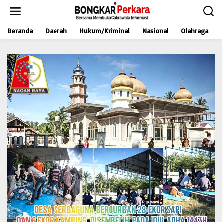
L
e
w
Beranda
Daerah
Hukum/Kriminal
Nasional
Olahraga
a
t
i
k
e
k
o
n
t
e
n