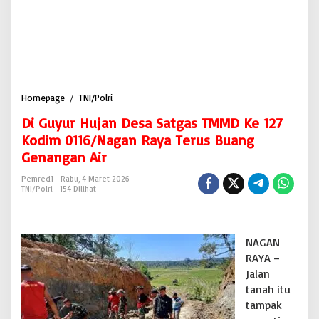
Homepage
/
TNI/Polri
D
i
Di Guyur Hujan Desa Satgas TMMD Ke 127
G
u
Kodim 0116/Nagan Raya Terus Buang
y
Genangan Air
u
r
Pemred1
Rabu, 4 Maret 2026
H
TNI/Polri
154 Dilihat
u
j
a
n
NAGAN
D
RAYA –
e
Jalan
s
tanah itu
a
S
tampak
a