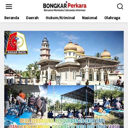
L
e
w
Beranda
Daerah
Hukum/Kriminal
Nasional
Olahraga
a
t
i
k
e
k
o
n
t
e
n