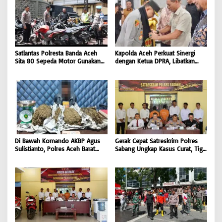
Satlantas Polresta Banda Aceh
Kapolda Aceh Perkuat Sinergi
Sita 80 Sepeda Motor Gunakan
dengan Ketua DPRA, Libatkan
Knalpot Brong Selama Juli 2026 |
Polres Jajaran Wujudkan Stabilitas
BONGKAR’Perkara.com
Kamtibmas dan Dukung
Pembangunan Aceh |
BONGKAR’Perkara.com
Di Bawah Komando AKBP Agus
Gerak Cepat Satreskrim Polres
Sulistianto, Polres Aceh Barat
Sabang Ungkap Kasus Curat, Tiga
Kembali Bongkar Peredaran 3,1
Pelaku Diamankan | BONGKAR
Kilogram Ganja Avatar photo |
‘Perkara.com
BONGKAR ‘Perkara.com