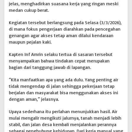
jelas, menghadirkan suasana kerja yang ringan meski
g
medan cukup berat.
a
n
R
Kegiatan tersebut berlangsung pada Selasa (3/3/2026),
a
di mana fokus pengerjaan diarahkan pada pencegahan
y
genangan agar akses tetap aman dilalui kendaraan
a
maupun pejalan kaki.
T
e
r
Kapten Inf Amrin selaku tertua di sasaran tersebut
u
menyampaikan bahwa tindakan cepat merupakan
s
bagian dari tanggung jawab di lapangan.
B
u
a
“Kita manfaatkan apa yang ada dulu. Yang penting air
n
tidak mengendap di jalan sehingga pekerjaan tetap
g
berjalan dan masyarakat bisa menggunakan akses ini
G
dengan aman,” jelasnya.
e
n
a
Upaya sederhana itu perlahan menunjukkan hasil. Air
n
mulai mengalir mengikuti jalurnya, tanah menjadi lebih
g
stabil, dan jalan desa kembali menjalankan perannya
a
sebagai penghubung kehidupan. Dari kerja manual yang
n