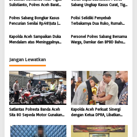
Pembangunan Aceh |
Sulistianto, Polres Aceh Barat
Sabang Ungkap Kasus Curat, Tiga
o
BONGKAR’Perkara.com
Kembali Bongkar Peredaran 3,1
Pelaku Diamankan | BONGKAR
s
Kilogram Ganja Avatar photo |
‘Perkara.com
Polres Sabang Bongkar Kasus
Polisi Selidiki Penyebab
BONGKAR ‘Perkara.com
Pencurian Senilai Rp.481Juta |
Terbakarnya Dua Ruko, Rumah
BONGKAR ‘Perkara.com
Hingga Warkop di Lamteumen
Timur Banda Aceh |
Kapolda Aceh Sampaikan Duka
Personel Polres Sabang Bersama
BONGKAR’Perkara.com
Mendalam atas Meninggalnya
Warga, Damkar dan BPBD Bahu
Anggota POM TNI Saat
Membahu Padamkan Kebakaran
Pengejaran Pelaku Tindak Pidana
Anjungan Aceh Singkil | BONGKAR
Narkotika | BONGKAR’Perkara.com
‘Perkara.com
Jangan Lewatkan
Satlantas Polresta Banda Aceh
Kapolda Aceh Perkuat Sinergi
Sita 80 Sepeda Motor Gunakan
dengan Ketua DPRA, Libatkan
Knalpot Brong Selama Juli 2026 |
Polres Jajaran Wujudkan Stabilitas
BONGKAR’Perkara.com
Kamtibmas dan Dukung
Pembangunan Aceh |
BONGKAR’Perkara.com