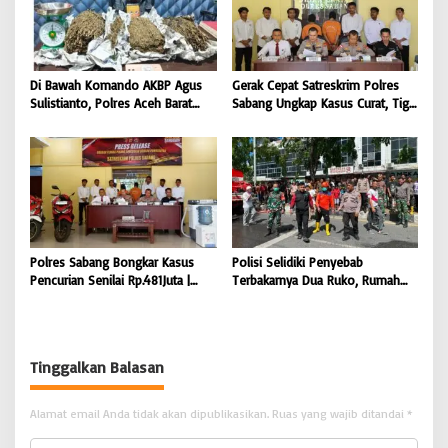
Di Bawah Komando AKBP Agus
Gerak Cepat Satreskrim Polres
Sulistianto, Polres Aceh Barat
Sabang Ungkap Kasus Curat, Tiga
Kembali Bongkar Peredaran 3,1
Pelaku Diamankan | BONGKAR
Kilogram Ganja Avatar photo |
‘Perkara.com
BONGKAR ‘Perkara.com
Polres Sabang Bongkar Kasus
Polisi Selidiki Penyebab
Pencurian Senilai Rp.481Juta |
Terbakarnya Dua Ruko, Rumah
BONGKAR ‘Perkara.com
Hingga Warkop di Lamteumen
Timur Banda Aceh |
BONGKAR’Perkara.com
Tinggalkan Balasan
Alamat email Anda tidak akan dipublikasikan.
Ruas yang wajib ditandai
*