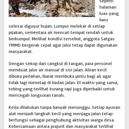
seperti
t
halaman
g
luas yang
a
baru
s
T
selesai diguyur hujan. Lumpur melekat di setiap
M
pijakan, sementara air mencari tempat rendah untuk
M
berkumpul. Melihat kondisi tersebut, anggota Satgas
D
TMMD bergerak cepat agar jalur tetap dapat digunakan
K
e
masyarakat.
1
2
Dengan sekop dan cangkul di tangan, para personel
7
membuat jalur air manual di sisi jalan. Aliran kecil
K
dibuka perlahan, ibarat membuka pintu bagi air agar
o
d
tidak lagi menetap di badan jalan. Di waktu yang sama,
i
tebing yang terlihat kurang rapi juga diperbaiki untuk
m
mencegah longsoran tanah.
0
1
Kerja dilakukan tanpa banyak menunggu. Setiap ayunan
1
6
alat menjadi langkah kecil yang menjaga jalan tetap
/
berfungsi sebagai penghubung aktivitas warga desa.
N
Kebersamaan antara prajurit dan masyarakat terlihat
a