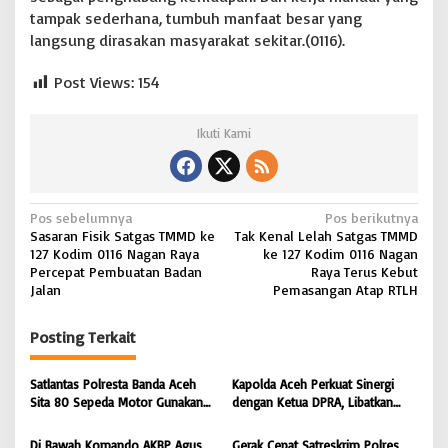
tampak sederhana, tumbuh manfaat besar yang
A
i
langsung dirasakan masyarakat sekitar.(0116).
r
Post Views:
154
Ikuti Kami
N
Pos sebelumnya
Pos berikutnya
Sasaran Fisik Satgas TMMD ke
Tak Kenal Lelah Satgas TMMD
a
127 Kodim 0116 Nagan Raya
ke 127 Kodim 0116 Nagan
v
Percepat Pembuatan Badan
Raya Terus Kebut
Jalan
Pemasangan Atap RTLH
i
g
Posting Terkait
a
s
Satlantas Polresta Banda Aceh
Kapolda Aceh Perkuat Sinergi
Sita 80 Sepeda Motor Gunakan
dengan Ketua DPRA, Libatkan
i
Knalpot Brong Selama Juli 2026 |
Polres Jajaran Wujudkan Stabilitas
BONGKAR’Perkara.com
Kamtibmas dan Dukung
p
Di Bawah Komando AKBP Agus
Gerak Cepat Satreskrim Polres