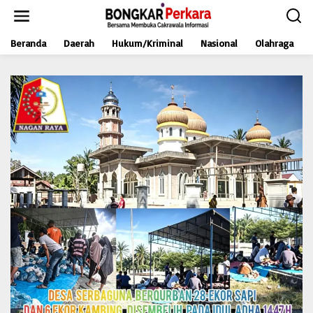
L
e
w
Beranda
Daerah
Hukum/Kriminal
Nasional
Olahraga
a
t
i
k
e
k
o
n
t
e
n