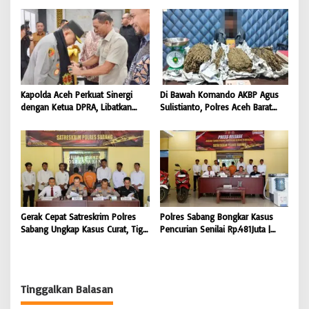
Masyarakat |
BONGKAR’Perkara.com
BONGKAR’Perkara.com
Kapolda Aceh Perkuat Sinergi
Di Bawah Komando AKBP Agus
dengan Ketua DPRA, Libatkan
Sulistianto, Polres Aceh Barat
Polres Jajaran Wujudkan Stabilitas
Kembali Bongkar Peredaran 3,1
Kamtibmas dan Dukung
Kilogram Ganja Avatar photo |
Pembangunan Aceh |
BONGKAR ‘Perkara.com
BONGKAR’Perkara.com
Gerak Cepat Satreskrim Polres
Polres Sabang Bongkar Kasus
Sabang Ungkap Kasus Curat, Tiga
Pencurian Senilai Rp.481Juta |
Pelaku Diamankan | BONGKAR
BONGKAR ‘Perkara.com
‘Perkara.com
Tinggalkan Balasan