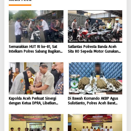
Semarakkan HUT RI ke-81, Sat
Satlantas Polresta Banda Aceh
Intelkam Polres Sabang Bagikan
Sita 80 Sepeda Motor Gunakan
Bendera Merah Putih kepada
Knalpot Brong Selama Juli 2026 |
Masyarakat |
BONGKAR’Perkara.com
BONGKAR’Perkara.com
Kapolda Aceh Perkuat Sinergi
Di Bawah Komando AKBP Agus
dengan Ketua DPRA, Libatkan
Sulistianto, Polres Aceh Barat
Polres Jajaran Wujudkan Stabilitas
Kembali Bongkar Peredaran 3,1
Kamtibmas dan Dukung
Kilogram Ganja Avatar photo |
Pembangunan Aceh |
BONGKAR ‘Perkara.com
BONGKAR’Perkara.com