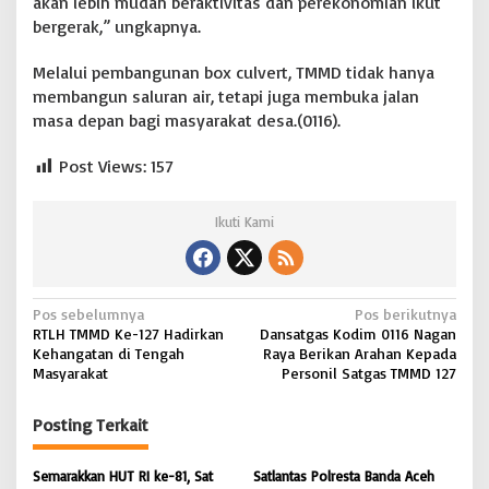
akan lebih mudah beraktivitas dan perekonomian ikut
bergerak,” ungkapnya.
Melalui pembangunan box culvert, TMMD tidak hanya
membangun saluran air, tetapi juga membuka jalan
masa depan bagi masyarakat desa.(0116).
Post Views:
157
Ikuti Kami
N
Pos sebelumnya
Pos berikutnya
RTLH TMMD Ke-127 Hadirkan
Dansatgas Kodim 0116 Nagan
a
Kehangatan di Tengah
Raya Berikan Arahan Kepada
v
Masyarakat
Personil Satgas TMMD 127
i
Posting Terkait
g
a
Semarakkan HUT RI ke-81, Sat
Satlantas Polresta Banda Aceh