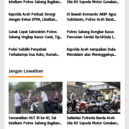
s
Intelkam Polres Sabang Bagikan
Sita 80 Sepeda Motor Gunakan
Bendera Merah Putih kepada
Knalpot Brong Selama Juli 2026 |
i
Masyarakat |
BONGKAR’Perkara.com
Kapolda Aceh Perkuat Sinergi
Di Bawah Komando AKBP Agus
BONGKAR’Perkara.com
p
dengan Ketua DPRA, Libatkan
Sulistianto, Polres Aceh Barat
Polres Jajaran Wujudkan Stabilitas
Kembali Bongkar Peredaran 3,1
o
Kamtibmas dan Dukung
Kilogram Ganja Avatar photo |
Gerak Cepat Satreskrim Polres
Polres Sabang Bongkar Kasus
s
Pembangunan Aceh |
BONGKAR ‘Perkara.com
Sabang Ungkap Kasus Curat, Tiga
Pencurian Senilai Rp.481Juta |
BONGKAR’Perkara.com
Pelaku Diamankan | BONGKAR
BONGKAR ‘Perkara.com
‘Perkara.com
Polisi Selidiki Penyebab
Kapolda Aceh Sampaikan Duka
Terbakarnya Dua Ruko, Rumah
Mendalam atas Meninggalnya
Hingga Warkop di Lamteumen
Anggota POM TNI Saat
Timur Banda Aceh |
Pengejaran Pelaku Tindak Pidana
BONGKAR’Perkara.com
Narkotika | BONGKAR’Perkara.com
Jangan Lewatkan
Semarakkan HUT RI ke-81, Sat
Satlantas Polresta Banda Aceh
Intelkam Polres Sabang Bagikan
Sita 80 Sepeda Motor Gunakan
Bendera Merah Putih kepada
Knalpot Brong Selama Juli 2026 |