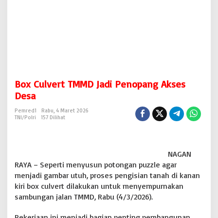
e
n
o
p
a
n
g
A
k
Box Culvert TMMD Jadi Penopang Akses
s
e
Desa
s
D
Pemred1
Rabu, 4 Maret 2026
TNI/Polri
157 Dilihat
e
s
a
NAGAN
RAYA – Seperti menyusun potongan puzzle agar
menjadi gambar utuh, proses pengisian tanah di kanan
kiri box culvert dilakukan untuk menyempurnakan
sambungan jalan TMMD, Rabu (4/3/2026).
Pekerjaan ini menjadi bagian penting pembangunan