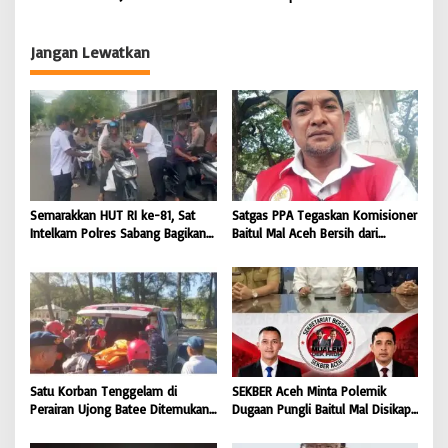
Kejaksaan Agung RI |
PETANI UJUNG BARAT INDONESIA
Knalpot Brong Selama Juli 2026 |
BONGKAR’Perkara.com
| BONGKAR ‘Perkara.com
BONGKAR’Perkara.com
Jangan Lewatkan
Semarakkan HUT RI ke-81, Sat
Satgas PPA Tegaskan Komisioner
Intelkam Polres Sabang Bagikan
Baitul Mal Aceh Bersih dari
Bendera Merah Putih kepada
Dugaan Pemotongan Bantuan,
Masyarakat |
Masyarakat Diminta Hentikan
BONGKAR’Perkara.com
Penyebaran Hoaks | BONGKAR
‘Perkara.com
Satu Korban Tenggelam di
SEKBER Aceh Minta Polemik
Perairan Ujong Batee Ditemukan,
Dugaan Pungli Baitul Mal Disikapi
Tim SAR Gabungan Lanjutkan
Objektif, Dorong Penegakan
Pencarian Satu Korban Lain |
Hukum terhadap Oknum |