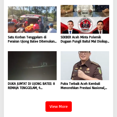
Masyarakat |
Masyarakat Diminta Hentikan
BONGKAR’Perkara.com
Penyebaran Hoaks | BONGKAR
‘Perkara.com
Satu Korban Tenggelam di
SEKBER Aceh Minta Polemik
Perairan Ujong Batee Ditemukan,
Dugaan Pungli Baitul Mal Disikapi
Tim SAR Gabungan Lanjutkan
Objektif, Dorong Penegakan
Pencarian Satu Korban Lain |
Hukum terhadap Oknum |
BONGKAR ‘Perkara.com
BONGKAR ‘Perkara.com
DUKA JUM’AT DI UJONG BATEE: 8
Putra Terbaik Aceh Kembali
REMAJA TENGGELAM, 4
Menorehkan Prestasi Nasional,
DITEMUKAN TEWAS 4 MASIH
Irwansyah Asal Pidie
DICARI | BONGKAR ‘Perkara.com
Dipromosikan Menjadi
Koordinator JAM Pidum
Kejaksaan Agung RI |
View More
BONGKAR’Perkara.com