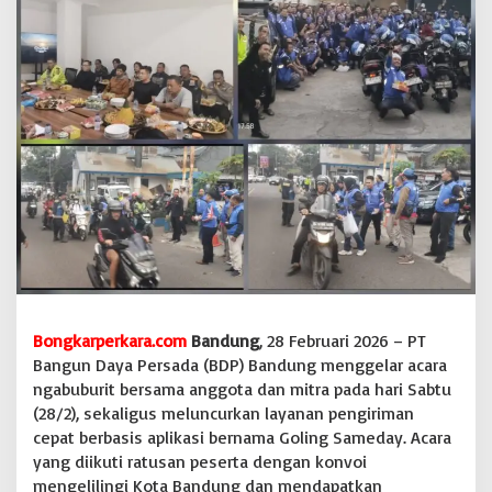
a
B
a
n
d
u
n
g
L
u
n
c
u
r
k
a
n
Bongkarperkara.com
Bandung
, 28 Februari 2026 – PT
G
Bangun Daya Persada (BDP) Bandung menggelar acara
o
ngabuburit bersama anggota dan mitra pada hari Sabtu
l
i
(28/2), sekaligus meluncurkan layanan pengiriman
n
cepat berbasis aplikasi bernama Goling Sameday. Acara
g
yang diikuti ratusan peserta dengan konvoi
S
mengelilingi Kota Bandung dan mendapatkan
a