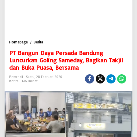
Homepage
/
Berita
P
T
PT Bangun Daya Persada Bandung
B
a
Luncurkan Goling Sameday, Bagikan Takjil
n
dan Buka Puasa, Bersama
g
u
Pemred1
Sabtu, 28 Februari 2026
n
Berita
476 Dilihat
D
a
y
a
P
e
r
s
a
d