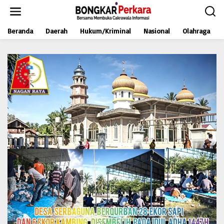
L
e
w
Beranda
Daerah
Hukum/Kriminal
Nasional
Olahraga
a
t
i
k
e
k
o
n
t
e
n