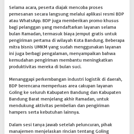
a
Selama acara, peserta diajak mencoba proses
P
pemesanan secara langsung melalui aplikasi resmi BDP
u
atau WhatsApp. BDP juga memberikan promo khusus
a
bagi pelanggan yang mendaftarkan layanan selama
s
a
bulan Ramadan, termasuk biaya jemput gratis untuk
,
pengiriman pertama di wilayah Kota Bandung. Beberapa
B
mitra bisnis UMKM yang sudah menggunakan layanan
e
ini juga berbagi pengalaman, menyampaikan bahwa
r
s
kemudahan pengiriman membantu meningkatkan
a
produktivitas mereka di bulan suci.
m
a
Menanggapi perkembangan industri logistik di daerah,
BDP berencana memperluas area cakupan layanan
Goling ke seluruh Kabupaten Bandung dan Kabupaten
Bandung Barat menjelang akhir Ramadan, untuk
mendukung aktivitas pembelian dan pengiriman
hampers serta kebutuhan lainnya.
Dalam sesi tanya jawab setelah peluncuran, pihak
manajemen menjelaskan rincian tentang Goling