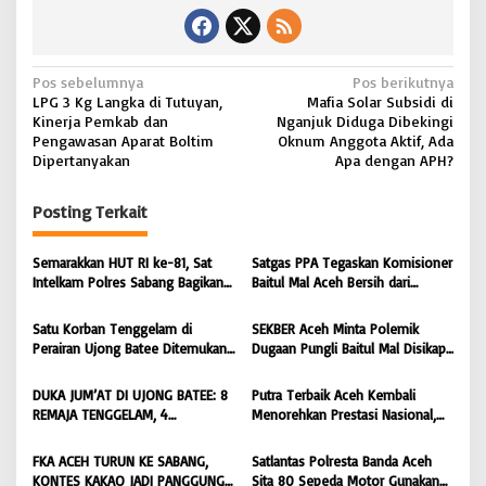
N
Pos sebelumnya
Pos berikutnya
LPG 3 Kg Langka di Tutuyan,
Mafia Solar Subsidi di
a
Kinerja Pemkab dan
Nganjuk Diduga Dibekingi
v
Pengawasan Aparat Boltim
Oknum Anggota Aktif, Ada
Dipertanyakan
Apa dengan APH?
i
g
Posting Terkait
a
s
Semarakkan HUT RI ke-81, Sat
Satgas PPA Tegaskan Komisioner
Intelkam Polres Sabang Bagikan
Baitul Mal Aceh Bersih dari
i
Bendera Merah Putih kepada
Dugaan Pemotongan Bantuan,
Masyarakat |
Masyarakat Diminta Hentikan
p
Satu Korban Tenggelam di
SEKBER Aceh Minta Polemik
BONGKAR’Perkara.com
Penyebaran Hoaks | BONGKAR
Perairan Ujong Batee Ditemukan,
Dugaan Pungli Baitul Mal Disikapi
o
‘Perkara.com
Tim SAR Gabungan Lanjutkan
Objektif, Dorong Penegakan
s
Pencarian Satu Korban Lain |
Hukum terhadap Oknum |
DUKA JUM’AT DI UJONG BATEE: 8
Putra Terbaik Aceh Kembali
BONGKAR ‘Perkara.com
BONGKAR ‘Perkara.com
REMAJA TENGGELAM, 4
Menorehkan Prestasi Nasional,
DITEMUKAN TEWAS 4 MASIH
Irwansyah Asal Pidie
DICARI | BONGKAR ‘Perkara.com
Dipromosikan Menjadi
FKA ACEH TURUN KE SABANG,
Satlantas Polresta Banda Aceh
Koordinator JAM Pidum
KONTES KAKAO JADI PANGGUNG
Sita 80 Sepeda Motor Gunakan