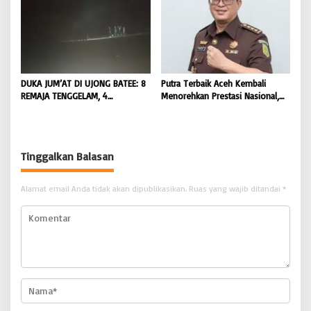
BONGKAR ‘Perkara.com
BONGKAR ‘Perkara.com
DUKA JUM’AT DI UJONG BATEE: 8
Putra Terbaik Aceh Kembali
REMAJA TENGGELAM, 4
Menorehkan Prestasi Nasional,
DITEMUKAN TEWAS 4 MASIH
Irwansyah Asal Pidie
DICARI | BONGKAR ‘Perkara.com
Dipromosikan Menjadi
Koordinator JAM Pidum
Kejaksaan Agung RI |
Tinggalkan Balasan
BONGKAR’Perkara.com
Alamat email Anda tidak akan dipublikasikan.
Ruas yang wajib ditandai
*