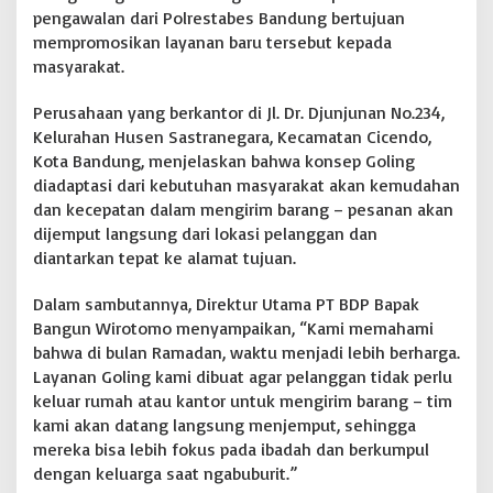
pengawalan dari Polrestabes Bandung bertujuan
m
e
mempromosikan layanan baru tersebut kepada
d
masyarakat.
a
y
Perusahaan yang berkantor di Jl. Dr. Djunjunan No.234,
,
Kelurahan Husen Sastranegara, Kecamatan Cicendo,
B
a
Kota Bandung, menjelaskan bahwa konsep Goling
g
diadaptasi dari kebutuhan masyarakat akan kemudahan
i
dan kecepatan dalam mengirim barang – pesanan akan
k
dijemput langsung dari lokasi pelanggan dan
a
n
diantarkan tepat ke alamat tujuan.
T
a
Dalam sambutannya, Direktur Utama PT BDP Bapak
k
Bangun Wirotomo menyampaikan, “Kami memahami
j
bahwa di bulan Ramadan, waktu menjadi lebih berharga.
i
l
Layanan Goling kami dibuat agar pelanggan tidak perlu
d
keluar rumah atau kantor untuk mengirim barang – tim
a
kami akan datang langsung menjemput, sehingga
n
mereka bisa lebih fokus pada ibadah dan berkumpul
B
dengan keluarga saat ngabuburit.”
u
k