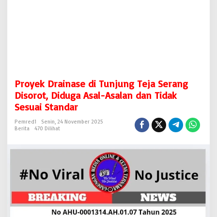
j
u
n
g
T
e
j
a
S
Proyek Drainase di Tunjung Teja Serang
e
r
Disorot, Diduga Asal-Asalan dan Tidak
a
Sesuai Standar
n
g
Pemred1
Senin, 24 November 2025
D
Berita
470 Dilihat
i
s
o
r
o
t
,
D
i
d