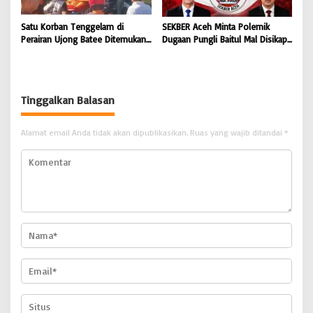
Satu Korban Tenggelam di
SEKBER Aceh Minta Polemik
Perairan Ujong Batee Ditemukan,
Dugaan Pungli Baitul Mal Disikapi
Tim SAR Gabungan Lanjutkan
Objektif, Dorong Penegakan
Pencarian Satu Korban Lain |
Hukum terhadap Oknum |
BONGKAR ‘Perkara.com
BONGKAR ‘Perkara.com
Tinggalkan Balasan
Alamat email Anda tidak akan dipublikasikan.
Ruas yang wajib ditandai
*