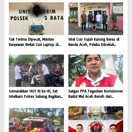
BONGKAR’Perkara.com
Tak Terima Dipecat, Mantan
Viral Curi Tujuh Karung Beras di
Karyawan Nekat Curi Laptop di
Banda Aceh, Pelaku Dibekuk
Hotel Amoda, Ditangkap Polisi |
Polisi di Aceh Selatan | BONGKAR
BONGKAR ‘Perkara.com
‘Perkara.com
Semarakkan HUT RI ke-81, Sat
Satgas PPA Tegaskan Komisioner
Intelkam Polres Sabang Bagikan
Baitul Mal Aceh Bersih dari
Bendera Merah Putih kepada
Dugaan Pemotongan Bantuan,
Masyarakat |
Masyarakat Diminta Hentikan
BONGKAR’Perkara.com
Penyebaran Hoaks | BONGKAR
‘Perkara.com