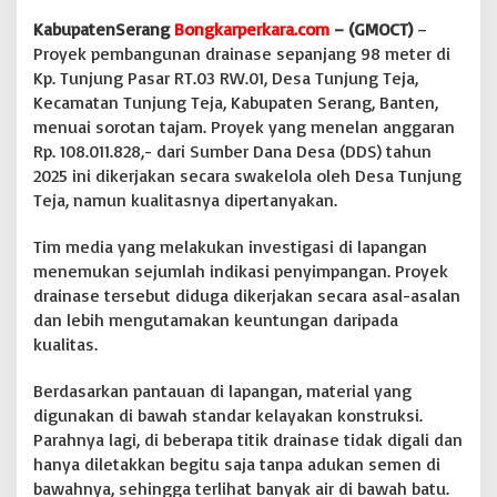
u
KabupatenSerang
Bongkarperkara.com
– (GMOCT)
–
a
Proyek pembangunan drainase sepanjang 98 meter di
i
Kp. Tunjung Pasar RT.03 RW.01, Desa Tunjung Teja,
S
t
Kecamatan Tunjung Teja, Kabupaten Serang, Banten,
a
menuai sorotan tajam. Proyek yang menelan anggaran
n
Rp. 108.011.828,- dari Sumber Dana Desa (DDS) tahun
d
2025 ini dikerjakan secara swakelola oleh Desa Tunjung
a
r
Teja, namun kualitasnya dipertanyakan.
Tim media yang melakukan investigasi di lapangan
menemukan sejumlah indikasi penyimpangan. Proyek
drainase tersebut diduga dikerjakan secara asal-asalan
dan lebih mengutamakan keuntungan daripada
kualitas.
Berdasarkan pantauan di lapangan, material yang
digunakan di bawah standar kelayakan konstruksi.
Parahnya lagi, di beberapa titik drainase tidak digali dan
hanya diletakkan begitu saja tanpa adukan semen di
bawahnya, sehingga terlihat banyak air di bawah batu.