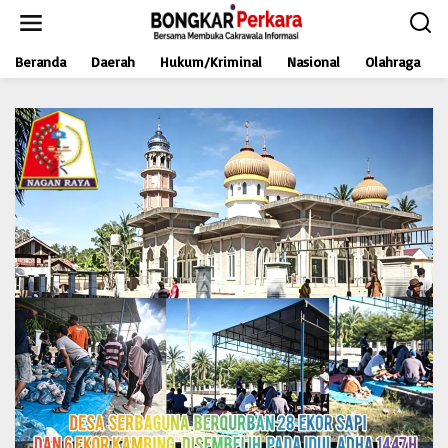
L
e
w
Beranda
Daerah
Hukum/Kriminal
Nasional
Olahraga
a
t
i
k
e
k
o
n
t
e
n