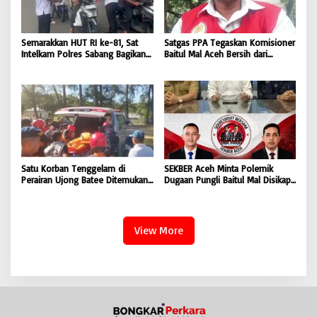
Semarakkan HUT RI ke-81, Sat
Satgas PPA Tegaskan Komisioner
Intelkam Polres Sabang Bagikan
Baitul Mal Aceh Bersih dari
Bendera Merah Putih kepada
Dugaan Pemotongan Bantuan,
Masyarakat |
Masyarakat Diminta Hentikan
BONGKAR’Perkara.com
Penyebaran Hoaks | BONGKAR
‘Perkara.com
Satu Korban Tenggelam di
SEKBER Aceh Minta Polemik
Perairan Ujong Batee Ditemukan,
Dugaan Pungli Baitul Mal Disikapi
Tim SAR Gabungan Lanjutkan
Objektif, Dorong Penegakan
Pencarian Satu Korban Lain |
Hukum terhadap Oknum |
BONGKAR ‘Perkara.com
BONGKAR ‘Perkara.com
View More