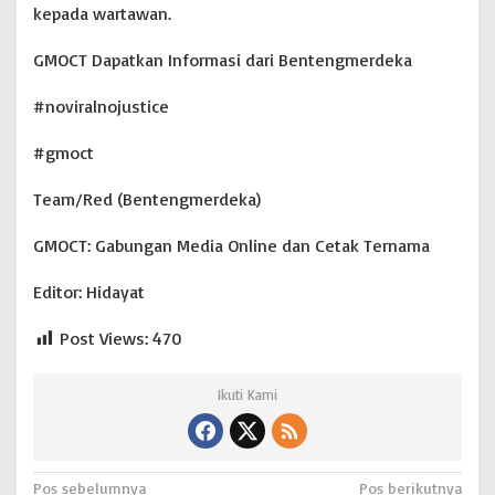
kepada wartawan.
GMOCT Dapatkan Informasi dari Bentengmerdeka
#noviralnojustice
#gmoct
Team/Red (Bentengmerdeka)
GMOCT: Gabungan Media Online dan Cetak Ternama
Editor: Hidayat
Post Views:
470
Ikuti Kami
N
Pos sebelumnya
Pos berikutnya