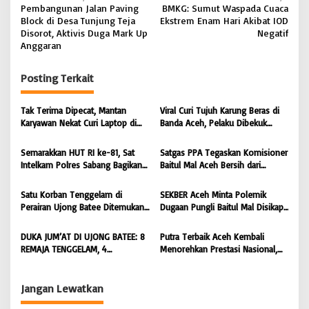
Pembangunan Jalan Paving
BMKG: Sumut Waspada Cuaca
a
Block di Desa Tunjung Teja
Ekstrem Enam Hari Akibat IOD
v
Disorot, Aktivis Duga Mark Up
Negatif
Anggaran
i
g
Posting Terkait
a
s
Tak Terima Dipecat, Mantan
Viral Curi Tujuh Karung Beras di
Karyawan Nekat Curi Laptop di
Banda Aceh, Pelaku Dibekuk
i
Hotel Amoda, Ditangkap Polisi |
Polisi di Aceh Selatan | BONGKAR
BONGKAR ‘Perkara.com
‘Perkara.com
p
Semarakkan HUT RI ke-81, Sat
Satgas PPA Tegaskan Komisioner
Intelkam Polres Sabang Bagikan
Baitul Mal Aceh Bersih dari
o
Bendera Merah Putih kepada
Dugaan Pemotongan Bantuan,
s
Masyarakat |
Masyarakat Diminta Hentikan
Satu Korban Tenggelam di
SEKBER Aceh Minta Polemik
BONGKAR’Perkara.com
Penyebaran Hoaks | BONGKAR
Perairan Ujong Batee Ditemukan,
Dugaan Pungli Baitul Mal Disikapi
‘Perkara.com
Tim SAR Gabungan Lanjutkan
Objektif, Dorong Penegakan
Pencarian Satu Korban Lain |
Hukum terhadap Oknum |
DUKA JUM’AT DI UJONG BATEE: 8
Putra Terbaik Aceh Kembali
BONGKAR ‘Perkara.com
BONGKAR ‘Perkara.com
REMAJA TENGGELAM, 4
Menorehkan Prestasi Nasional,
DITEMUKAN TEWAS 4 MASIH
Irwansyah Asal Pidie
DICARI | BONGKAR ‘Perkara.com
Dipromosikan Menjadi
Koordinator JAM Pidum
Jangan Lewatkan
Kejaksaan Agung RI |