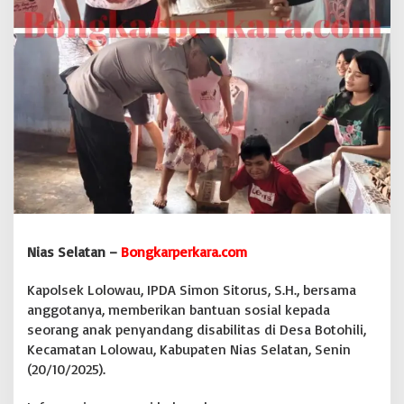
l
i
t
a
s
d
i
D
e
s
a
B
o
t
o
Nias Selatan –
Bongkarperkara.com
h
i
Kapolsek Lolowau, IPDA Simon Sitorus, S.H., bersama
l
i
anggotanya, memberikan bantuan sosial kepada
seorang anak penyandang disabilitas di Desa Botohili,
Kecamatan Lolowau, Kabupaten Nias Selatan, Senin
(20/10/2025).