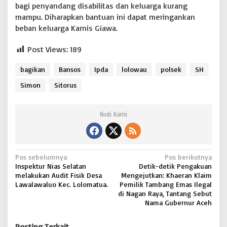
bagi penyandang disabilitas dan keluarga kurang
mampu. Diharapkan bantuan ini dapat meringankan
beban keluarga Karnis Giawa.
Post Views:
189
bagikan
Bansos
Ipda
lolowau
polsek
SH
Simon
Sitorus
Ikuti Kami
N
Pos sebelumnya
Pos berikutnya
Inspektur Nias Selatan
Detik-detik Pengakuan
a
melakukan Audit Fisik Desa
Mengejutkan: Khaeran Klaim
v
Lawalawaluo Kec. Lolomatua.
Pemilik Tambang Emas Ilegal
di Nagan Raya, Tantang Sebut
i
Nama Gubernur Aceh
g
Posting Terkait