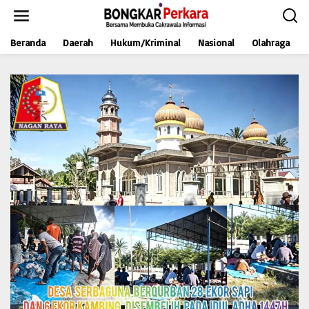
L
e
w
Beranda
Daerah
Hukum/Kriminal
Nasional
Olahraga
a
t
i
k
e
k
o
n
t
e
n