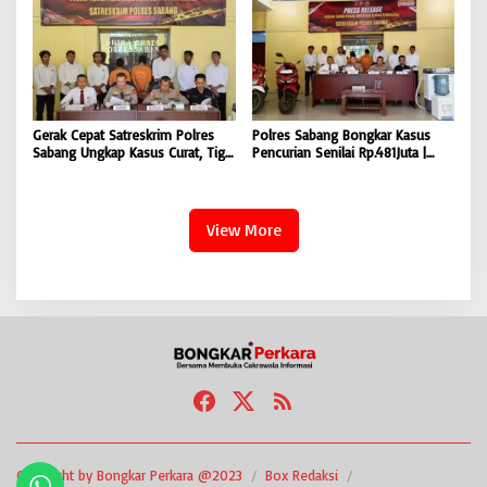
Pembangunan Aceh |
BONGKAR ‘Perkara.com
BONGKAR’Perkara.com
Gerak Cepat Satreskrim Polres
Polres Sabang Bongkar Kasus
Sabang Ungkap Kasus Curat, Tiga
Pencurian Senilai Rp.481Juta |
Pelaku Diamankan | BONGKAR
BONGKAR ‘Perkara.com
‘Perkara.com
View More
Copyright by Bongkar Perkara @2023
Box Redaksi