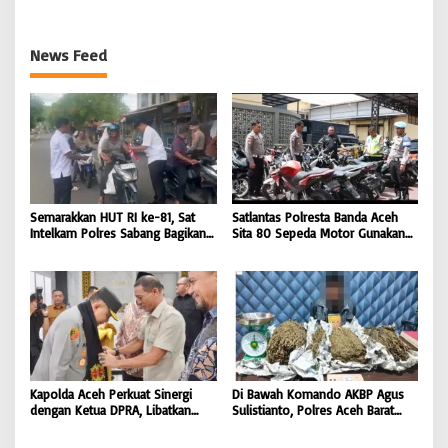
News Feed
Semarakkan HUT RI ke-81, Sat
Satlantas Polresta Banda Aceh
Intelkam Polres Sabang Bagikan
Sita 80 Sepeda Motor Gunakan
Bendera Merah Putih kepada
Knalpot Brong Selama Juli 2026 |
Masyarakat |
BONGKAR’Perkara.com
BONGKAR’Perkara.com
Kapolda Aceh Perkuat Sinergi
Di Bawah Komando AKBP Agus
dengan Ketua DPRA, Libatkan
Sulistianto, Polres Aceh Barat
Polres Jajaran Wujudkan Stabilitas
Kembali Bongkar Peredaran 3,1
Kamtibmas dan Dukung
Kilogram Ganja Avatar photo |