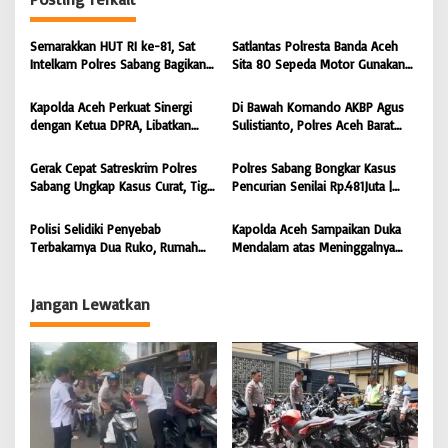
a
s
Semarakkan HUT RI ke-81, Sat
Satlantas Polresta Banda Aceh
i
Intelkam Polres Sabang Bagikan
Sita 80 Sepeda Motor Gunakan
Bendera Merah Putih kepada
Knalpot Brong Selama Juli 2026 |
p
Masyarakat |
BONGKAR’Perkara.com
Kapolda Aceh Perkuat Sinergi
Di Bawah Komando AKBP Agus
o
BONGKAR’Perkara.com
dengan Ketua DPRA, Libatkan
Sulistianto, Polres Aceh Barat
s
Polres Jajaran Wujudkan Stabilitas
Kembali Bongkar Peredaran 3,1
Kamtibmas dan Dukung
Kilogram Ganja Avatar photo |
Gerak Cepat Satreskrim Polres
Polres Sabang Bongkar Kasus
Pembangunan Aceh |
BONGKAR ‘Perkara.com
Sabang Ungkap Kasus Curat, Tiga
Pencurian Senilai Rp.481Juta |
BONGKAR’Perkara.com
Pelaku Diamankan | BONGKAR
BONGKAR ‘Perkara.com
‘Perkara.com
Polisi Selidiki Penyebab
Kapolda Aceh Sampaikan Duka
Terbakarnya Dua Ruko, Rumah
Mendalam atas Meninggalnya
Hingga Warkop di Lamteumen
Anggota POM TNI Saat
Timur Banda Aceh |
Pengejaran Pelaku Tindak Pidana
BONGKAR’Perkara.com
Narkotika | BONGKAR’Perkara.com
Jangan Lewatkan