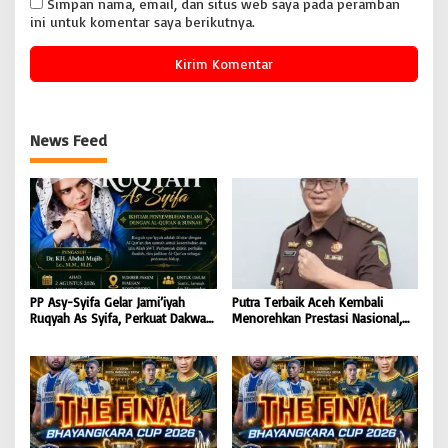
Simpan nama, email, dan situs web saya pada peramban
ini untuk komentar saya berikutnya.
News Feed
PP Asy-Syifa Gelar Jami’iyah
Putra Terbaik Aceh Kembali
Ruqyah As Syifa, Perkuat Dakwah
Menorehkan Prestasi Nasional,
dan Ikhtiar Penyembuhan Islami
Irwansyah Asal Pidie
di Bondowoso
Dipromosikan Menjadi
Koordinator JAM Pidum
Kejaksaan Agung RI |
BONGKAR’Perkara.com