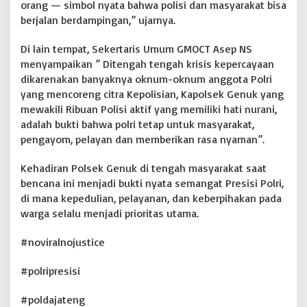
r
orang — simbol nyata bahwa polisi dan masyarakat bisa
e
berjalan berdampingan,” ujarnya.
s
i
Di lain tempat, Sekertaris Umum GMOCT Asep NS
a
s
menyampaikan ” Ditengah tengah krisis kepercayaan
i
dikarenakan banyaknya oknum-oknum anggota Polri
yang mencoreng citra Kepolisian, Kapolsek Genuk yang
mewakili Ribuan Polisi aktif yang memiliki hati nurani,
adalah bukti bahwa polri tetap untuk masyarakat,
pengayom, pelayan dan memberikan rasa nyaman”.
Kehadiran Polsek Genuk di tengah masyarakat saat
bencana ini menjadi bukti nyata semangat Presisi Polri,
di mana kepedulian, pelayanan, dan keberpihakan pada
warga selalu menjadi prioritas utama.
#noviralnojustice
#polripresisi
#poldajateng