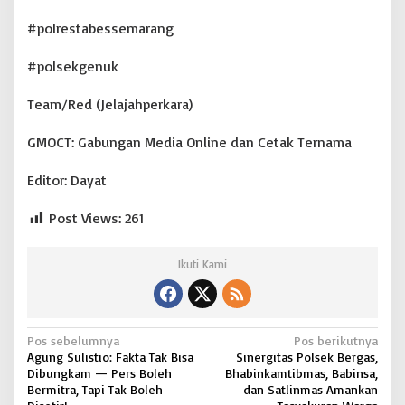
#polrestabessemarang
#polsekgenuk
Team/Red (Jelajahperkara)
GMOCT: Gabungan Media Online dan Cetak Ternama
Editor: Dayat
Post Views:
261
Ikuti Kami
N
Pos sebelumnya
Pos berikutnya
Agung Sulistio: Fakta Tak Bisa
Sinergitas Polsek Bergas,
a
Dibungkam — Pers Boleh
Bhabinkamtibmas, Babinsa,
v
Bermitra, Tapi Tak Boleh
dan Satlinmas Amankan