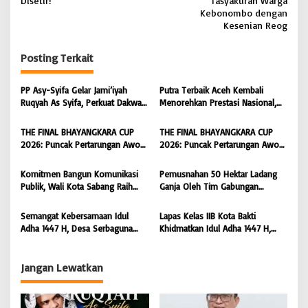
Disetir!
Tasyakuran Warga
i
Kebonombo dengan
Kesenian Reog
g
a
Posting Terkait
s
i
PP Asy-Syifa Gelar Jami’iyah
Putra Terbaik Aceh Kembali
Ruqyah As Syifa, Perkuat Dakwah
Menorehkan Prestasi Nasional,
p
dan Ikhtiar Penyembuhan Islami
Irwansyah Asal Pidie
o
di Bondowoso
Dipromosikan Menjadi
THE FINAL BHAYANGKARA CUP
THE FINAL BHAYANGKARA CUP
Koordinator JAM Pidum
s
2026: Puncak Pertarungan Awon
2026: Puncak Pertarungan Awon
Kejaksaan Agung RI |
FC Wonoyoso vs Pandawa Lima
FC Wonoyoso vs Pandawa Lima
BONGKAR’Perkara.com
FC Kedungwuni, Siap
FC Kedungwuni, Siap
Komitmen Bangun Komunikasi
Pemusnahan 50 Hektar Ladang
Mengguncang Stadion Widya
Mengguncang Stadion Widya
Publik, Wali Kota Sabang Raih
Ganja Oleh Tim Gabungan
Manggala Krida
Manggala Krida
Pemred Award 2026 |
Kodam IM di Desa Blang
BONGKAR’Perkara.com
Meurandeh
Semangat Kebersamaan Idul
Lapas Kelas IIB Kota Bakti
Adha 1447 H, Desa Serbaguna
Khidmatkan Idul Adha 1447 H,
Sembelih 28 Ekor Sapi dan 6
Perkuat Pembinaan Spiritual dan
Ekor Kambing
Semangat Berbagi Warga Binaan
Jangan Lewatkan