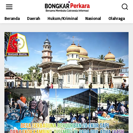
L
e
w
Beranda
Daerah
Hukum/Kriminal
Nasional
Olahraga
a
t
i
k
e
k
o
n
t
e
n