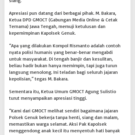
siang.
a
h
Apresiasi pun datang dari berbagai pihak. M. Bakara,
B
Ketua DPD GMOCT (Gabungan Media Online & Cetak
a
Ternama) Jawa Tengah, memuji ketulusan dan
n
j
kepemimpinan Kapolsek Genuk.
i
r
“Apa yang dilakukan Kompol Rismanto adalah contoh
K
nyata polisi humanis yang benar-benar mengabdi
a
untuk masyarakat. Di tengah banjir dan kesulitan,
l
i
beliau hadir bukan hanya memimpin, tapi juga turun
g
langsung menolong. Ini teladan bagi seluruh jajaran
a
kepolisian,” tegas M. Bakara.
w
e
Sementara itu, Ketua Umum GMOCT Agung Sulistio
,
G
turut menyampaikan apresiasi tinggi.
M
O
“Kami dari GMOCT melihat sendiri bagaimana jajaran
C
Polsek Genuk bekerja tanpa henti, siang dan malam,
T
memastikan warga selamat. Aksi Pak Kapolsek
A
p
menggendong anak kecil itu menyentuh hati banyak