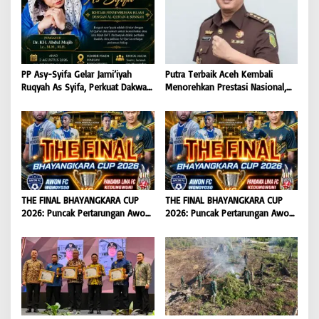
PP Asy-Syifa Gelar Jami’iyah
Putra Terbaik Aceh Kembali
Ruqyah As Syifa, Perkuat Dakwah
Menorehkan Prestasi Nasional,
dan Ikhtiar Penyembuhan Islami
Irwansyah Asal Pidie
di Bondowoso
Dipromosikan Menjadi
Koordinator JAM Pidum
Kejaksaan Agung RI |
BONGKAR’Perkara.com
THE FINAL BHAYANGKARA CUP
THE FINAL BHAYANGKARA CUP
2026: Puncak Pertarungan Awon
2026: Puncak Pertarungan Awon
FC Wonoyoso vs Pandawa Lima
FC Wonoyoso vs Pandawa Lima
FC Kedungwuni, Siap
FC Kedungwuni, Siap
Mengguncang Stadion Widya
Mengguncang Stadion Widya
Manggala Krida
Manggala Krida