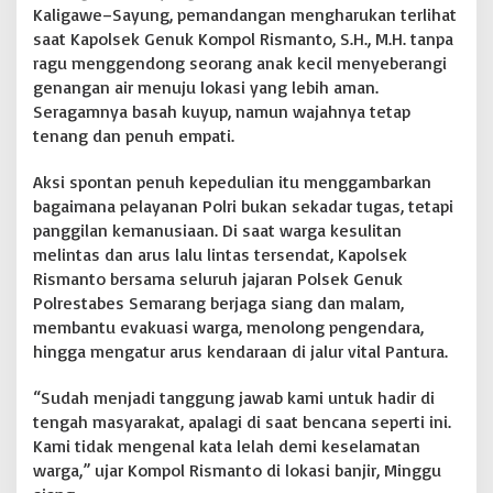
Kaligawe–Sayung, pemandangan mengharukan terlihat
g
a
saat Kapolsek Genuk Kompol Rismanto, S.H., M.H. tanpa
:
ragu menggendong seorang anak kecil menyeberangi
G
genangan air menuju lokasi yang lebih aman.
e
Seragamnya basah kuyup, namun wajahnya tetap
n
tenang dan penuh empati.
d
o
n
Aksi spontan penuh kepedulian itu menggambarkan
g
bagaimana pelayanan Polri bukan sekadar tugas, tetapi
A
panggilan kemanusiaan. Di saat warga kesulitan
n
melintas dan arus lalu lintas tersendat, Kapolsek
a
k
Rismanto bersama seluruh jajaran Polsek Genuk
K
Polrestabes Semarang berjaga siang dan malam,
e
membantu evakuasi warga, menolong pengendara,
c
hingga mengatur arus kendaraan di jalur vital Pantura.
i
l
d
“Sudah menjadi tanggung jawab kami untuk hadir di
i
tengah masyarakat, apalagi di saat bencana seperti ini.
T
Kami tidak mengenal kata lelah demi keselamatan
e
warga,” ujar Kompol Rismanto di lokasi banjir, Minggu
n
g