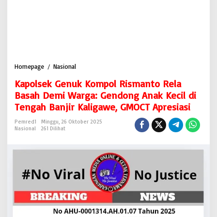
Homepage
/
Nasional
K
a
Kapolsek Genuk Kompol Rismanto Rela
p
o
Basah Demi Warga: Gendong Anak Kecil di
l
Tengah Banjir Kaligawe, GMOCT Apresiasi
s
e
Pemred1
Minggu, 26 Oktober 2025
k
Nasional
261 Dilihat
G
e
n
u
k
K
o
m
p
o