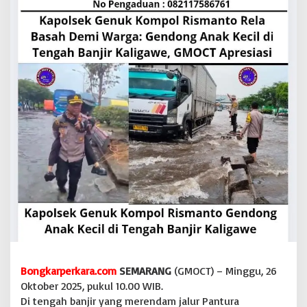
l
R
i
s
m
a
n
t
o
R
e
l
a
B
a
s
a
h
D
e
m
i
Bongkarperkara.com
SEMARANG
(GMOCT) – Minggu, 26
W
Oktober 2025, pukul 10.00 WIB.
a
Di tengah banjir yang merendam jalur Pantura
r