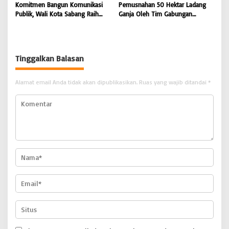
Komitmen Bangun Komunikasi
Pemusnahan 50 Hektar Ladang
Publik, Wali Kota Sabang Raih
Ganja Oleh Tim Gabungan
Pemred Award 2026 |
Kodam IM di Desa Blang
BONGKAR’Perkara.com
Meurandeh
Tinggalkan Balasan
Alamat email Anda tidak akan dipublikasikan.
Ruas yang wajib ditandai
*