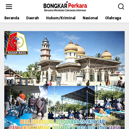
L
e
w
Beranda
Daerah
Hukum/Kriminal
Nasional
Olahraga
a
t
i
k
e
k
o
n
t
e
n