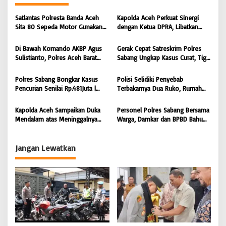
s
i
Satlantas Polresta Banda Aceh
Kapolda Aceh Perkuat Sinergi
Sita 80 Sepeda Motor Gunakan
dengan Ketua DPRA, Libatkan
p
Knalpot Brong Selama Juli 2026 |
Polres Jajaran Wujudkan Stabilitas
o
BONGKAR’Perkara.com
Kamtibmas dan Dukung
Di Bawah Komando AKBP Agus
Gerak Cepat Satreskrim Polres
Pembangunan Aceh |
s
Sulistianto, Polres Aceh Barat
Sabang Ungkap Kasus Curat, Tiga
BONGKAR’Perkara.com
Kembali Bongkar Peredaran 3,1
Pelaku Diamankan | BONGKAR
Kilogram Ganja Avatar photo |
‘Perkara.com
Polres Sabang Bongkar Kasus
Polisi Selidiki Penyebab
BONGKAR ‘Perkara.com
Pencurian Senilai Rp.481Juta |
Terbakarnya Dua Ruko, Rumah
BONGKAR ‘Perkara.com
Hingga Warkop di Lamteumen
Timur Banda Aceh |
Kapolda Aceh Sampaikan Duka
Personel Polres Sabang Bersama
BONGKAR’Perkara.com
Mendalam atas Meninggalnya
Warga, Damkar dan BPBD Bahu
Anggota POM TNI Saat
Membahu Padamkan Kebakaran
Pengejaran Pelaku Tindak Pidana
Anjungan Aceh Singkil | BONGKAR
Narkotika | BONGKAR’Perkara.com
‘Perkara.com
Jangan Lewatkan