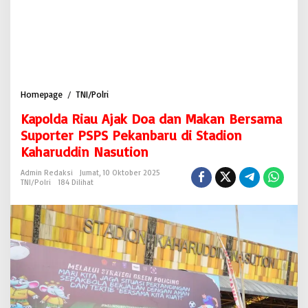
Homepage
/
TNI/Polri
K
a
Kapolda Riau Ajak Doa dan Makan Bersama
p
o
Suporter PSPS Pekanbaru di Stadion
l
Kaharuddin Nasution
d
a
Admin Redaksi
Jumat, 10 Oktober 2025
R
TNI/Polri
184 Dilihat
i
a
u
A
j
a
k
D
o
a