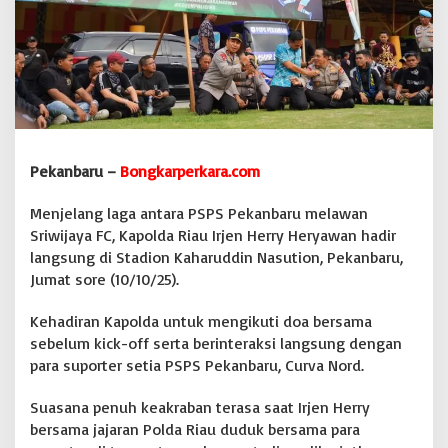
d
a
n
M
a
k
a
n
B
Pekanbaru –
Bongkarperkara.com
e
r
Menjelang laga antara PSPS Pekanbaru melawan
s
a
Sriwijaya FC, Kapolda Riau Irjen Herry Heryawan hadir
m
langsung di Stadion Kaharuddin Nasution, Pekanbaru,
a
Jumat sore (10/10/25).
S
u
Kehadiran Kapolda untuk mengikuti doa bersama
p
o
sebelum kick-off serta berinteraksi langsung dengan
r
para suporter setia PSPS Pekanbaru, Curva Nord.
t
e
Suasana penuh keakraban terasa saat Irjen Herry
r
bersama jajaran Polda Riau duduk bersama para
P
S