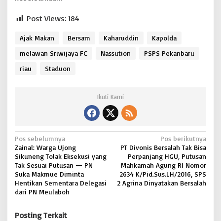
Post Views:
184
Ajak Makan
Bersam
Kaharuddin
Kapolda
melawan Sriwijaya FC
Nassution
PSPS Pekanbaru
riau
Staduon
Ikuti Kami
N
Pos sebelumnya
Pos berikutnya
Zainal: Warga Ujong
PT Divonis Bersalah Tak Bisa
a
Sikuneng Tolak Eksekusi yang
Perpanjang HGU, Putusan
v
Tak Sesuai Putusan — PN
Mahkamah Agung RI Nomor
Suka Makmue Diminta
2634 K/Pid.Sus.LH/2016, SPS
i
Hentikan Sementara Delegasi
2 Agrina Dinyatakan Bersalah
dari PN Meulaboh
g
a
Posting Terkait