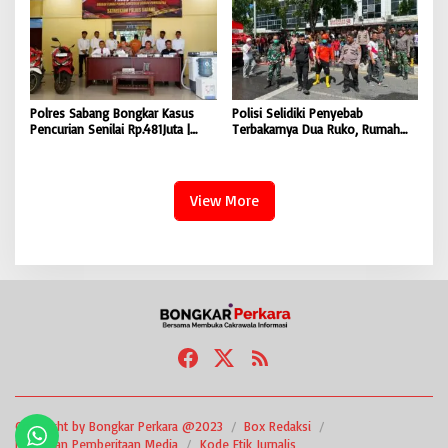
Polres Sabang Bongkar Kasus
Polisi Selidiki Penyebab
Pencurian Senilai Rp.481Juta |
Terbakarnya Dua Ruko, Rumah
BONGKAR ‘Perkara.com
Hingga Warkop di Lamteumen
Timur Banda Aceh |
BONGKAR’Perkara.com
View More
Copyright by Bongkar Perkara @2023
Box Redaksi
Pedoman Pemberitaan Media
Kode Etik Jurnalis