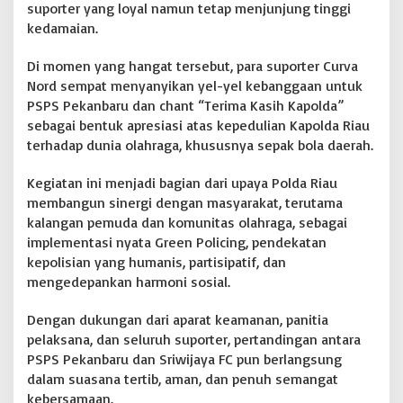
suporter yang loyal namun tetap menjunjung tinggi
u
kedamaian.
d
d
Di momen yang hangat tersebut, para suporter Curva
i
n
Nord sempat menyanyikan yel-yel kebanggaan untuk
N
PSPS Pekanbaru dan chant “Terima Kasih Kapolda”
a
sebagai bentuk apresiasi atas kepedulian Kapolda Riau
s
terhadap dunia olahraga, khususnya sepak bola daerah.
u
t
i
Kegiatan ini menjadi bagian dari upaya Polda Riau
o
membangun sinergi dengan masyarakat, terutama
n
kalangan pemuda dan komunitas olahraga, sebagai
implementasi nyata Green Policing, pendekatan
kepolisian yang humanis, partisipatif, dan
mengedepankan harmoni sosial.
Dengan dukungan dari aparat keamanan, panitia
pelaksana, dan seluruh suporter, pertandingan antara
PSPS Pekanbaru dan Sriwijaya FC pun berlangsung
dalam suasana tertib, aman, dan penuh semangat
kebersamaan.