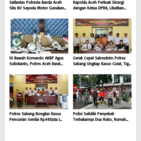
Satlantas Polresta Banda Aceh
Kapolda Aceh Perkuat Sinergi
Sita 80 Sepeda Motor Gunakan
dengan Ketua DPRA, Libatkan
Knalpot Brong Selama Juli 2026 |
Polres Jajaran Wujudkan Stabilitas
BONGKAR’Perkara.com
Kamtibmas dan Dukung
Pembangunan Aceh |
BONGKAR’Perkara.com
Di Bawah Komando AKBP Agus
Gerak Cepat Satreskrim Polres
Sulistianto, Polres Aceh Barat
Sabang Ungkap Kasus Curat, Tiga
Kembali Bongkar Peredaran 3,1
Pelaku Diamankan | BONGKAR
Kilogram Ganja Avatar photo |
‘Perkara.com
BONGKAR ‘Perkara.com
Polres Sabang Bongkar Kasus
Polisi Selidiki Penyebab
Pencurian Senilai Rp.481Juta |
Terbakarnya Dua Ruko, Rumah
BONGKAR ‘Perkara.com
Hingga Warkop di Lamteumen
Timur Banda Aceh |
BONGKAR’Perkara.com