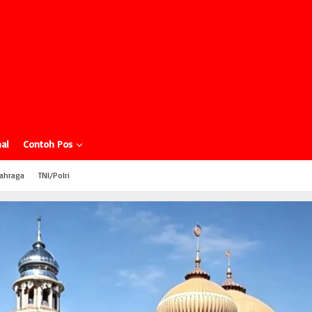
al
Contoh Pos
ahraga
TNI/Polri