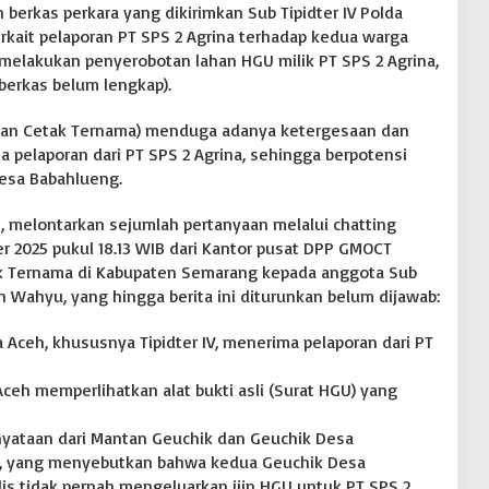
 berkas perkara yang dikirimkan Sub Tipidter IV Polda
rkait pelaporan PT SPS 2 Agrina terhadap kedua warga
melakukan penyerobotan lahan HGU milik PT SPS 2 Agrina,
berkas belum lengkap).
an Cetak Ternama) menduga adanya ketergesaan dan
pelaporan dari PT SPS 2 Agrina, sehingga berpotensi
esa Babahlueng.
 melontarkan sejumlah pertanyaan melalui chatting
 2025 pukul 18.13 WIB dari Kantor pusat DPP GMOCT
k Ternama di Kabupaten Semarang kepada anggota Sub
dan Wahyu, yang hingga berita ini diturunkan belum dijawab:
 Aceh, khususnya Tipidter IV, menerima pelaporan dari PT
 Aceh memperlihatkan alat bukti asli (Surat HGU) yang
nyataan dari Mantan Geuchik dan Geuchik Desa
, yang menyebutkan bahwa kedua Geuchik Desa
lis tidak pernah mengeluarkan ijin HGU untuk PT SPS 2