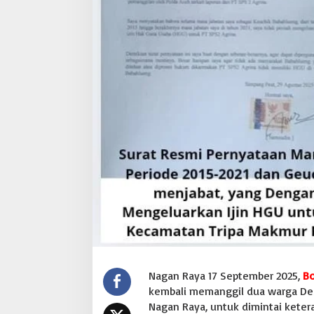
,
G
M
O
C
T
P
e
r
t
a
n
y
a
k
a
n
D
a
s
a
Nagan Raya 17 September 2025,
Bo
r
H
kembali memanggil dua warga De
u
Nagan Raya, untuk dimintai ketera
k