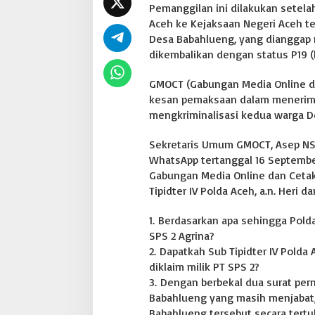
Pemanggilan ini dilakukan setelah
u
Aceh ke Kejaksaan Negeri Aceh te
m
Desa Babahlueng, yang dianggap 
dikembalikan dengan status P19 (
GMOCT (Gabungan Media Online d
kesan pemaksaan dalam menerima 
mengkriminalisasi kedua warga D
Sekretaris Umum GMOCT, Asep NS,
WhatsApp tertanggal 16 September
Gabungan Media Online dan Ceta
Tipidter IV Polda Aceh, a.n. Heri 
1. Berdasarkan apa sehingga Polda
SPS 2 Agrina?
2. Dapatkah Sub Tipidter IV Polda
diklaim milik PT SPS 2?
3. Dengan berbekal dua surat per
Babahlueng yang masih menjabat
Babahlueng tersebut secara tertu