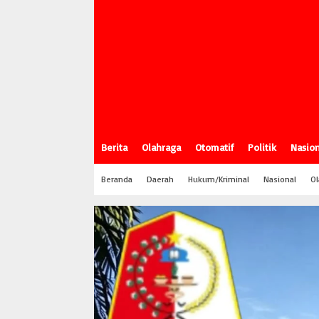
Berita
Olahraga
Otomatif
Politik
Nasion
Beranda
Daerah
Hukum/Kriminal
Nasional
Ol