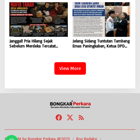
Bertindak Tegas
Tersangka
Janggal! Pria Hilang Sejak
Jelang Sidang Tuntutan Tambang
Sebelum Merdeka Tercatat
Emas Paningkaban, Ketua DPD
‘Mengurus’ Mutasi Tanah 2019,
PPWI Jateng Apresiasi
Dugaan Mafia Tanah di Wiradadi
Profesionalisme JPU & Majelis
Terbongkar
Hakim PN Purwokerto: Yakin
Terdakwa Sarko Bebas atau
View More
Dituntut Ringan
Copyright by Bongkar Perkara @2023
Box Redaksi