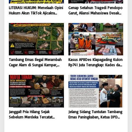
LITERASI HUKUM: Menelaah Opini
Genap Setahun Tragedi Pendopo
Hukum Akun TikTok Ajicakra
Garut, Aliansi Mahasiswa Desak
dalam Perspektif KUHP dan UU
Polda Jabar Tuntaskan Kasus dan
ITE
Berikan Kepastian Hukum
Tambang Emas Ilegal Merambah
Kasus APBDes Klapagading Kulon
Cagar Alam di Sungai Kampar,
Rp741 Juta Terungkap: Kades dan
GMOCT Minta Penegak Hukum
Eks Perangkat Desa Ditetapkan
Bertindak Tegas
Tersangka
Janggal! Pria Hilang Sejak
Jelang Sidang Tuntutan Tambang
Sebelum Merdeka Tercatat
Emas Paningkaban, Ketua DPD
‘Mengurus’ Mutasi Tanah 2019,
PPWI Jateng Apresiasi
Dugaan Mafia Tanah di Wiradadi
Profesionalisme JPU & Majelis