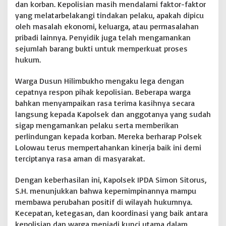
l
dan korban. Kepolisian masih mendalami faktor-faktor
i
yang melatarbelakangi tindakan pelaku, apakah dipicu
m
oleh masalah ekonomi, keluarga, atau permasalahan
b
pribadi lainnya. Penyidik juga telah mengamankan
u
k
sejumlah barang bukti untuk memperkuat proses
h
hukum.
o
D
Warga Dusun Hilimbukho mengaku lega dengan
e
cepatnya respon pihak kepolisian. Beberapa warga
s
a
bahkan menyampaikan rasa terima kasihnya secara
S
langsung kepada Kapolsek dan anggotanya yang sudah
a
sigap mengamankan pelaku serta memberikan
r
perlindungan kepada korban. Mereka berharap Polsek
a
h
Lolowau terus mempertahankan kinerja baik ini demi
i
terciptanya rasa aman di masyarakat.
l
i
Dengan keberhasilan ini, Kapolsek IPDA Simon Sitorus,
e
S.H. menunjukkan bahwa kepemimpinannya mampu
k
h
membawa perubahan positif di wilayah hukumnya.
o
Kecepatan, ketegasan, dan koordinasi yang baik antara
l
kepolisian dan warga menjadi kunci utama dalam