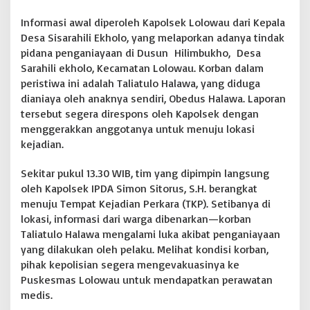
B
Informasi awal diperoleh Kapolsek Lolowau dari Kepala
e
r
Desa Sisarahili Ekholo, yang melaporkan adanya tindak
s
pidana penganiayaan di Dusun Hilimbukho, Desa
a
Sarahili ekholo, Kecamatan Lolowau. Korban dalam
m
peristiwa ini adalah Taliatulo Halawa, yang diduga
a
dianiaya oleh anaknya sendiri, Obedus Halawa. Laporan
P
e
tersebut segera direspons oleh Kapolsek dengan
r
menggerakkan anggotanya untuk menuju lokasi
s
kejadian.
o
n
Sekitar pukul 13.30 WIB, tim yang dipimpin langsung
e
l
oleh Kapolsek IPDA Simon Sitorus, S.H. berangkat
A
menuju Tempat Kejadian Perkara (TKP). Setibanya di
m
lokasi, informasi dari warga dibenarkan—korban
a
Taliatulo Halawa mengalami luka akibat penganiayaan
n
k
yang dilakukan oleh pelaku. Melihat kondisi korban,
a
pihak kepolisian segera mengevakuasinya ke
n
Puskesmas Lolowau untuk mendapatkan perawatan
P
medis.
e
l