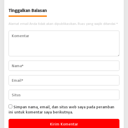
Terbongkar
Hakim PN Purwokerto: Yakin
Terdakwa Sarko Bebas atau
Tinggalkan Balasan
Dituntut Ringan
Alamat email Anda tidak akan dipublikasikan.
Ruas yang wajib ditandai
*
Simpan nama, email, dan situs web saya pada peramban
ini untuk komentar saya berikutnya.