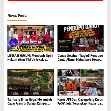
News Feed
LITERASI HUKUM: Menelaah Opini
Genap Setahun Tragedi Pendopo
Hukum Akun TikTok Ajicakra
Garut, Aliansi Mahasiswa Desak
dalam Perspektif KUHP dan UU
Polda Jabar Tuntaskan Kasus dan
ITE
Berikan Kepastian Hukum
Tambang Emas Ilegal Merambah
Kasus APBDes Klapagading Kulon
Cagar Alam di Sungai Kampar,
Rp741 Juta Terungkap: Kades dan
GMOCT Minta Penegak Hukum
Eks Perangkat Desa Ditetapkan