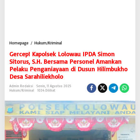
Homepage
/
Hukum/Kriminal
G
e
Gercep! Kapolsek Lolowau IPDA Simon
r
c
Sitorus, S.H. Bersama Personel Amankan
e
Pelaku Penganiayaan di Dusun Hilimbukho
p
Desa Sarahiliekholo
!
K
Admin Redaksi
Senin, 11 Agustus 2025
a
Hukum/Kriminal
1034 Dilihat
p
o
l
s
e
k
L
o
l