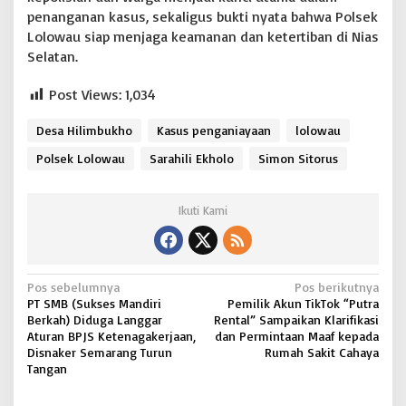
o
penanganan kasus, sekaligus bukti nyata bahwa Polsek
Lolowau siap menjaga keamanan dan ketertiban di Nias
Selatan.
Post Views:
1,034
Desa Hilimbukho
Kasus penganiayaan
lolowau
Polsek Lolowau
Sarahili Ekholo
Simon Sitorus
Ikuti Kami
N
Pos sebelumnya
Pos berikutnya
PT SMB (Sukses Mandiri
Pemilik Akun TikTok “Putra
a
Berkah) Diduga Langgar
Rental” Sampaikan Klarifikasi
v
Aturan BPJS Ketenagakerjaan,
dan Permintaan Maaf kepada
Disnaker Semarang Turun
Rumah Sakit Cahaya
i
Tangan
g