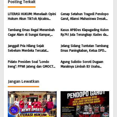
Posting Terkait
a
s
LITERASI HUKUM: Menelaah Opini
Genap Setahun Tragedi Pendopo
i
Hukum Akun TikTok Ajicakra
Garut, Aliansi Mahasiswa Desak
dalam Perspektif KUHP dan UU
Polda Jabar Tuntaskan Kasus dan
p
ITE
Berikan Kepastian Hukum
Tambang Emas Ilegal Merambah
Kasus APBDes Klapagading Kulon
o
Cagar Alam di Sungai Kampar,
Rp741 Juta Terungkap: Kades dan
s
GMOCT Minta Penegak Hukum
Eks Perangkat Desa Ditetapkan
Bertindak Tegas
Tersangka
Janggal! Pria Hilang Sejak
Jelang Sidang Tuntutan Tambang
Sebelum Merdeka Tercatat
Emas Paningkaban, Ketua DPD
‘Mengurus’ Mutasi Tanah 2019,
PPWI Jateng Apresiasi
Dugaan Mafia Tanah di Wiradadi
Profesionalisme JPU & Majelis
Pidato Presiden Soal ‘Londo
Agung Sulistio Soroti Dugaan
Terbongkar
Hakim PN Purwokerto: Yakin
Ireng’: PPWI Jateng dan GMOCT
Maraknya Limbah B3 Usaha
Terdakwa Sarko Bebas atau
Menegaskan Wartawan Adalah
Laundry di Pekalongan, Desak
Dituntut Ringan
Pilar Keempat Demokrasi yang
KLH RI dan DLH Bertindak Tegas
Dilindungi Undang-Undang
Jangan Lewatkan