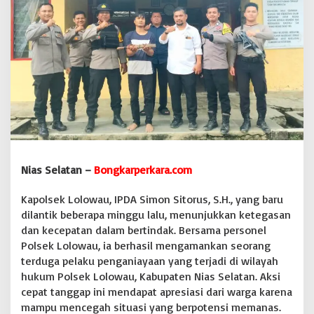
o
w
a
u
I
P
D
A
S
i
m
o
n
Nias Selatan –
Bongkarperkara.com
S
i
Kapolsek Lolowau, IPDA Simon Sitorus, S.H., yang baru
t
o
dilantik beberapa minggu lalu, menunjukkan ketegasan
r
dan kecepatan dalam bertindak. Bersama personel
u
Polsek Lolowau, ia berhasil mengamankan seorang
s
terduga pelaku penganiayaan yang terjadi di wilayah
,
S
hukum Polsek Lolowau, Kabupaten Nias Selatan. Aksi
.
cepat tanggap ini mendapat apresiasi dari warga karena
H
mampu mencegah situasi yang berpotensi memanas.
.