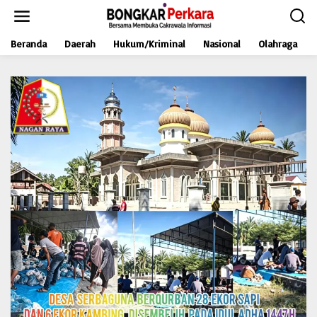
L
e
w
Beranda
Daerah
Hukum/Kriminal
Nasional
Olahraga
a
t
i
k
e
k
o
n
t
e
n