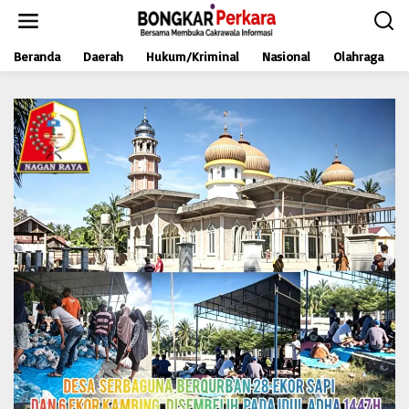
L
e
w
Beranda
Daerah
Hukum/Kriminal
Nasional
Olahraga
a
t
i
k
e
k
o
n
t
e
n