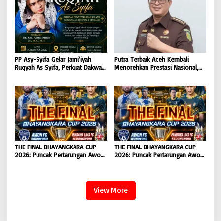
PP Asy-Syifa Gelar Jami’iyah
Putra Terbaik Aceh Kembali
Ruqyah As Syifa, Perkuat Dakwah
Menorehkan Prestasi Nasional,
dan Ikhtiar Penyembuhan Islami
Irwansyah Asal Pidie
di Bondowoso
Dipromosikan Menjadi
Koordinator JAM Pidum
Kejaksaan Agung RI |
BONGKAR’Perkara.com
THE FINAL BHAYANGKARA CUP
THE FINAL BHAYANGKARA CUP
2026: Puncak Pertarungan Awon
2026: Puncak Pertarungan Awon
FC Wonoyoso vs Pandawa Lima
FC Wonoyoso vs Pandawa Lima
FC Kedungwuni, Siap
FC Kedungwuni, Siap
Mengguncang Stadion Widya
Mengguncang Stadion Widya
Manggala Krida
Manggala Krida
View More