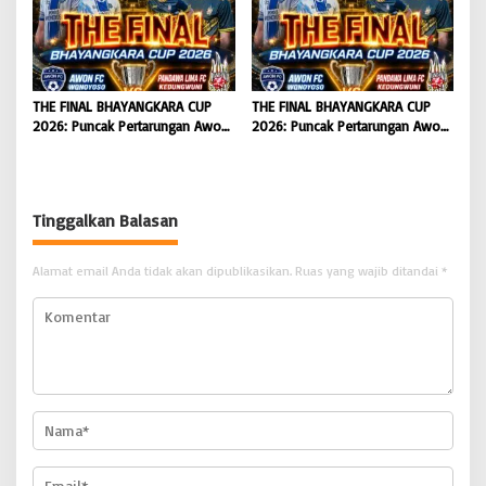
Kejaksaan Agung RI |
BONGKAR’Perkara.com
THE FINAL BHAYANGKARA CUP
THE FINAL BHAYANGKARA CUP
2026: Puncak Pertarungan Awon
2026: Puncak Pertarungan Awon
FC Wonoyoso vs Pandawa Lima
FC Wonoyoso vs Pandawa Lima
FC Kedungwuni, Siap
FC Kedungwuni, Siap
Mengguncang Stadion Widya
Mengguncang Stadion Widya
Manggala Krida
Manggala Krida
Tinggalkan Balasan
Alamat email Anda tidak akan dipublikasikan.
Ruas yang wajib ditandai
*