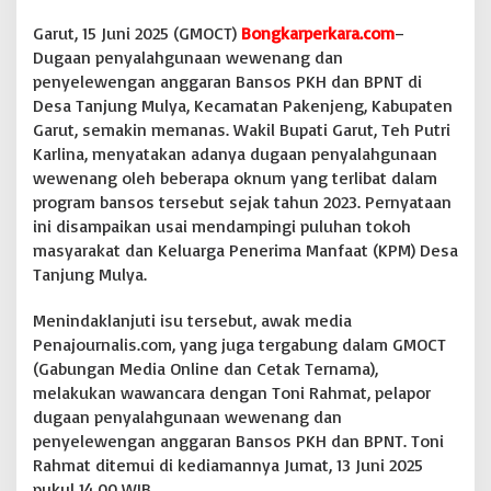
G
Garut, 15 Juni 2025 (GMOCT)
Bongkarperkara.com
–
a
Dugaan penyalahgunaan wewenang dan
r
u
penyelewengan anggaran Bansos PKH dan BPNT di
t
Desa Tanjung Mulya, Kecamatan Pakenjeng, Kabupaten
Garut, semakin memanas. Wakil Bupati Garut, Teh Putri
Karlina, menyatakan adanya dugaan penyalahgunaan
wewenang oleh beberapa oknum yang terlibat dalam
program bansos tersebut sejak tahun 2023. Pernyataan
ini disampaikan usai mendampingi puluhan tokoh
masyarakat dan Keluarga Penerima Manfaat (KPM) Desa
Tanjung Mulya.
Menindaklanjuti isu tersebut, awak media
Penajournalis.com, yang juga tergabung dalam GMOCT
(Gabungan Media Online dan Cetak Ternama),
melakukan wawancara dengan Toni Rahmat, pelapor
dugaan penyalahgunaan wewenang dan
penyelewengan anggaran Bansos PKH dan BPNT. Toni
Rahmat ditemui di kediamannya Jumat, 13 Juni 2025
pukul 14.00 WIB.