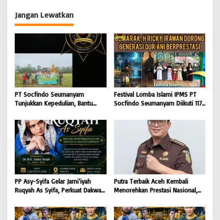
BONGKAR’Perkara.com
Meurandeh
Jangan Lewatkan
PT Socfindo Seumanyam
Festival Lomba Islami IPMS PT
Tunjukkan Kepedulian, Bantu
Socfindo Seumanyam Diikuti 117
Bersihkan Lapangan Bola hingga
Pelajar, H. Ricky Dorong Generasi
Malam
Qur’ani Berprestasi
PP Asy-Syifa Gelar Jami’iyah
Putra Terbaik Aceh Kembali
Ruqyah As Syifa, Perkuat Dakwah
Menorehkan Prestasi Nasional,
dan Ikhtiar Penyembuhan Islami
Irwansyah Asal Pidie
di Bondowoso
Dipromosikan Menjadi
Koordinator JAM Pidum