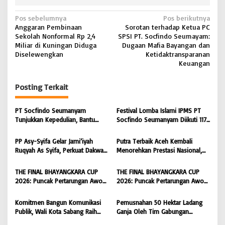
N
Pos sebelumnya
Pos berikutnya
Anggaran Pembinaan
Sorotan terhadap Ketua PC
a
Sekolah Nonformal Rp 2,4
SPSI PT. Socfindo Seumayam:
v
Miliar di Kuningan Diduga
Dugaan Mafia Bayangan dan
Diselewengkan
Ketidaktransparanan
i
Keuangan
g
Posting Terkait
a
s
PT Socfindo Seumanyam
Festival Lomba Islami IPMS PT
i
Tunjukkan Kepedulian, Bantu
Socfindo Seumanyam Diikuti 117
Bersihkan Lapangan Bola hingga
Pelajar, H. Ricky Dorong Generasi
p
Malam
Qur’ani Berprestasi
PP Asy-Syifa Gelar Jami’iyah
Putra Terbaik Aceh Kembali
o
Ruqyah As Syifa, Perkuat Dakwah
Menorehkan Prestasi Nasional,
s
dan Ikhtiar Penyembuhan Islami
Irwansyah Asal Pidie
di Bondowoso
Dipromosikan Menjadi
THE FINAL BHAYANGKARA CUP
THE FINAL BHAYANGKARA CUP
Koordinator JAM Pidum
2026: Puncak Pertarungan Awon
2026: Puncak Pertarungan Awon
Kejaksaan Agung RI |
FC Wonoyoso vs Pandawa Lima
FC Wonoyoso vs Pandawa Lima
BONGKAR’Perkara.com
FC Kedungwuni, Siap
FC Kedungwuni, Siap
Komitmen Bangun Komunikasi
Pemusnahan 50 Hektar Ladang
Mengguncang Stadion Widya
Mengguncang Stadion Widya
Publik, Wali Kota Sabang Raih
Ganja Oleh Tim Gabungan
Manggala Krida
Manggala Krida
Pemred Award 2026 |
Kodam IM di Desa Blang