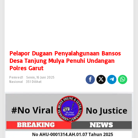
a
h
g
u
n
a
a
n
B
Pelapor Dugaan Penyalahgunaan Bansos
a
n
Desa Tanjung Mulya Penuhi Undangan
s
Polres Garut
o
s
Pemred1
Senin, 16 Juni 2025
D
Nasional
351 Dilihat
e
s
a
T
a
n
j
u
n
g