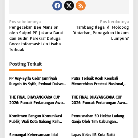
N
Pos sebelumnya
Pos berikutnya
Pengecekan Bee Mansion
Tambang Ilegal di Molobog
a
oleh Satpol PP Jakarta Barat
Dibiarkan, Penegakan Hukum
v
dan Sudin Parekraf Diduga
Lumpuh?
Bocor Informasi: Izin Usaha
i
Terkuak
g
Posting Terkait
a
s
PP Asy-Syifa Gelar Jami’iyah
Putra Terbaik Aceh Kembali
i
Ruqyah As Syifa, Perkuat Dakwah
Menorehkan Prestasi Nasional,
dan Ikhtiar Penyembuhan Islami
Irwansyah Asal Pidie
p
di Bondowoso
Dipromosikan Menjadi
THE FINAL BHAYANGKARA CUP
THE FINAL BHAYANGKARA CUP
o
Koordinator JAM Pidum
2026: Puncak Pertarungan Awon
2026: Puncak Pertarungan Awon
Kejaksaan Agung RI |
s
FC Wonoyoso vs Pandawa Lima
FC Wonoyoso vs Pandawa Lima
BONGKAR’Perkara.com
FC Kedungwuni, Siap
FC Kedungwuni, Siap
Komitmen Bangun Komunikasi
Pemusnahan 50 Hektar Ladang
Mengguncang Stadion Widya
Mengguncang Stadion Widya
Publik, Wali Kota Sabang Raih
Ganja Oleh Tim Gabungan
Manggala Krida
Manggala Krida
Pemred Award 2026 |
Kodam IM di Desa Blang
BONGKAR’Perkara.com
Meurandeh
Semangat Kebersamaan Idul
Lapas Kelas IIB Kota Bakti