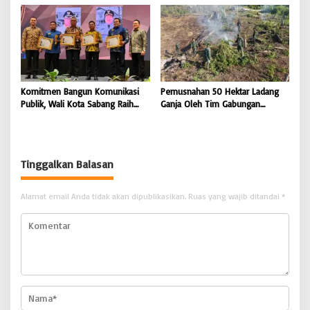
FC Kedungwuni, Siap
FC Kedungwuni, Siap
Mengguncang Stadion Widya
Mengguncang Stadion Widya
Manggala Krida
Manggala Krida
Komitmen Bangun Komunikasi
Pemusnahan 50 Hektar Ladang
Publik, Wali Kota Sabang Raih
Ganja Oleh Tim Gabungan
Pemred Award 2026 |
Kodam IM di Desa Blang
BONGKAR’Perkara.com
Meurandeh
Tinggalkan Balasan
Alamat email Anda tidak akan dipublikasikan.
Ruas yang wajib ditandai
*