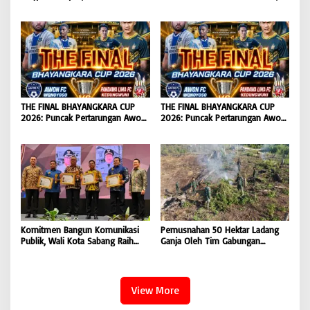
dan Ikhtiar Penyembuhan Islami
Irwansyah Asal Pidie
di Bondowoso
Dipromosikan Menjadi
Koordinator JAM Pidum
Kejaksaan Agung RI |
BONGKAR’Perkara.com
THE FINAL BHAYANGKARA CUP
THE FINAL BHAYANGKARA CUP
2026: Puncak Pertarungan Awon
2026: Puncak Pertarungan Awon
FC Wonoyoso vs Pandawa Lima
FC Wonoyoso vs Pandawa Lima
FC Kedungwuni, Siap
FC Kedungwuni, Siap
Mengguncang Stadion Widya
Mengguncang Stadion Widya
Manggala Krida
Manggala Krida
Komitmen Bangun Komunikasi
Pemusnahan 50 Hektar Ladang
Publik, Wali Kota Sabang Raih
Ganja Oleh Tim Gabungan
Pemred Award 2026 |
Kodam IM di Desa Blang
BONGKAR’Perkara.com
Meurandeh
View More