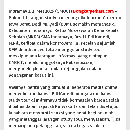
s
d
Indramayu, 21 Mei 2025 (GMOCT)
Bongkarperkara.com
–
i
Polemik larangan study tour yang dikeluarkan Gubernur
k
Jawa Barat, Dedi Mulyadi (KDM), semakin memanas di
Kabupaten Indramayu. Ketua Musyawarah Kerja Kepala
Sekolah (MKKS) SMA Indramayu, Drs. H. Edi Kanedi,
M.Pd., terlibat dalam kontroversi ini setelah sejumlah
SMA di Indramayu tetap menggelar study tour
meskipun ada larangan. Informasi yang dihimpun
GMOCT, melalui anggotanya Kabarsbi.com,
mengungkapkan sejumlah kejanggalan dalam
penanganan kasus ini.
Awalnya, berita yang dimuat di beberapa media online
menyebutkan bahwa Edi Kanedi mengatakan bahwa
study tour di Indramayu tidak bermasalah karena telah
dibahas dalam rapat di Purwakarta dan telah disetujui.
Ia bahkan menyoroti sanksi yang berat bagi sekolah
yang melanggar larangan study tour, menyatakan, “Jika
memang ada pelanggaran, sanksi tegas silakan