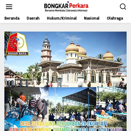
L
e
w
Beranda
Daerah
Hukum/Kriminal
Nasional
Olahraga
a
t
i
k
e
k
o
n
t
e
n