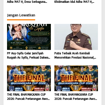
Adha 1447 H, Desa Serbaguna
Khidmatkan Idul Adha 1447 H,
Sembelih 28 Ekor Sapi dan 6
Perkuat Pembinaan Spiritual dan
Ekor Kambing
Semangat Berbagi Warga Binaan
Jangan Lewatkan
PP Asy-Syifa Gelar Jami’iyah
Putra Terbaik Aceh Kembali
Ruqyah As Syifa, Perkuat Dakwah
Menorehkan Prestasi Nasional,
dan Ikhtiar Penyembuhan Islami
Irwansyah Asal Pidie
di Bondowoso
Dipromosikan Menjadi
Koordinator JAM Pidum
Kejaksaan Agung RI |
BONGKAR’Perkara.com
THE FINAL BHAYANGKARA CUP
THE FINAL BHAYANGKARA CUP
2026: Puncak Pertarungan Awon
2026: Puncak Pertarungan Awon
FC Wonoyoso vs Pandawa Lima
FC Wonoyoso vs Pandawa Lima