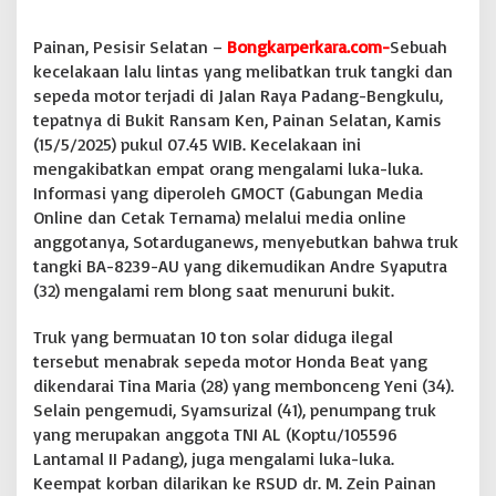
a
B
Painan, Pesisir Selatan –
Bongkarperkara.com-
Sebuah
a
kecelakaan lalu lintas yang melibatkan truk tangki dan
w
sepeda motor terjadi di Jalan Raya Padang-Bengkulu,
a
B
tepatnya di Bukit Ransam Ken, Painan Selatan, Kamis
B
(15/5/2025) pukul 07.45 WIB. Kecelakaan ini
M
mengakibatkan empat orang mengalami luka-luka.
S
Informasi yang diperoleh GMOCT (Gabungan Media
o
Online dan Cetak Ternama) melalui media online
l
a
anggotanya, Sotarduganews, menyebutkan bahwa truk
r
tangki BA-8239-AU yang dikemudikan Andre Syaputra
I
(32) mengalami rem blong saat menuruni bukit.
l
e
Truk yang bermuatan 10 ton solar diduga ilegal
g
a
tersebut menabrak sepeda motor Honda Beat yang
l
dikendarai Tina Maria (28) yang membonceng Yeni (34).
S
Selain pengemudi, Syamsurizal (41), penumpang truk
e
yang merupakan anggota TNI AL (Koptu/105596
b
a
Lantamal II Padang), juga mengalami luka-luka.
b
Keempat korban dilarikan ke RSUD dr. M. Zein Painan
k