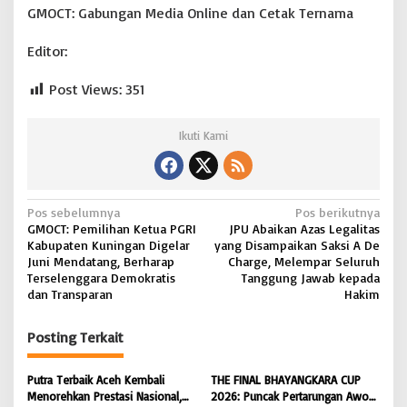
GMOCT: Gabungan Media Online dan Cetak Ternama
Editor:
Post Views:
351
Ikuti Kami
N
Pos sebelumnya
Pos berikutnya
GMOCT: Pemilihan Ketua PGRI
JPU Abaikan Azas Legalitas
a
Kabupaten Kuningan Digelar
yang Disampaikan Saksi A De
v
Juni Mendatang, Berharap
Charge, Melempar Seluruh
Terselenggara Demokratis
Tanggung Jawab kepada
i
dan Transparan
Hakim
g
Posting Terkait
a
s
Putra Terbaik Aceh Kembali
THE FINAL BHAYANGKARA CUP
i
Menorehkan Prestasi Nasional,
2026: Puncak Pertarungan Awon