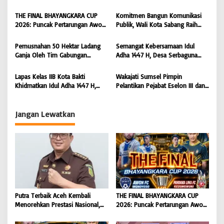
Irwansyah Asal Pidie
FC Wonoyoso vs Pandawa Lima
p
Dipromosikan Menjadi
FC Kedungwuni, Siap
THE FINAL BHAYANGKARA CUP
Komitmen Bangun Komunikasi
o
Koordinator JAM Pidum
Mengguncang Stadion Widya
2026: Puncak Pertarungan Awon
Publik, Wali Kota Sabang Raih
Kejaksaan Agung RI |
Manggala Krida
s
FC Wonoyoso vs Pandawa Lima
Pemred Award 2026 |
BONGKAR’Perkara.com
FC Kedungwuni, Siap
BONGKAR’Perkara.com
Pemusnahan 50 Hektar Ladang
Semangat Kebersamaan Idul
Mengguncang Stadion Widya
Ganja Oleh Tim Gabungan
Adha 1447 H, Desa Serbaguna
Manggala Krida
Kodam IM di Desa Blang
Sembelih 28 Ekor Sapi dan 6
Meurandeh
Ekor Kambing
Lapas Kelas IIB Kota Bakti
Wakajati Sumsel Pimpin
Khidmatkan Idul Adha 1447 H,
Pelantikan Pejabat Eselon III dan
Perkuat Pembinaan Spiritual dan
IV di Lingkungan Kejati Sumsel
Semangat Berbagi Warga Binaan
Jangan Lewatkan
Putra Terbaik Aceh Kembali
THE FINAL BHAYANGKARA CUP
Menorehkan Prestasi Nasional,
2026: Puncak Pertarungan Awon
Irwansyah Asal Pidie
FC Wonoyoso vs Pandawa Lima
Dipromosikan Menjadi
FC Kedungwuni, Siap