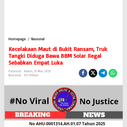
Homepage
/
Nasional
K
e
Kecelakaan Maut di Bukit Ransam, Truk
c
e
Tangki Diduga Bawa BBM Solar Ilegal
l
Sebabkan Empat Luka
a
k
Pemred1
Kamis, 15 Mei 2025
a
Nasional
351 Dilihat
a
n
M
a
u
t
d
i
B
u