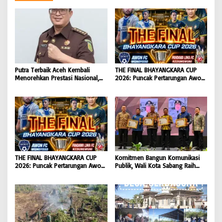
Putra Terbaik Aceh Kembali
THE FINAL BHAYANGKARA CUP
Menorehkan Prestasi Nasional,
2026: Puncak Pertarungan Awon
Irwansyah Asal Pidie
FC Wonoyoso vs Pandawa Lima
Dipromosikan Menjadi
FC Kedungwuni, Siap
Koordinator JAM Pidum
Mengguncang Stadion Widya
Kejaksaan Agung RI |
Manggala Krida
BONGKAR’Perkara.com
THE FINAL BHAYANGKARA CUP
Komitmen Bangun Komunikasi
2026: Puncak Pertarungan Awon
Publik, Wali Kota Sabang Raih
FC Wonoyoso vs Pandawa Lima
Pemred Award 2026 |
FC Kedungwuni, Siap
BONGKAR’Perkara.com
Mengguncang Stadion Widya
Manggala Krida