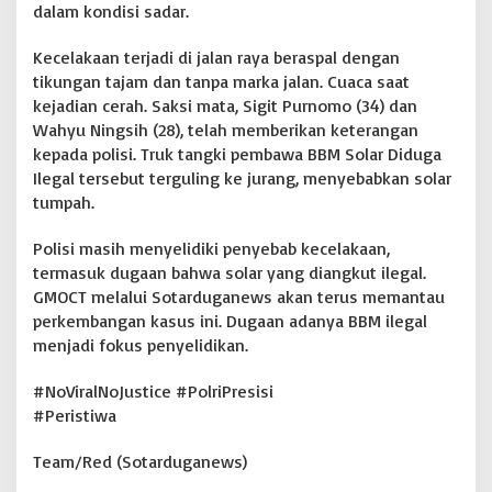
dalam kondisi sadar.
a
n
Kecelakaan terjadi di jalan raya beraspal dengan
E
m
tikungan tajam dan tanpa marka jalan. Cuaca saat
p
kejadian cerah. Saksi mata, Sigit Purnomo (34) dan
a
Wahyu Ningsih (28), telah memberikan keterangan
t
kepada polisi. Truk tangki pembawa BBM Solar Diduga
L
Ilegal tersebut terguling ke jurang, menyebabkan solar
u
k
tumpah.
a
Polisi masih menyelidiki penyebab kecelakaan,
termasuk dugaan bahwa solar yang diangkut ilegal.
GMOCT melalui Sotarduganews akan terus memantau
perkembangan kasus ini. Dugaan adanya BBM ilegal
menjadi fokus penyelidikan.
#NoViralNoJustice #PolriPresisi
#Peristiwa
Team/Red (Sotarduganews)