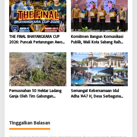
Koordinator JAM Pidum
Mengguncang Stadion Widya
Kejaksaan Agung RI |
Manggala Krida
BONGKAR’Perkara.com
THE FINAL BHAYANGKARA CUP
Komitmen Bangun Komunikasi
2026: Puncak Pertarungan Awon
Publik, Wali Kota Sabang Raih
FC Wonoyoso vs Pandawa Lima
Pemred Award 2026 |
FC Kedungwuni, Siap
BONGKAR’Perkara.com
Mengguncang Stadion Widya
Manggala Krida
Pemusnahan 50 Hektar Ladang
Semangat Kebersamaan Idul
Ganja Oleh Tim Gabungan
Adha 1447 H, Desa Serbaguna
Kodam IM di Desa Blang
Sembelih 28 Ekor Sapi dan 6
Meurandeh
Ekor Kambing
Tinggalkan Balasan
Alamat email Anda tidak akan dipublikasikan.
Ruas yang wajib ditandai
*