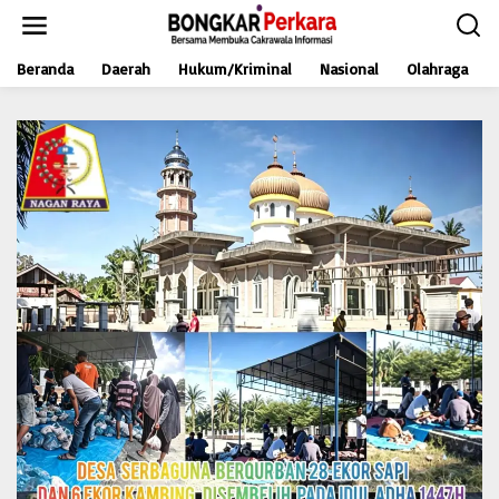
L
e
w
Beranda
Daerah
Hukum/Kriminal
Nasional
Olahraga
a
t
i
k
e
k
o
n
t
e
n