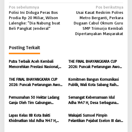
N
Pos sebelumnya
Pos berikutnya
Polisi Ini Diduga Peras Bos
Usai Kasat Reskrim Polres
a
Prodia Rp 20 Miliar, Wilson
Metro Berganti, Perkara
v
Lalengke: “Dia Nabung buat
Dugaan Cabul Oknum Guru
Beli Pangkat Jenderal”
SMP Trimurjo Kembali
i
Dipertanyakan Masyarakat
g
Posting Terkait
a
s
Putra Terbaik Aceh Kembali
THE FINAL BHAYANGKARA CUP
i
Menorehkan Prestasi Nasional,
2026: Puncak Pertarungan Awon
Irwansyah Asal Pidie
FC Wonoyoso vs Pandawa Lima
p
Dipromosikan Menjadi
FC Kedungwuni, Siap
THE FINAL BHAYANGKARA CUP
Komitmen Bangun Komunikasi
o
Koordinator JAM Pidum
Mengguncang Stadion Widya
2026: Puncak Pertarungan Awon
Publik, Wali Kota Sabang Raih
Kejaksaan Agung RI |
Manggala Krida
s
FC Wonoyoso vs Pandawa Lima
Pemred Award 2026 |
BONGKAR’Perkara.com
FC Kedungwuni, Siap
BONGKAR’Perkara.com
Pemusnahan 50 Hektar Ladang
Semangat Kebersamaan Idul
Mengguncang Stadion Widya
Ganja Oleh Tim Gabungan
Adha 1447 H, Desa Serbaguna
Manggala Krida
Kodam IM di Desa Blang
Sembelih 28 Ekor Sapi dan 6
Meurandeh
Ekor Kambing
Lapas Kelas IIB Kota Bakti
Wakajati Sumsel Pimpin
Khidmatkan Idul Adha 1447 H,
Pelantikan Pejabat Eselon III dan
Perkuat Pembinaan Spiritual dan
IV di Lingkungan Kejati Sumsel
Semangat Berbagi Warga Binaan