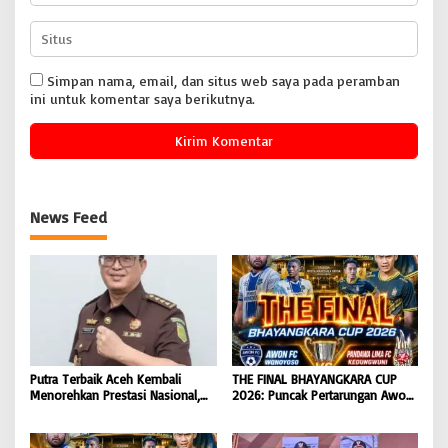
Simpan nama, email, dan situs web saya pada peramban
ini untuk komentar saya berikutnya.
News Feed
Putra Terbaik Aceh Kembali
THE FINAL BHAYANGKARA CUP
Menorehkan Prestasi Nasional,
2026: Puncak Pertarungan Awon
Irwansyah Asal Pidie
FC Wonoyoso vs Pandawa Lima
Dipromosikan Menjadi
FC Kedungwuni, Siap
Koordinator JAM Pidum
Mengguncang Stadion Widya