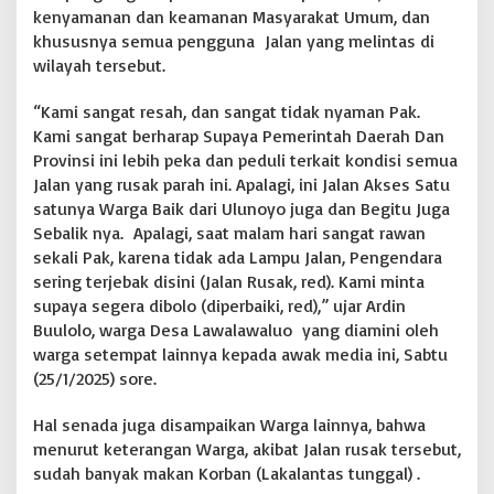
kenyamanan dan keamanan Masyarakat Umum, dan
s
a
khususnya semua pengguna Jalan yang melintas di
n
wilayah tersebut.
O
g
“Kami sangat resah, dan sangat tidak nyaman Pak.
a
Kami sangat berharap Supaya Pemerintah Daerah Dan
h
,
Provinsi ini lebih peka dan peduli terkait kondisi semua
W
Jalan yang rusak parah ini. Apalagi, ini Jalan Akses Satu
a
satunya Warga Baik dari Ulunoyo juga dan Begitu Juga
r
Sebalik nya. Apalagi, saat malam hari sangat rawan
g
sekali Pak, karena tidak ada Lampu Jalan, Pengendara
a
p
sering terjebak disini (Jalan Rusak, red). Kami minta
u
supaya segera dibolo (diperbaiki, red),” ujar Ardin
n
Buulolo, warga Desa Lawalawaluo yang diamini oleh
R
warga setempat lainnya kepada awak media ini, Sabtu
e
s
(25/1/2025) sore.
a
h
Hal senada juga disampaikan Warga lainnya, bahwa
menurut keterangan Warga, akibat Jalan rusak tersebut,
sudah banyak makan Korban (Lakalantas tunggal) .