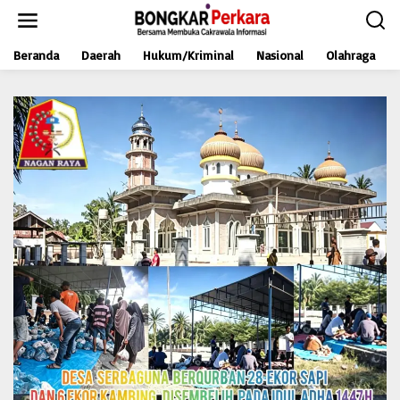
L
e
w
Beranda
Daerah
Hukum/Kriminal
Nasional
Olahraga
a
t
i
k
e
k
o
n
t
e
n