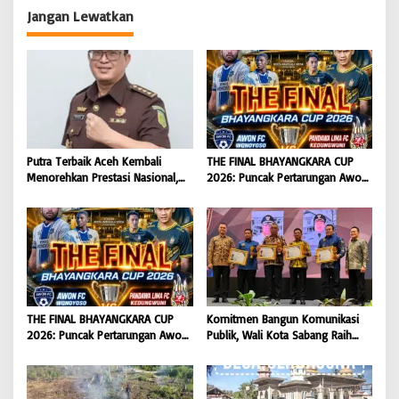
Jangan Lewatkan
Putra Terbaik Aceh Kembali
THE FINAL BHAYANGKARA CUP
Menorehkan Prestasi Nasional,
2026: Puncak Pertarungan Awon
Irwansyah Asal Pidie
FC Wonoyoso vs Pandawa Lima
Dipromosikan Menjadi
FC Kedungwuni, Siap
Koordinator JAM Pidum
Mengguncang Stadion Widya
Kejaksaan Agung RI |
Manggala Krida
BONGKAR’Perkara.com
THE FINAL BHAYANGKARA CUP
Komitmen Bangun Komunikasi
2026: Puncak Pertarungan Awon
Publik, Wali Kota Sabang Raih
FC Wonoyoso vs Pandawa Lima
Pemred Award 2026 |
FC Kedungwuni, Siap
BONGKAR’Perkara.com
Mengguncang Stadion Widya
Manggala Krida