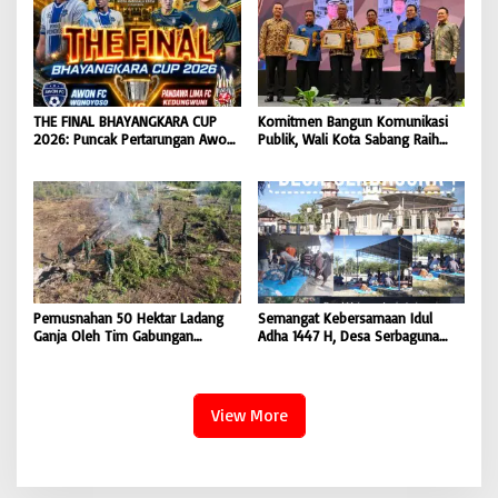
Kejaksaan Agung RI |
Manggala Krida
BONGKAR’Perkara.com
THE FINAL BHAYANGKARA CUP
Komitmen Bangun Komunikasi
2026: Puncak Pertarungan Awon
Publik, Wali Kota Sabang Raih
FC Wonoyoso vs Pandawa Lima
Pemred Award 2026 |
FC Kedungwuni, Siap
BONGKAR’Perkara.com
Mengguncang Stadion Widya
Manggala Krida
Pemusnahan 50 Hektar Ladang
Semangat Kebersamaan Idul
Ganja Oleh Tim Gabungan
Adha 1447 H, Desa Serbaguna
Kodam IM di Desa Blang
Sembelih 28 Ekor Sapi dan 6
Meurandeh
Ekor Kambing
View More