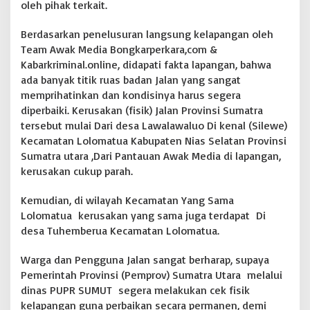
oleh pihak terkait.
m
a
Berdasarkan penelusuran langsung kelapangan oleh
t
u
Team Awak Media Bongkarperkara,com &
a
Kabarkriminal.online, didapati fakta lapangan, bahwa
P
ada banyak titik ruas badan Jalan yang sangat
a
memprihatinkan dan kondisinya harus segera
r
diperbaiki. Kerusakan (fisik) Jalan Provinsi Sumatra
a
h
tersebut mulai Dari desa Lawalawaluo Di kenal (Silewe)
d
Kecamatan Lolomatua Kabupaten Nias Selatan Provinsi
a
Sumatra utara ,Dari Pantauan Awak Media di lapangan,
n
kerusakan cukup parah.
P
e
j
Kemudian, di wilayah Kecamatan Yang Sama
a
Lolomatua kerusakan yang sama juga terdapat Di
b
desa Tuhemberua Kecamatan Lolomatua.
a
t
Warga dan Pengguna Jalan sangat berharap, supaya
T
e
Pemerintah Provinsi (Pemprov) Sumatra Utara melalui
r
dinas PUPR SUMUT segera melakukan cek fisik
k
kelapangan guna perbaikan secara permanen, demi
e