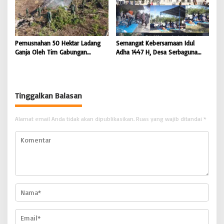
Pemusnahan 50 Hektar Ladang
Semangat Kebersamaan Idul
Ganja Oleh Tim Gabungan
Adha 1447 H, Desa Serbaguna
Kodam IM di Desa Blang
Sembelih 28 Ekor Sapi dan 6
Meurandeh
Ekor Kambing
Tinggalkan Balasan
Alamat email Anda tidak akan dipublikasikan.
Ruas yang wajib ditandai
*