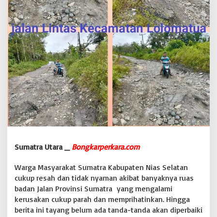
s
i
S
u
m
a
t
r
a
u
t
a
r
a
M
e
Sumatra Utara _
Bongkarperkara.com
n
u
Warga Masyarakat Sumatra Kabupaten Nias Selatan
j
cukup resah dan tidak nyaman akibat banyaknya ruas
u
badan Jalan Provinsi Sumatra yang mengalami
L
o
kerusakan cukup parah dan memprihatinkan. Hingga
l
berita ini tayang belum ada tanda-tanda akan diperbaiki
o