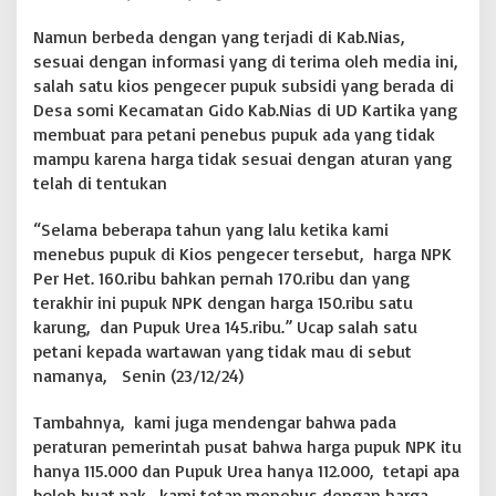
e
Namun berbeda dengan yang terjadi di Kab.Nias,
s
a
sesuai dengan informasi yang di terima oleh media ini,
S
salah satu kios pengecer pupuk subsidi yang berada di
o
Desa somi Kecamatan Gido Kab.Nias di UD Kartika yang
m
membuat para petani penebus pupuk ada yang tidak
i
mampu karena harga tidak sesuai dengan aturan yang
K
e
telah di tentukan
c
.
“Selama beberapa tahun yang lalu ketika kami
G
menebus pupuk di Kios pengecer tersebut, harga NPK
i
Per Het. 160.ribu bahkan pernah 170.ribu dan yang
d
o
terakhir ini pupuk NPK dengan harga 150.ribu satu
,
karung, dan Pupuk Urea 145.ribu.” Ucap salah satu
petani kepada wartawan yang tidak mau di sebut
D
namanya, Senin (23/12/24)
i
D
u
Tambahnya, kami juga mendengar bahwa pada
g
peraturan pemerintah pusat bahwa harga pupuk NPK itu
a
hanya 115.000 dan Pupuk Urea hanya 112.000, tetapi apa
M
boleh buat pak, kami tetap menebus dengan harga
e