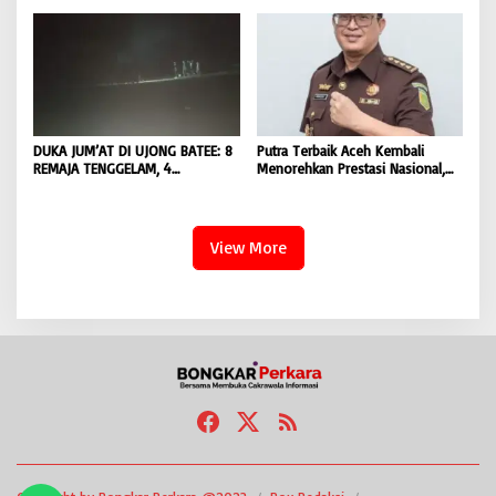
Pencarian Satu Korban Lain |
Hukum terhadap Oknum |
BONGKAR ‘Perkara.com
BONGKAR ‘Perkara.com
DUKA JUM’AT DI UJONG BATEE: 8
Putra Terbaik Aceh Kembali
REMAJA TENGGELAM, 4
Menorehkan Prestasi Nasional,
DITEMUKAN TEWAS 4 MASIH
Irwansyah Asal Pidie
DICARI | BONGKAR ‘Perkara.com
Dipromosikan Menjadi
Koordinator JAM Pidum
Kejaksaan Agung RI |
View More
BONGKAR’Perkara.com