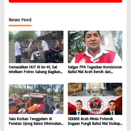
News Feed
Semarakkan HUT RI ke-81, Sat
Satgas PPA Tegaskan Komisioner
Intelkam Polres Sabang Bagikan
Baitul Mal Aceh Bersih dari
Bendera Merah Putih kepada
Dugaan Pemotongan Bantuan,
Masyarakat |
Masyarakat Diminta Hentikan
BONGKAR’Perkara.com
Penyebaran Hoaks | BONGKAR
‘Perkara.com
Satu Korban Tenggelam di
SEKBER Aceh Minta Polemik
Perairan Ujong Batee Ditemukan,
Dugaan Pungli Baitul Mal Disikapi
Tim SAR Gabungan Lanjutkan
Objektif, Dorong Penegakan