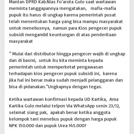
n
Mantan DPRD Kab.Nias Fo’arota Gulo saat wartawan
i
meminta tanggapannya mengatakan, mafia-mafia
a
pupuk itu harus di ungkap karena pemerintah pusat
n
telah menentukan harga yang bisa mampu masyarakat
T
untuk menebusnya, namun para Kios pengecer pupuk
e
n
subsidi mengambil keuntungan di atas penderitaan
t
masyarakat
a
n
” Mulai dari distributor hingga pengecer wajib di ungkap
g
dan di basmi, untuk itu kita meminta kepada
H
a
pemerintah untuk memperketat pengawasan
r
terhadapan kios pengecer pupuk subsidi ini, karena
g
jika hal ini benar maka sudah menjadi pelanggaran dan
a
bisa di pidanakan.”Ungkapnya dengan tegas.
H
e
t
Ketika wartawan konfirmasi kepada UD Kartika, Ama
Kartika Gulo melalui telpon Via WhatsApp senin 23/12,
selamat siang pak, apakah benar ketika anggota
kelompok tani menebus pupuk dengan harga pupuk
NPK 150.000 dan pupuk Urea 145.000?