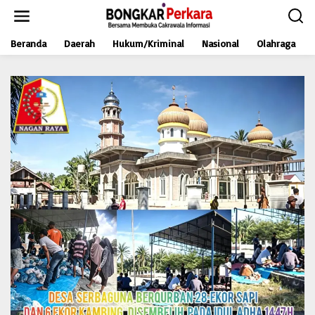
L
e
w
Beranda
Daerah
Hukum/Kriminal
Nasional
Olahraga
a
t
i
k
e
k
o
n
t
e
n