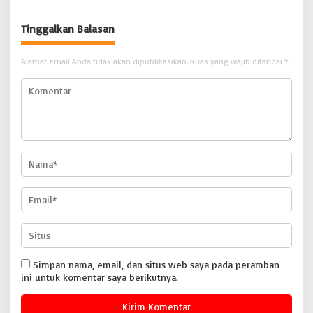
Koordinator JAM Pidum
Kejaksaan Agung RI |
Tinggalkan Balasan
BONGKAR’Perkara.com
Alamat email Anda tidak akan dipublikasikan.
Ruas yang wajib ditandai
*
Simpan nama, email, dan situs web saya pada peramban
ini untuk komentar saya berikutnya.