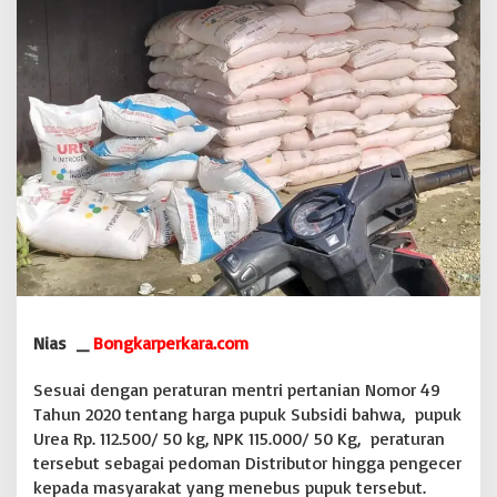
c
e
r
P
u
p
u
k
S
u
b
s
i
d
i
Y
a
Nias _
Bongkarperkara.com
n
g
Sesuai dengan peraturan mentri pertanian Nomor 49
A
Tahun 2020 tentang harga pupuk Subsidi bahwa, pupuk
d
a
Urea Rp. 112.500/ 50 kg, NPK 115.000/ 50 Kg, peraturan
D
tersebut sebagai pedoman Distributor hingga pengecer
i
kepada masyarakat yang menebus pupuk tersebut.
d