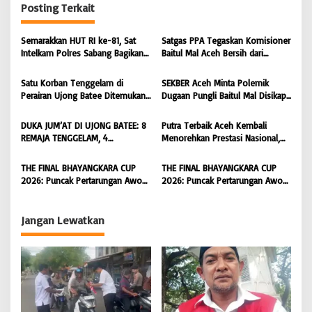
g
Posting Terkait
a
s
Semarakkan HUT RI ke-81, Sat
Satgas PPA Tegaskan Komisioner
Intelkam Polres Sabang Bagikan
Baitul Mal Aceh Bersih dari
i
Bendera Merah Putih kepada
Dugaan Pemotongan Bantuan,
Masyarakat |
Masyarakat Diminta Hentikan
p
Satu Korban Tenggelam di
SEKBER Aceh Minta Polemik
BONGKAR’Perkara.com
Penyebaran Hoaks | BONGKAR
Perairan Ujong Batee Ditemukan,
Dugaan Pungli Baitul Mal Disikapi
o
‘Perkara.com
Tim SAR Gabungan Lanjutkan
Objektif, Dorong Penegakan
s
Pencarian Satu Korban Lain |
Hukum terhadap Oknum |
DUKA JUM’AT DI UJONG BATEE: 8
Putra Terbaik Aceh Kembali
BONGKAR ‘Perkara.com
BONGKAR ‘Perkara.com
REMAJA TENGGELAM, 4
Menorehkan Prestasi Nasional,
DITEMUKAN TEWAS 4 MASIH
Irwansyah Asal Pidie
DICARI | BONGKAR ‘Perkara.com
Dipromosikan Menjadi
THE FINAL BHAYANGKARA CUP
THE FINAL BHAYANGKARA CUP
Koordinator JAM Pidum
2026: Puncak Pertarungan Awon
2026: Puncak Pertarungan Awon
Kejaksaan Agung RI |
FC Wonoyoso vs Pandawa Lima
FC Wonoyoso vs Pandawa Lima
BONGKAR’Perkara.com
FC Kedungwuni, Siap
FC Kedungwuni, Siap
Mengguncang Stadion Widya
Mengguncang Stadion Widya
Jangan Lewatkan
Manggala Krida
Manggala Krida