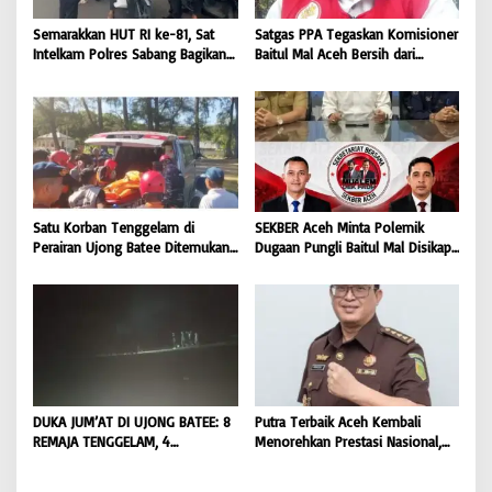
Semarakkan HUT RI ke-81, Sat
Satgas PPA Tegaskan Komisioner
Intelkam Polres Sabang Bagikan
Baitul Mal Aceh Bersih dari
Bendera Merah Putih kepada
Dugaan Pemotongan Bantuan,
Masyarakat |
Masyarakat Diminta Hentikan
BONGKAR’Perkara.com
Penyebaran Hoaks | BONGKAR
‘Perkara.com
Satu Korban Tenggelam di
SEKBER Aceh Minta Polemik
Perairan Ujong Batee Ditemukan,
Dugaan Pungli Baitul Mal Disikapi
Tim SAR Gabungan Lanjutkan
Objektif, Dorong Penegakan
Pencarian Satu Korban Lain |
Hukum terhadap Oknum |
BONGKAR ‘Perkara.com
BONGKAR ‘Perkara.com
DUKA JUM’AT DI UJONG BATEE: 8
Putra Terbaik Aceh Kembali
REMAJA TENGGELAM, 4
Menorehkan Prestasi Nasional,
DITEMUKAN TEWAS 4 MASIH
Irwansyah Asal Pidie
DICARI | BONGKAR ‘Perkara.com
Dipromosikan Menjadi