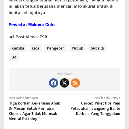
ini akan terus berusaha mencari info akurat untuk di
berita selanjutnya
Pewarta : Makmur Gulo
Post Views:
798
Kartika
Kios
Pengecer
Pupuk
Subsidi
Ud
Ikuti Kami
N
Pos sebelumnya
Pos berikutnya
‘Tiga Korban Kekerasan Anak
Gercep Piket Pos Pam
a
Di Mesuji Butuh Perhatian
Pelabuhan, Langsung Bantu
v
Khusus Agar Tidak Merusak
Korban, Yang Tenggelam
Mental Psikologi’
i