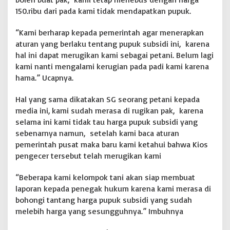
l
150.ribu dari pada kami tidak mendapatkan pupuk.
a
n
“Kami berharap kepada pemerintah agar menerapkan
g
aturan yang berlaku tentang pupuk subsidi ini, karena
g
hal ini dapat merugikan kami sebagai petani. Belum lagi
a
r
kami nanti mengalami kerugian pada padi kami karena
A
hama.” Ucapnya.
t
u
Hal yang sama dikatakan SG seorang petani kepada
r
media ini, kami sudah merasa di rugikan pak, karena
a
n
selama ini kami tidak tau harga pupuk subsidi yang
M
sebenarnya namun, setelah kami baca aturan
e
pemerintah pusat maka baru kami ketahui bahwa Kios
n
pengecer tersebut telah merugikan kami
t
r
i
“Beberapa kami kelompok tani akan siap membuat
P
laporan kepada penegak hukum karena kami merasa di
e
bohongi tantang harga pupuk subsidi yang sudah
r
melebih harga yang sesungguhnya.” Imbuhnya
t
a